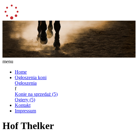
menu
Home
Ogłoszenia koni
Ogłoszenia
f
Konie na sprzedaż (5)
Ogiery (5)
Kontakt
Impressum
Hof Thelker