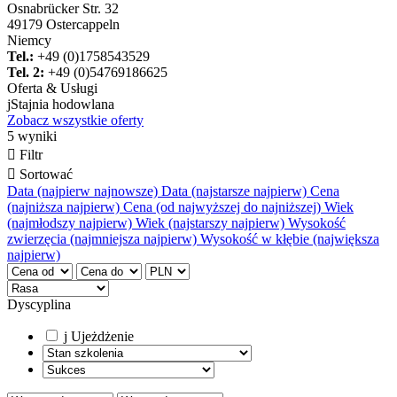
Osnabrücker Str. 32
49179 Ostercappeln
Niemcy
Tel.:
+49 (0)1758543529
Tel. 2:
+49 (0)54769186625
Oferta & Usługi
j
Stajnia hodowlana
Zobacz wszystkie oferty
5 wyniki

Filtr

Sortować
Data (najpierw najnowsze)
Data (najstarsze najpierw)
Cena
(najniższa najpierw)
Cena (od najwyższej do najniższej)
Wiek
(najmłodszy najpierw)
Wiek (najstarszy najpierw)
Wysokość
zwierzęcia (najmniejsza najpierw)
Wysokość w kłębie (największa
najpierw)
Dyscyplina
j
Ujeżdżenie