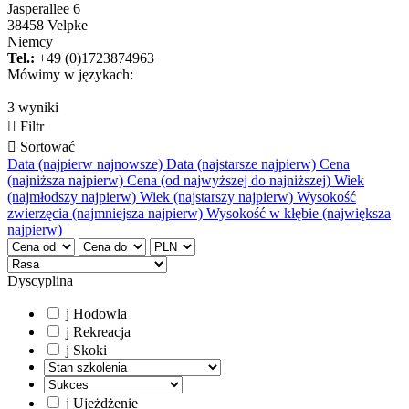
Jasperallee 6
38458 Velpke
Niemcy
Tel.:
+49 (0)1723874963
Mówimy w językach:
3 wyniki

Filtr

Sortować
Data (najpierw najnowsze)
Data (najstarsze najpierw)
Cena
(najniższa najpierw)
Cena (od najwyższej do najniższej)
Wiek
(najmłodszy najpierw)
Wiek (najstarszy najpierw)
Wysokość
zwierzęcia (najmniejsza najpierw)
Wysokość w kłębie (największa
najpierw)
Dyscyplina
j
Hodowla
j
Rekreacja
j
Skoki
j
Ujeżdżenie