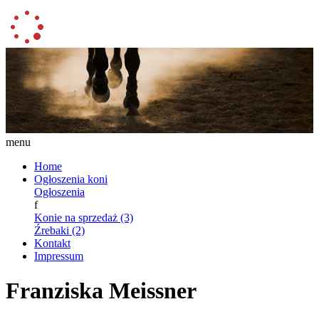
menu
Home
Ogłoszenia koni
Ogłoszenia
f
Konie na sprzedaż (3)
Źrebaki (2)
Kontakt
Impressum
Franziska Meissner