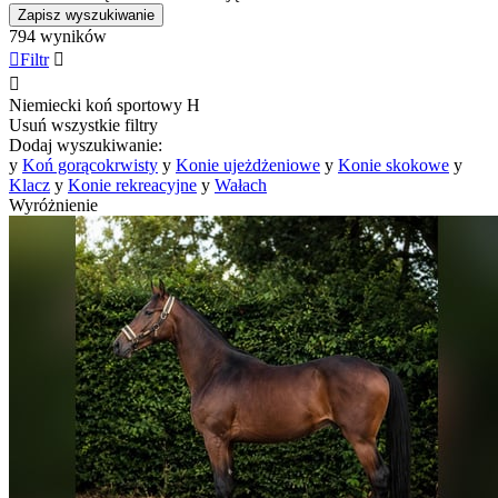
Zapisz wyszukiwanie
794 wyników

Filtr


Niemiecki koń sportowy
H
Usuń wszystkie filtry
Dodaj wyszukiwanie:
y
Koń gorącokrwisty
y
Konie ujeżdżeniowe
y
Konie skokowe
y
Klacz
y
Konie rekreacyjne
y
Wałach
Wyróżnienie