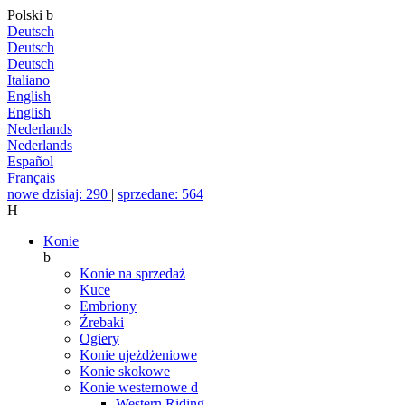
Polski
b
Deutsch
Deutsch
Deutsch
Italiano
English
English
Nederlands
Nederlands
Español
Français
nowe dzisiaj: 290
|
sprzedane: 564
H
Konie
b
Konie na sprzedaż
Kuce
Embriony
Źrebaki
Ogiery
Konie ujeżdżeniowe
Konie skokowe
Konie westernowe
d
Western Riding