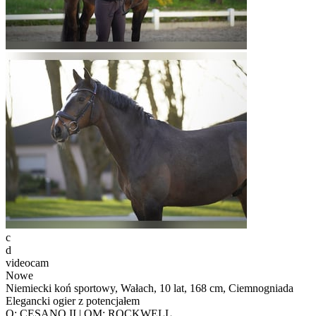
c
d
videocam
Nowe
Niemiecki koń sportowy, Wałach, 10 lat, 168 cm, Ciemnogniada
Elegancki ogier z potencjałem
O: CESANO II | OM: ROCKWELL