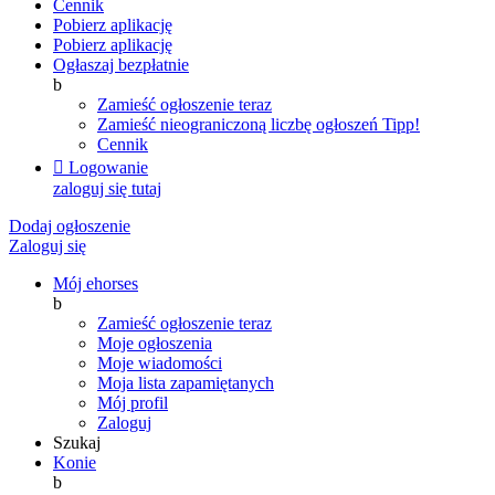
Cennik
Pobierz aplikację
Pobierz aplikację
Ogłaszaj bezpłatnie
b
Zamieść ogłoszenie teraz
Zamieść nieograniczoną liczbę ogłoszeń
Tipp!
Cennik

Logowanie
zaloguj się tutaj
Dodaj ogłoszenie
Zaloguj się
Mój ehorses
b
Zamieść ogłoszenie teraz
Moje ogłoszenia
Moje wiadomości
Moja lista zapamiętanych
Mój profil
Zaloguj
Szukaj
Konie
b