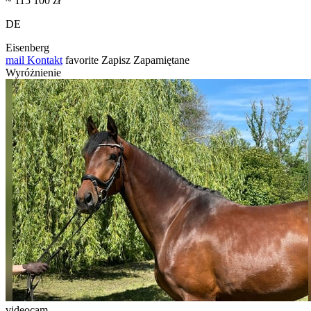
~ 115 100 zł
DE
Eisenberg
mail
Kontakt
favorite
Zapisz
Zapamiętane
Wyróżnienie
videocam