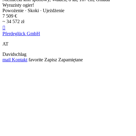
Wyrazisty ogier!
Powożenie · Skoki · Ujeżdżenie
7 509 €
~ 34 572 zł

Pferdeglück GmbH
AT
Davidschlag
mail
Kontakt
favorite
Zapisz
Zapamiętane