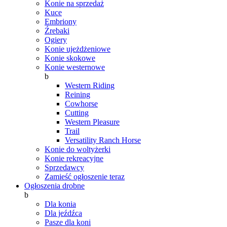
Konie na sprzedaż
Kuce
Embriony
Źrebaki
Ogiery
Konie ujeżdżeniowe
Konie skokowe
Konie westernowe
b
Western Riding
Reining
Cowhorse
Cutting
Western Pleasure
Trail
Versatility Ranch Horse
Konie do woltyżerki
Konie rekreacyjne
Sprzedawcy
Zamieść ogłoszenie teraz
Ogłoszenia drobne
b
Dla konia
Dla jeźdźca
Pasze dla koni