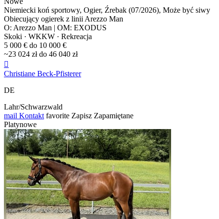
Nowe
Niemiecki koń sportowy, Ogier, Źrebak (07/2026), Może być siwy
Obiecujący ogierek z linii Arezzo Man
O: Arezzo Man | OM: EXODUS
Skoki · WKKW · Rekreacja
5 000 € do 10 000 €
~23 024 zł do 46 040 zł

Christiane Beck-Pfisterer
DE
Lahr/Schwarzwald
mail
Kontakt
favorite
Zapisz
Zapamiętane
Platynowe