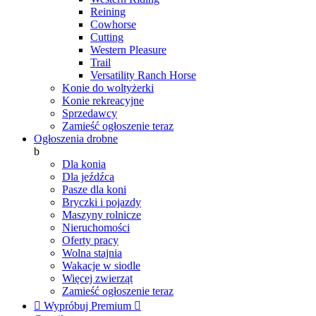
Reining
Cowhorse
Cutting
Western Pleasure
Trail
Versatility Ranch Horse
Konie do woltyżerki
Konie rekreacyjne
Sprzedawcy
Zamieść ogłoszenie teraz
Ogłoszenia drobne
b
Dla konia
Dla jeźdźca
Pasze dla koni
Bryczki i pojazdy
Maszyny rolnicze
Nieruchomości
Oferty pracy
Wolna stajnia
Wakacje w siodle
Więcej zwierząt
Zamieść ogłoszenie teraz

Wypróbuj Premium
