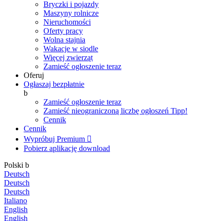
Bryczki i pojazdy
Maszyny rolnicze
Nieruchomości
Oferty pracy
Wolna stajnia
Wakacje w siodle
Więcej zwierząt
Zamieść ogłoszenie teraz
Oferuj
Ogłaszaj bezpłatnie
b
Zamieść ogłoszenie teraz
Zamieść nieograniczoną liczbę ogłoszeń
Tipp!
Cennik
Cennik
Wypróbuj Premium

Pobierz aplikację
download
Polski
b
Deutsch
Deutsch
Deutsch
Italiano
English
English