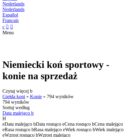
Nederlands
Nederlands
Español
Français
c


Menu
Niemiecki koń sportowy -
konie na sprzedaż
Czytaj więcej
b
Giełda koni
»
Konie
»
794 wyników
794 wyników
Sortuj według
Data malejąco
b
H
e
Data malejąco
b
Data rosnąco
e
Cena rosnąco
b
Cena malejąco
e
Rasa rosnąco
b
Rasa malejąco
e
Wiek rosnąco
b
Wiek malejąco
e
Wzrost rosnąco
b
Wzrost malejąco