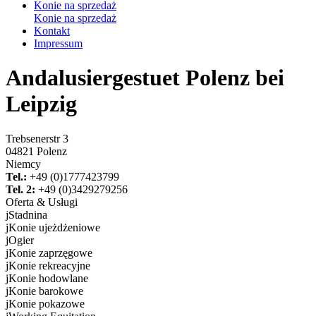
Konie na sprzedaż
Konie na sprzedaż
Kontakt
Impressum
Andalusiergestuet Polenz bei
Leipzig
Trebsenerstr 3
04821 Polenz
Niemcy
Tel.:
+49 (0)1777423799
Tel. 2:
+49 (0)3429279256
Oferta & Usługi
j
Stadnina
j
Konie ujeżdżeniowe
j
Ogier
j
Konie zaprzęgowe
j
Konie rekreacyjne
j
Konie hodowlane
j
Konie barokowe
j
Konie pokazowe