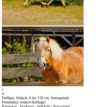
c
d
Hafliger, Wałach, 6 lat, 150 cm, Jasnogniada
Przepiękny wałach Haflinger
Rekreacja · Hodowla · WKKW · Powożenie