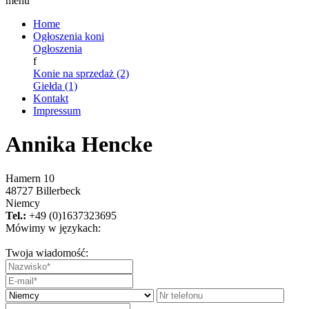
menu
Home
Ogłoszenia koni
Ogłoszenia
f
Konie na sprzedaż (2)
Giełda (1)
Kontakt
Impressum
Annika Hencke
Hamern 10
48727 Billerbeck
Niemcy
Tel.:
+49 (0)1637323695
Mówimy w językach:
Twoja wiadomość: