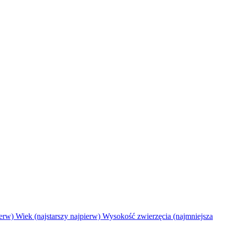
ierw)
Wiek (najstarszy najpierw)
Wysokość zwierzęcia (najmniejsza