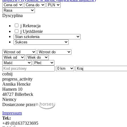
Dyscyplina
j
Rekreacja
j
Ujeżdżenie
cofnij
progress_activity
Annika Hencke
Hamern 10
48727 Billerbeck
Niemcy
Dostarczone przez
Impressum
Tel.:
+49 (0)1637323695