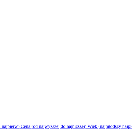
a najpierw)
Cena (od najwyższej do najniższej)
Wiek (najmłodszy najp