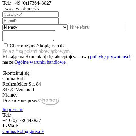
Tel.:
+49 (0)1736443827
Twoja wiadomość:
j
Chcę otrzymać kopię e-maila.
Pola z
*
są polami obowiązkowymi
Klikając na Skontaktuj się, akceptujesz naszą
politykę prywatności
i
nasze
Ogólne warunki handlowe
.
Skontaktuj się
Carina Rolf
Rothenfelder Str. 84
33775 Versmold
Niemcy
Dostarczone przez
Impressum
Tel.:
+49 (0)1736443827
E-Mail:
Carina.Rolf@gmx.de