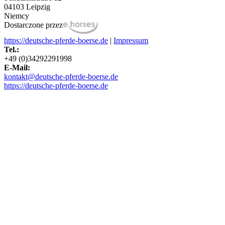
04103 Leipzig
Niemcy
Dostarczone przez
https://deutsche-pferde-boerse.de
|
Impressum
Tel.:
+49 (0)34292291998
E-Mail:
kontakt@deutsche-pferde-boerse.de
https://deutsche-pferde-boerse.de