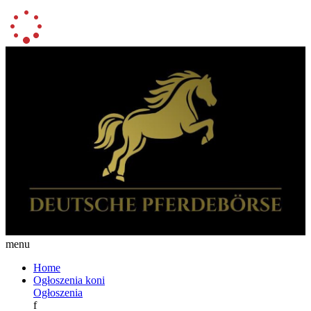
menu
Home
Ogłoszenia koni
Ogłoszenia
f