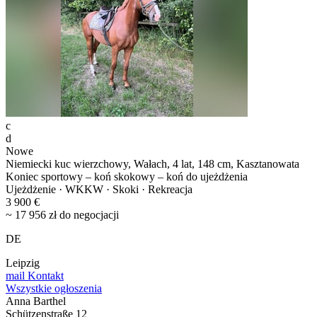
c
d
Nowe
Niemiecki kuc wierzchowy, Wałach, 4 lat, 148 cm, Kasztanowata
Koniec sportowy – koń skokowy – koń do ujeżdżenia
Ujeżdżenie · WKKW · Skoki · Rekreacja
3 900 €
~ 17 956 zł do negocjacji
DE
Leipzig
mail
Kontakt
Wszystkie ogłoszenia
Anna Barthel
Schützenstraße 12