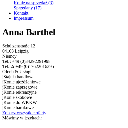
Konie na sprzedaż (3)
Sprzedany (17)
Kontakt
Impressum
Anna Barthel
Schützenstraße 12
04103 Leipzig
Niemcy
Tel.:
+49 (0)34292291998
Tel. 2:
+49 (0)17622616295
Oferta & Usługi
j
Stajnia handlowa
j
Konie ujeżdżeniowe
j
Konie zaprzęgowe
j
Konie rekreacyjne
j
Konie skokowe
j
Konie do WKKW
j
Konie barokowe
Zobacz wszystkie oferty
Mówimy w językach: