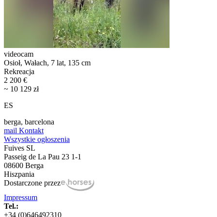
videocam
Osioł, Wałach, 7 lat, 135 cm
Rekreacja
2 200 €
~ 10 129 zł
ES
berga, barcelona
mail
Kontakt
Wszystkie ogłoszenia
Fuives SL
Passeig de La Pau 23 1-1
08600 Berga
Hiszpania
Dostarczone przez
Impressum
Tel.:
+34 (0)646492310