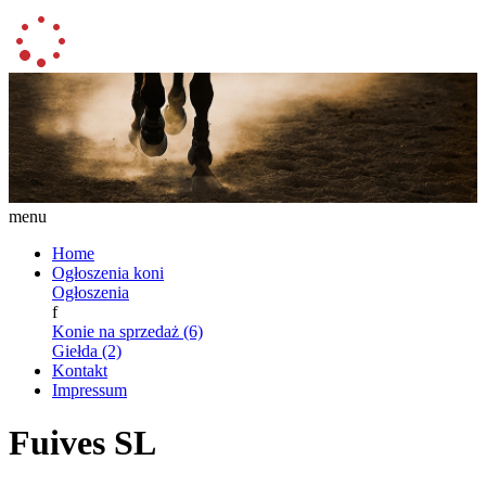
menu
Home
Ogłoszenia koni
Ogłoszenia
f
Konie na sprzedaż (6)
Giełda (2)
Kontakt
Impressum
Fuives SL