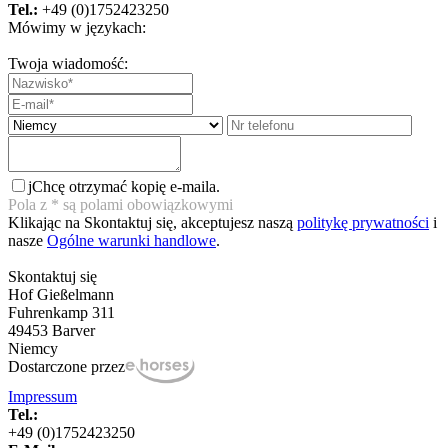
Tel.:
+49 (0)1752423250
Mówimy w językach:
Twoja wiadomość:
j
Chcę otrzymać kopię e-maila.
Pola z
*
są polami obowiązkowymi
Klikając na Skontaktuj się, akceptujesz naszą
politykę prywatności
i
nasze
Ogólne warunki handlowe
.
Skontaktuj się
Hof Gießelmann
Fuhrenkamp 311
49453 Barver
Niemcy
Dostarczone przez
Impressum
Tel.:
+49 (0)1752423250