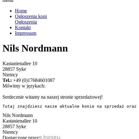
menu
Home
Ogłoszenia koni
Ogłoszenia
Kontakt
Impressum
Nils Nordmann
Kastanienallee 10
28857 Syke
Niemcy
Tel.:
+49 (0)17684601087
Mówimy w językach:
Serdecznie witamy na naszej stronie sprzedażowej!
Tutaj znajdziesz nasze aktualne konie na sprzedaż oraz 
Nils Nordmann
Kastanienallee 10
28857 Syke
Niemcy
Dostarczone przez