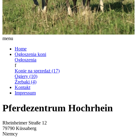
menu
Home
Ogłoszenia koni
Ogłoszenia
f
Konie na sprzedaż (17)
Ogiery (10)
Źrebaki (4)
Kontakt
Impressum
Pferdezentrum Hochrhein
Rheinheimer Straße 12
79790 Küssaberg
Niemcy