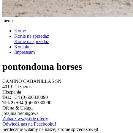
menu
Home
Konie na sprzedaż
Konie na sprzedaż
Kontakt
Impressum
pontondoma horses
CAMINO CABANILLAS SN
40191 Tizneros
Hiszpania
Tel.:
+34 (0)606330090
Tel. 2:
+34 (0)606330090
Oferta & Usługi
j
Stajnia treningowa
Zobacz wszystkie oferty
Odwiedź nas na Facebooku!
Serdecznie witamy na naszej stronie sprzedażowej!