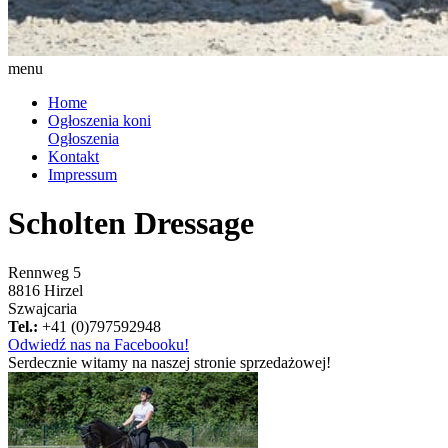
menu
Home
Ogłoszenia koni
Ogłoszenia
Kontakt
Impressum
Scholten Dressage
Rennweg 5
8816 Hirzel
Szwajcaria
Tel.:
+41 (0)797592948
Odwiedź nas na Facebooku!
Serdecznie witamy na naszej stronie sprzedażowej!