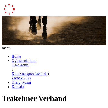
menu
Home
Ogłoszenia koni
Ogłoszenia
f
Konie na sprzedaż (141)
Źrebaki (57)
Oferuj konia
Kontakt
Trakehner Verband