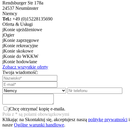
Rendsburger Str 178a
24537 Neumünster
Niemcy
Tel.:
+49 (0)15228135690
Oferta & Usługi
j
Konie ujeżdżeniowe
j
Ogier
j
Konie zaprzęgowe
j
Konie rekreacyjne
j
Konie skokowe
j
Konie do WKKW
j
Konie hodowlane
Zobacz wszystkie oferty
Twoja wiadomość:
j
Chcę otrzymać kopię e-maila.
Pola z
*
są polami obowiązkowymi
Klikając na Skontaktuj się, akceptujesz naszą
politykę prywatności
i
nasze
Ogólne warunki handlowe
.