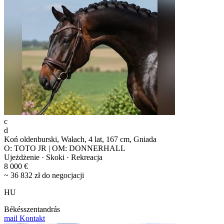
c
d
Koń oldenburski, Wałach, 4 lat, 167 cm, Gniada
O: TOTO JR | OM: DONNERHALL
Ujeżdżenie · Skoki · Rekreacja
8 000 €
~ 36 832 zł do negocjacji
HU
Békésszentandrás
mail
Kontakt