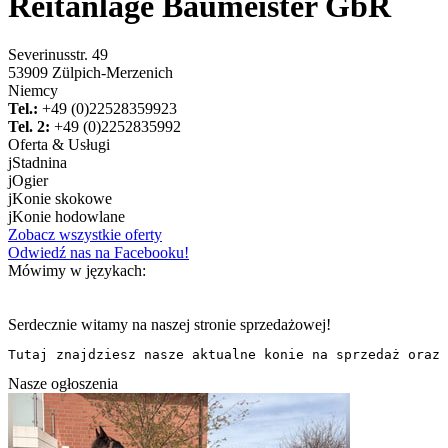
Reitanlage Baumeister GbR
Severinusstr. 49
53909 Zülpich-Merzenich
Niemcy
Tel.:
+49 (0)22528359923
Tel. 2:
+49 (0)2252835992
Oferta & Usługi
j
Stadnina
j
Ogier
j
Konie skokowe
j
Konie hodowlane
Zobacz wszystkie oferty
Odwiedź nas na Facebooku!
Mówimy w językach:
Serdecznie witamy na naszej stronie sprzedażowej!
Tutaj znajdziesz nasze aktualne konie na sprzedaż oraz 
Nasze ogłoszenia