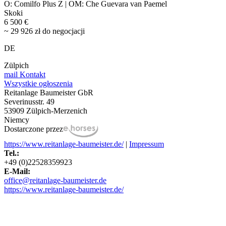
O: Comilfo Plus Z | OM: Che Guevara van Paemel
Skoki
6 500 €
~ 29 926 zł do negocjacji
DE
Zülpich
mail
Kontakt
Wszystkie ogłoszenia
Reitanlage Baumeister GbR
Severinusstr. 49
53909 Zülpich-Merzenich
Niemcy
Dostarczone przez
https://www.reitanlage-baumeister.de/
|
Impressum
Tel.:
+49 (0)22528359923
E-Mail:
office@reitanlage-baumeister.de
https://www.reitanlage-baumeister.de/