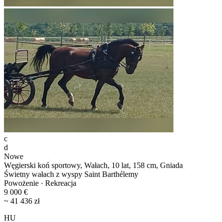
c
d
Nowe
Węgierski koń sportowy, Wałach, 10 lat, 158 cm, Gniada
Świetny wałach z wyspy Saint Barthélemy
Powożenie · Rekreacja
9 000 €
~ 41 436 zł
HU