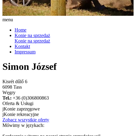
menu
Home
Konie na sprzedaż
Konie na sprzedaż
Kontakt
Impressum
Simon József
Kisrét dűlő 6
6098 Tass
Węgry
Tel.:
+36 (0)306800863
Oferta & Usługi
j
Konie zaprzęgowe
j
Konie rekreacyjne
Zobacz wszystkie oferty
Mówimy w językach: