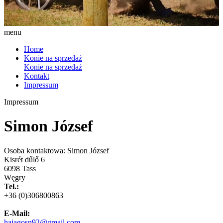
menu
Home
Konie na sprzedaż
Konie na sprzedaż
Kontakt
Impressum
Impressum
Simon József
Osoba kontaktowa: Simon József
Kisrét dűlő 6
6098 Tass
Węgry
Tel.:
+36 (0)306800863
E-Mail:
hajagosn92@gmail.com