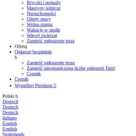
Bryczki i pojazdy
Maszyny rolnicze
Nieruchomości
Oferty pracy
Wolna stajnia
Wakacje w siodle
Więcej zwierząt
Zamieść ogłoszenie teraz
Oferuj
Ogłaszaj bezpłatnie
b
Zamieść ogłoszenie teraz
Zamieść nieograniczoną liczbę ogłoszeń
Tipp!
Cennik
Cennik
Wypróbuj Premium

Polski
b
Deutsch
Deutsch
Deutsch
Italiano
English
English
Nederlands