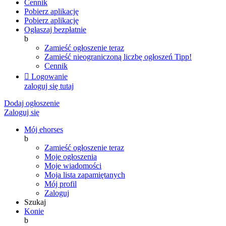
Cennik
Pobierz aplikację
Pobierz aplikację
Ogłaszaj bezpłatnie
b
Zamieść ogłoszenie teraz
Zamieść nieograniczoną liczbę ogłoszeń
Tipp!
Cennik

Logowanie
zaloguj się tutaj
Dodaj ogłoszenie
Zaloguj się
Mój ehorses
b
Zamieść ogłoszenie teraz
Moje ogłoszenia
Moje wiadomości
Moja lista zapamiętanych
Mój profil
Zaloguj
Szukaj
Konie
b