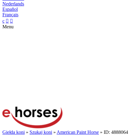
Nederlands
Español
Français
c


Menu
Giełda koni
»
Szukaj koni
»
American Paint Horse
» ID: 4888064