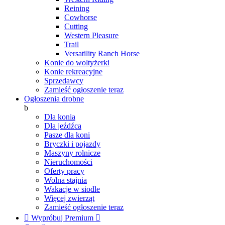
Reining
Cowhorse
Cutting
Western Pleasure
Trail
Versatility Ranch Horse
Konie do woltyżerki
Konie rekreacyjne
Sprzedawcy
Zamieść ogłoszenie teraz
Ogłoszenia drobne
b
Dla konia
Dla jeźdźca
Pasze dla koni
Bryczki i pojazdy
Maszyny rolnicze
Nieruchomości
Oferty pracy
Wolna stajnia
Wakacje w siodle
Więcej zwierząt
Zamieść ogłoszenie teraz

Wypróbuj Premium
