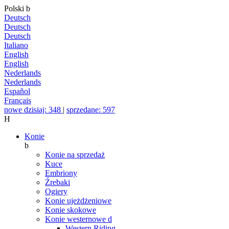
Polski
b
Deutsch
Deutsch
Deutsch
Italiano
English
English
Nederlands
Nederlands
Español
Français
nowe dzisiaj: 348
|
sprzedane: 597
H
Konie
b
Konie na sprzedaż
Kuce
Embriony
Źrebaki
Ogiery
Konie ujeżdżeniowe
Konie skokowe
Konie westernowe
d
Western Riding