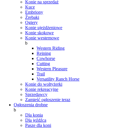
Konie na sprzedaż
Kuce
Embriony
Źrebaki
Ogiery
Konie ujeżdżeniowe
Konie skokowe
Konie westernowe
b
Western Riding
Reining
Cowhorse
Cutting
Western Pleasure
Trail
Versatility Ranch Horse
Konie do woltyżerki
Konie rekreacyjne
Sprzedawcy
Zamieść ogłoszenie teraz
Ogłoszenia drobne
b
Dla konia
Dla jeźdźca
Pasze dla koni