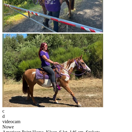
c
d
videocam
Nowe