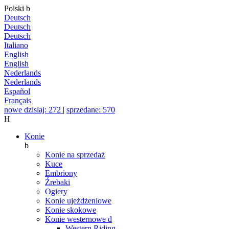
Polski
b
Deutsch
Deutsch
Deutsch
Italiano
English
English
Nederlands
Nederlands
Español
Français
nowe dzisiaj: 272
|
sprzedane: 570
H
Konie
b
Konie na sprzedaż
Kuce
Embriony
Źrebaki
Ogiery
Konie ujeżdżeniowe
Konie skokowe
Konie westernowe
d
Western Riding