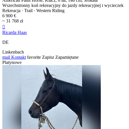
American Paint Horse, Klacz, 6 lat, 146 cm, Srokata
Wszechstronny koń rekreacyjny do jazdy rekreacyjnej i wycieczek
Rekreacja · Trail · Western Riding
6 900 €
~ 31 768 zł

Ricarda Haas
DE
Linkenbach
mail
Kontakt
favorite
Zapisz
Zapamiętane
Platynowe