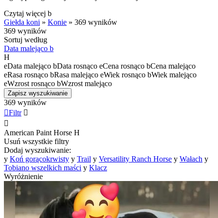
Czytaj więcej
b
Giełda koni
»
Konie
»
369 wyników
369 wyników
Sortuj według
Data malejąco
b
H
e
Data malejąco
b
Data rosnąco
e
Cena rosnąco
b
Cena malejąco
e
Rasa rosnąco
b
Rasa malejąco
e
Wiek rosnąco
b
Wiek malejąco
e
Wzrost rosnąco
b
Wzrost malejąco
Zapisz wyszukiwanie
369 wyników

Filtr


American Paint Horse
H
Usuń wszystkie filtry
Dodaj wyszukiwanie:
y
Koń gorącokrwisty
y
Trail
y
Versatility Ranch Horse
y
Wałach
y
Tobiano wszelkich maści
y
Klacz
Wyróżnienie