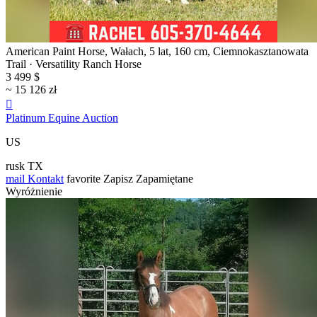
American Paint Horse, Wałach, 5 lat, 160 cm, Ciemnokasztanowata
Trail · Versatility Ranch Horse
3 499 $
~ 15 126 zł

Platinum Equine Auction
US
rusk TX
mail
Kontakt
favorite
Zapisz
Zapamiętane
Wyróżnienie