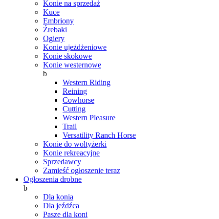
Konie na sprzedaż
Kuce
Embriony
Źrebaki
Ogiery
Konie ujeżdżeniowe
Konie skokowe
Konie westernowe
b
Western Riding
Reining
Cowhorse
Cutting
Western Pleasure
Trail
Versatility Ranch Horse
Konie do woltyżerki
Konie rekreacyjne
Sprzedawcy
Zamieść ogłoszenie teraz
Ogłoszenia drobne
b
Dla konia
Dla jeźdźca
Pasze dla koni