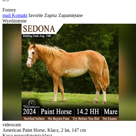
Forney
mail
Kontakt
favorite
Zapisz
Zapamiętane
Wyróżnienie
videocam
American Paint Horse, Klacz, 2 lat, 147 cm
Kuca gorącokrwista klacz