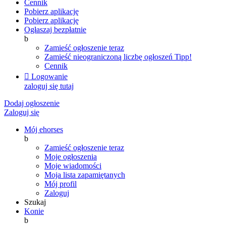
Cennik
Pobierz aplikację
Pobierz aplikację
Ogłaszaj bezpłatnie
b
Zamieść ogłoszenie teraz
Zamieść nieograniczoną liczbę ogłoszeń
Tipp!
Cennik

Logowanie
zaloguj się tutaj
Dodaj ogłoszenie
Zaloguj się
Mój ehorses
b
Zamieść ogłoszenie teraz
Moje ogłoszenia
Moje wiadomości
Moja lista zapamiętanych
Mój profil
Zaloguj
Szukaj
Konie
b