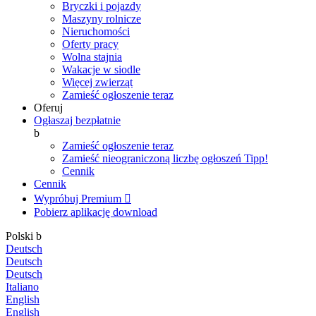
Bryczki i pojazdy
Maszyny rolnicze
Nieruchomości
Oferty pracy
Wolna stajnia
Wakacje w siodle
Więcej zwierząt
Zamieść ogłoszenie teraz
Oferuj
Ogłaszaj bezpłatnie
b
Zamieść ogłoszenie teraz
Zamieść nieograniczoną liczbę ogłoszeń
Tipp!
Cennik
Cennik
Wypróbuj Premium

Pobierz aplikację
download
Polski
b
Deutsch
Deutsch
Deutsch
Italiano
English
English