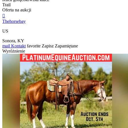
Trail
Oferta na aukcji

Thehorsebay
US
Sonora, KY
mail
Kontakt
favorite
Zapisz
Zapamiętane
Wyróżnienie