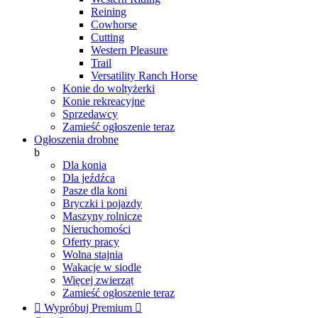
Reining
Cowhorse
Cutting
Western Pleasure
Trail
Versatility Ranch Horse
Konie do woltyżerki
Konie rekreacyjne
Sprzedawcy
Zamieść ogłoszenie teraz
Ogłoszenia drobne
b
Dla konia
Dla jeźdźca
Pasze dla koni
Bryczki i pojazdy
Maszyny rolnicze
Nieruchomości
Oferty pracy
Wolna stajnia
Wakacje w siodle
Więcej zwierząt
Zamieść ogłoszenie teraz

Wypróbuj Premium
