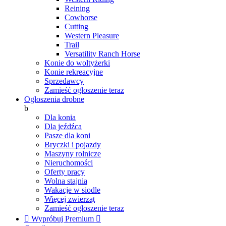
Reining
Cowhorse
Cutting
Western Pleasure
Trail
Versatility Ranch Horse
Konie do woltyżerki
Konie rekreacyjne
Sprzedawcy
Zamieść ogłoszenie teraz
Ogłoszenia drobne
b
Dla konia
Dla jeźdźca
Pasze dla koni
Bryczki i pojazdy
Maszyny rolnicze
Nieruchomości
Oferty pracy
Wolna stajnia
Wakacje w siodle
Więcej zwierząt
Zamieść ogłoszenie teraz

Wypróbuj Premium
