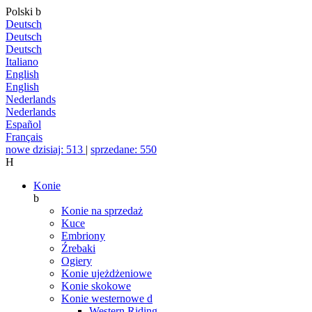
Polski
b
Deutsch
Deutsch
Deutsch
Italiano
English
English
Nederlands
Nederlands
Español
Français
nowe dzisiaj: 513
|
sprzedane: 550
H
Konie
b
Konie na sprzedaż
Kuce
Embriony
Źrebaki
Ogiery
Konie ujeżdżeniowe
Konie skokowe
Konie westernowe
d
Western Riding