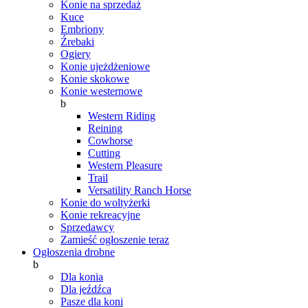
Konie na sprzedaż
Kuce
Embriony
Źrebaki
Ogiery
Konie ujeżdżeniowe
Konie skokowe
Konie westernowe
b
Western Riding
Reining
Cowhorse
Cutting
Western Pleasure
Trail
Versatility Ranch Horse
Konie do woltyżerki
Konie rekreacyjne
Sprzedawcy
Zamieść ogłoszenie teraz
Ogłoszenia drobne
b
Dla konia
Dla jeźdźca
Pasze dla koni