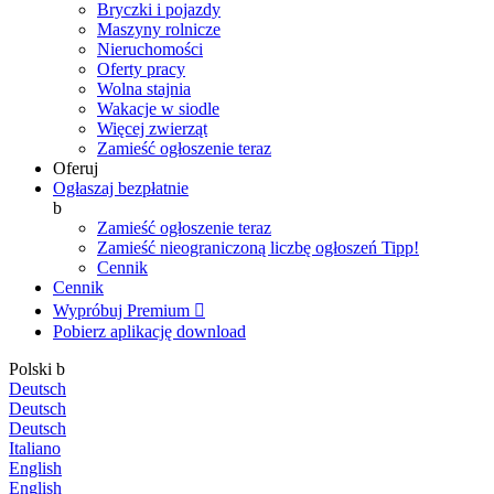
Bryczki i pojazdy
Maszyny rolnicze
Nieruchomości
Oferty pracy
Wolna stajnia
Wakacje w siodle
Więcej zwierząt
Zamieść ogłoszenie teraz
Oferuj
Ogłaszaj bezpłatnie
b
Zamieść ogłoszenie teraz
Zamieść nieograniczoną liczbę ogłoszeń
Tipp!
Cennik
Cennik
Wypróbuj Premium

Pobierz aplikację
download
Polski
b
Deutsch
Deutsch
Deutsch
Italiano
English
English