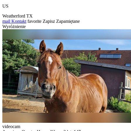
US
Weatherford TX
mail
Kontakt
favorite
Zapisz
Zapamiętane
Wyróżnienie
videocam