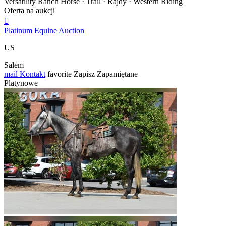
Versatility Ranch Horse · Trail · Rajdy · Western Riding
Oferta na aukcji

Platinum Equine Auction
US
Salem
mail
Kontakt
favorite
Zapisz
Zapamiętane
Platynowe