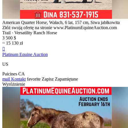
American Quarter Horse, Wałach, 6 lat, 157 cm, Siwa jabłkowita
Złóż swoją ofertę na stronie www.PlatinumEquineAuction.com
Trail · Versatility Ranch Horse
3 500 $
~ 15 130 zł

Platinum Equine Auction
US
Paicines CA
mail
Kontakt
favorite
Zapisz
Zapamiętane
Wyróżnienie