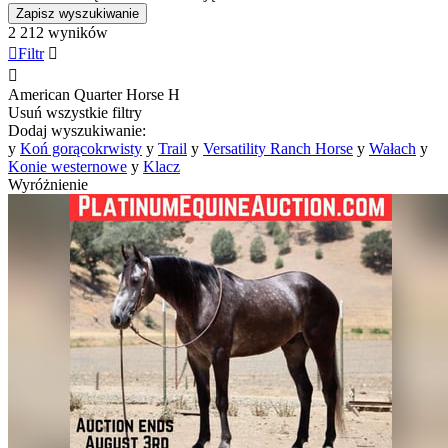
Zapisz wyszukiwanie
2 212 wyników

Filtr


American Quarter Horse
H
Usuń wszystkie filtry
Dodaj wyszukiwanie:
y
Koń gorącokrwisty
y
Trail
y
Versatility Ranch Horse
y
Wałach
y
Konie westernowe
y
Klacz
Wyróżnienie