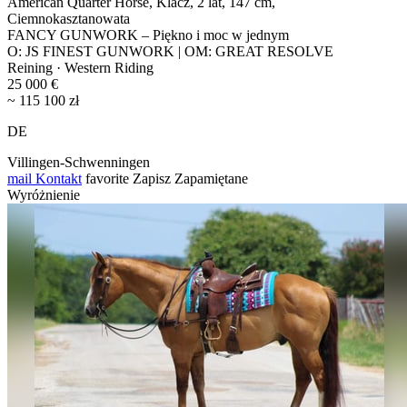
American Quarter Horse, Klacz, 2 lat, 147 cm,
Ciemnokasztanowata
FANCY GUNWORK – Piękno i moc w jednym
O: JS FINEST GUNWORK | OM: GREAT RESOLVE
Reining · Western Riding
25 000 €
~ 115 100 zł
DE
Villingen-Schwenningen
mail
Kontakt
favorite
Zapisz
Zapamiętane
Wyróżnienie