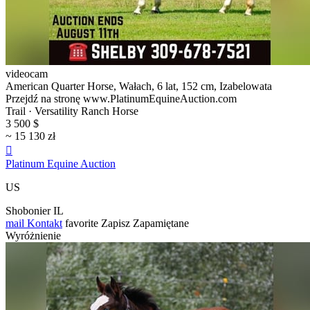
videocam
American Quarter Horse, Wałach, 6 lat, 152 cm, Izabelowata
Przejdź na stronę www.PlatinumEquineAuction.com
Trail · Versatility Ranch Horse
3 500 $
~ 15 130 zł

Platinum Equine Auction
US
Shobonier IL
mail
Kontakt
favorite
Zapisz
Zapamiętane
Wyróżnienie