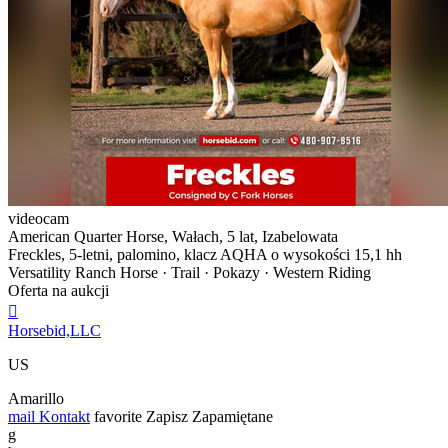
videocam
American Quarter Horse, Wałach, 5 lat, Izabelowata
Freckles, 5-letni, palomino, klacz AQHA o wysokości 15,1 hh
Versatility Ranch Horse · Trail · Pokazy · Western Riding
Oferta na aukcji

Horsebid,LLC
US
Amarillo
mail
Kontakt
favorite
Zapisz
Zapamiętane
g