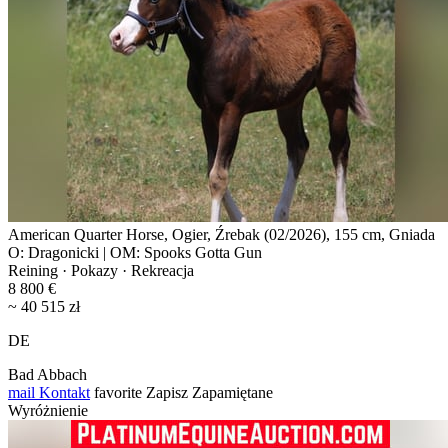
American Quarter Horse, Ogier, Źrebak (02/2026), 155 cm, Gniada
O: Dragonicki | OM: Spooks Gotta Gun
Reining · Pokazy · Rekreacja
8 800 €
~ 40 515 zł
DE
Bad Abbach
mail
Kontakt
favorite
Zapisz
Zapamiętane
Wyróżnienie