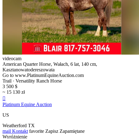
videocam
American Quarter Horse, Wałach, 6 lat, 140 cm,
Kasztanowatodereszowata
Go to www.PlatinumEquineAuction.com
Trail · Versatility Ranch Horse
3 500 $
~ 15 130 zł

Platinum Equine Auction
US
Weatherford TX
mail
Kontakt
favorite
Zapisz
Zapamiętane
Wyróżnienie