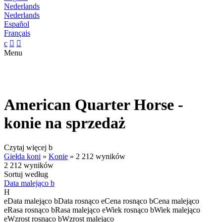
Nederlands
Nederlands
Español
Français
c


Menu
American Quarter Horse -
konie na sprzedaż
Czytaj więcej
b
Giełda koni
»
Konie
»
2 212 wyników
2 212 wyników
Sortuj według
Data malejąco
b
H
e
Data malejąco
b
Data rosnąco
e
Cena rosnąco
b
Cena malejąco
e
Rasa rosnąco
b
Rasa malejąco
e
Wiek rosnąco
b
Wiek malejąco
e
Wzrost rosnąco
b
Wzrost malejąco