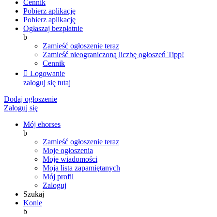
Cennik
Pobierz aplikację
Pobierz aplikację
Ogłaszaj bezpłatnie
b
Zamieść ogłoszenie teraz
Zamieść nieograniczoną liczbę ogłoszeń
Tipp!
Cennik

Logowanie
zaloguj się tutaj
Dodaj ogłoszenie
Zaloguj się
Mój ehorses
b
Zamieść ogłoszenie teraz
Moje ogłoszenia
Moje wiadomości
Moja lista zapamiętanych
Mój profil
Zaloguj
Szukaj
Konie
b