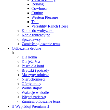
Reining
Cowhorse
Cutting
Western Pleasure
Trail
Versatility Ranch Horse
Konie do woltyżerki
Konie rekreacyjne
Sprzedawcy
Zamieść ogłoszenie teraz
Ogłoszenia drobne
b
Dla konia
Dla jeźdźca
Pasze dla koni
Bryczki i pojazdy
Maszyny rolnicze
Nieruchomości
Oferty pracy
Wolna stajnia
Wakacje w siodle
Więcej zwierząt
Zamieść ogłoszenie teraz

Wypróbuj Premium
