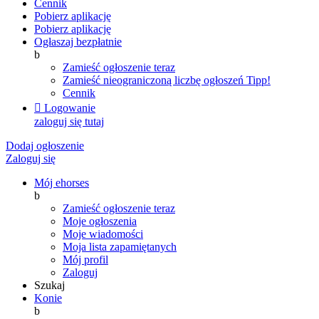
Cennik
Pobierz aplikację
Pobierz aplikację
Ogłaszaj bezpłatnie
b
Zamieść ogłoszenie teraz
Zamieść nieograniczoną liczbę ogłoszeń
Tipp!
Cennik

Logowanie
zaloguj się tutaj
Dodaj ogłoszenie
Zaloguj się
Mój ehorses
b
Zamieść ogłoszenie teraz
Moje ogłoszenia
Moje wiadomości
Moja lista zapamiętanych
Mój profil
Zaloguj
Szukaj
Konie
b