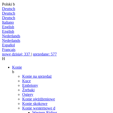
Polski
b
Deutsch
Deutsch
Deutsch
Italiano
English
English
Nederlands
Nederlands
Español
Français
nowe dzisiaj: 337
|
sprzedane: 577
H
Konie
b
Konie na sprzedaż
Kuce
Embriony
Źrebaki
Ogiery
Konie ujeżdżeniowe
Konie skokowe
Konie westernowe
d
Western Riding