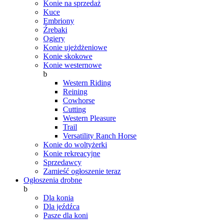
Konie na sprzedaż
Kuce
Embriony
Źrebaki
Ogiery
Konie ujeżdżeniowe
Konie skokowe
Konie westernowe
b
Western Riding
Reining
Cowhorse
Cutting
Western Pleasure
Trail
Versatility Ranch Horse
Konie do woltyżerki
Konie rekreacyjne
Sprzedawcy
Zamieść ogłoszenie teraz
Ogłoszenia drobne
b
Dla konia
Dla jeźdźca
Pasze dla koni