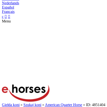
Nederlands
Español
Français
c


Menu
Giełda koni
»
Szukaj koni
»
American Quarter Horse
» ID: 4851404