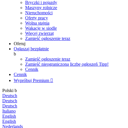
Bryczki i pojazdy
Maszyny rolnicze
Nieruchomości
Oferty pracy
Wolna stajnia
Wakacje w siodle
Więcej zwierząt
Zamieść ogłoszenie teraz
Oferuj
Ogłaszaj bezpłatnie
b
Zamieść ogłoszenie teraz
Zamieść nieograniczoną liczbę ogłoszeń
Tipp!
Cennik
Cennik
Wypróbuj Premium

Polski
b
Deutsch
Deutsch
Deutsch
Italiano
English
English
Nederlands