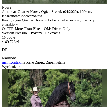
Nowe
American Quarter Horse, Ogier, Źrebak (04/2026), 160 cm,
Kasztanowatodereszowata
Piękny ogier Quarter Horse w kolorze red roan o wymarzonym
charakterze
O: TFR More Than Blues | OM: Diesel Only
Western Pleasure · Pokazy · Rekreacja
10 800 €
~ 49 723 zł
DE
Marklohe
mail
Kontakt
favorite
Zapisz
Zapamiętane
Wyróżnienie