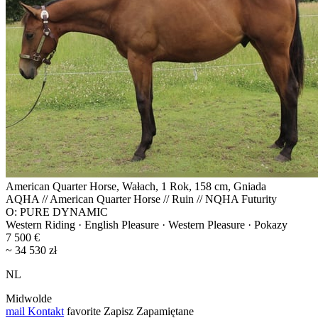
American Quarter Horse, Wałach, 1 Rok, 158 cm, Gniada
AQHA // American Quarter Horse // Ruin // NQHA Futurity
O: PURE DYNAMIC
Western Riding · English Pleasure · Western Pleasure · Pokazy
7 500 €
~ 34 530 zł
NL
Midwolde
mail
Kontakt
favorite
Zapisz
Zapamiętane