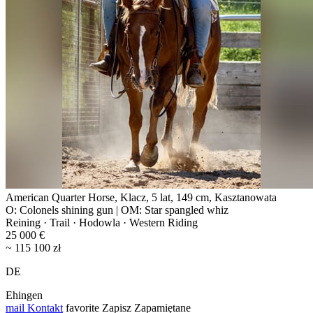
American Quarter Horse, Klacz, 5 lat, 149 cm, Kasztanowata
O: Colonels shining gun | OM: Star spangled whiz
Reining · Trail · Hodowla · Western Riding
25 000 €
~ 115 100 zł
DE
Ehingen
mail
Kontakt
favorite
Zapisz
Zapamiętane