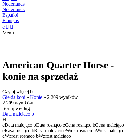
Nederlands
Nederlands
Español
Français
c


Menu
American Quarter Horse -
konie na sprzedaż
Czytaj więcej
b
Giełda koni
»
Konie
»
2 209 wyników
2 209 wyników
Sortuj według
Data malejąco
b
H
e
Data malejąco
b
Data rosnąco
e
Cena rosnąco
b
Cena malejąco
e
Rasa rosnąco
b
Rasa malejąco
e
Wiek rosnąco
b
Wiek malejąco
e
Wzrost rosnąco
b
Wzrost malejąco