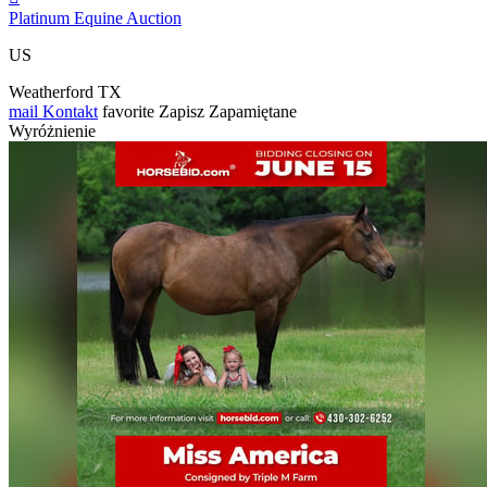
Platinum Equine Auction
US
Weatherford TX
mail
Kontakt
favorite
Zapisz
Zapamiętane
Wyróżnienie