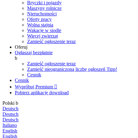
Bryczki i pojazdy
Maszyny rolnicze
Nieruchomości
Oferty pracy
Wolna stajnia
Wakacje w siodle
Więcej zwierząt
Zamieść ogłoszenie teraz
Oferuj
Ogłaszaj bezpłatnie
b
Zamieść ogłoszenie teraz
Zamieść nieograniczoną liczbę ogłoszeń
Tipp!
Cennik
Cennik
Wypróbuj Premium

Pobierz aplikację
download
Polski
b
Deutsch
Deutsch
Deutsch
Italiano
English
English