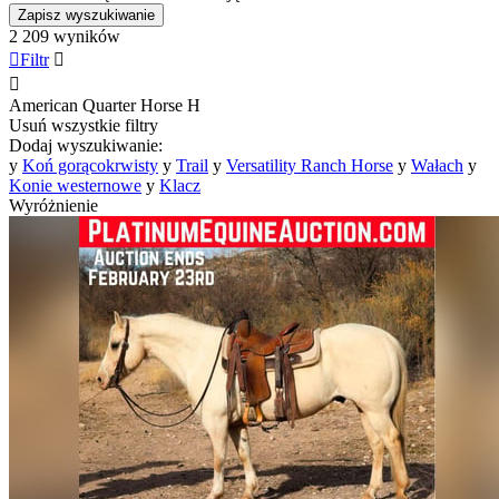
Zapisz wyszukiwanie
2 209 wyników

Filtr


American Quarter Horse
H
Usuń wszystkie filtry
Dodaj wyszukiwanie:
y
Koń gorącokrwisty
y
Trail
y
Versatility Ranch Horse
y
Wałach
y
Konie westernowe
y
Klacz
Wyróżnienie