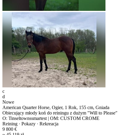
c
d
Nowe
American Quarter Horse, Ogier, 1 Rok, 155 cm, Gniada
Obiecujący młody koń do reiningu z dużym "Will to Please"
O: Tinseltownssmartest | OM: CUSTOM CROME
Reining · Pokazy · Rekreacja
9 800 €
~ 45 119 zł