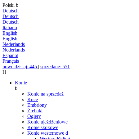
Polski
b
Deutsch
Deutsch
Deutsch
Italiano
English
English
Nederlands
Nederlands
Español
Français
nowe dzisiaj: 445
|
sprzedane: 551
H
Konie
b
Konie na sprzedaż
Kuce
Embriony
Źrebaki
Ogiery
Konie ujeżdżeniowe
Konie skokowe
Konie westernowe
d
Western Riding