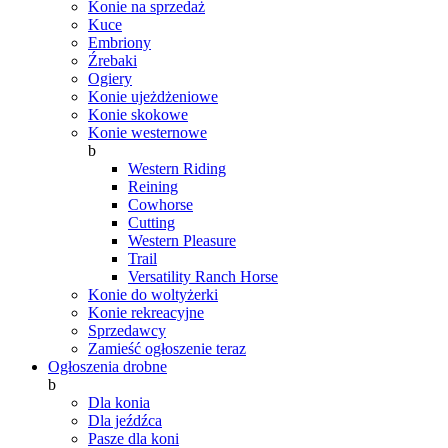
Konie na sprzedaż
Kuce
Embriony
Źrebaki
Ogiery
Konie ujeżdżeniowe
Konie skokowe
Konie westernowe
b
Western Riding
Reining
Cowhorse
Cutting
Western Pleasure
Trail
Versatility Ranch Horse
Konie do woltyżerki
Konie rekreacyjne
Sprzedawcy
Zamieść ogłoszenie teraz
Ogłoszenia drobne
b
Dla konia
Dla jeźdźca
Pasze dla koni