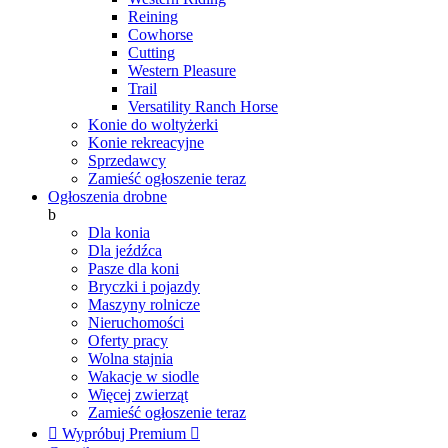
Reining
Cowhorse
Cutting
Western Pleasure
Trail
Versatility Ranch Horse
Konie do woltyżerki
Konie rekreacyjne
Sprzedawcy
Zamieść ogłoszenie teraz
Ogłoszenia drobne
b
Dla konia
Dla jeźdźca
Pasze dla koni
Bryczki i pojazdy
Maszyny rolnicze
Nieruchomości
Oferty pracy
Wolna stajnia
Wakacje w siodle
Więcej zwierząt
Zamieść ogłoszenie teraz

Wypróbuj Premium
