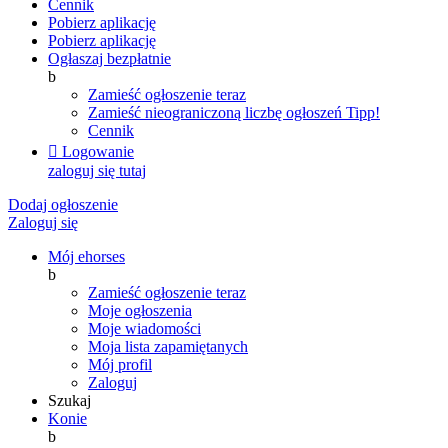
Cennik
Pobierz aplikację
Pobierz aplikację
Ogłaszaj bezpłatnie
b
Zamieść ogłoszenie teraz
Zamieść nieograniczoną liczbę ogłoszeń
Tipp!
Cennik

Logowanie
zaloguj się tutaj
Dodaj ogłoszenie
Zaloguj się
Mój ehorses
b
Zamieść ogłoszenie teraz
Moje ogłoszenia
Moje wiadomości
Moja lista zapamiętanych
Mój profil
Zaloguj
Szukaj
Konie
b