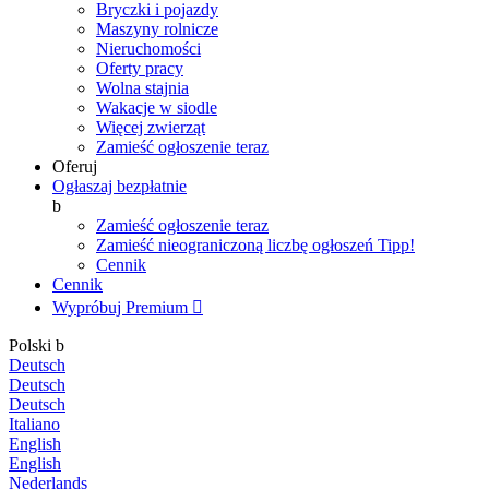
Bryczki i pojazdy
Maszyny rolnicze
Nieruchomości
Oferty pracy
Wolna stajnia
Wakacje w siodle
Więcej zwierząt
Zamieść ogłoszenie teraz
Oferuj
Ogłaszaj bezpłatnie
b
Zamieść ogłoszenie teraz
Zamieść nieograniczoną liczbę ogłoszeń
Tipp!
Cennik
Cennik
Wypróbuj Premium

Polski
b
Deutsch
Deutsch
Deutsch
Italiano
English
English
Nederlands