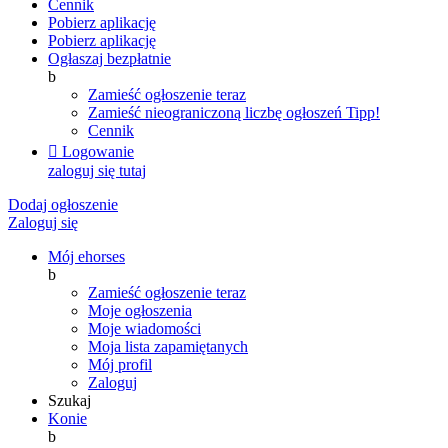
Cennik
Pobierz aplikację
Pobierz aplikację
Ogłaszaj bezpłatnie
b
Zamieść ogłoszenie teraz
Zamieść nieograniczoną liczbę ogłoszeń
Tipp!
Cennik

Logowanie
zaloguj się tutaj
Dodaj ogłoszenie
Zaloguj się
Mój ehorses
b
Zamieść ogłoszenie teraz
Moje ogłoszenia
Moje wiadomości
Moja lista zapamiętanych
Mój profil
Zaloguj
Szukaj
Konie
b