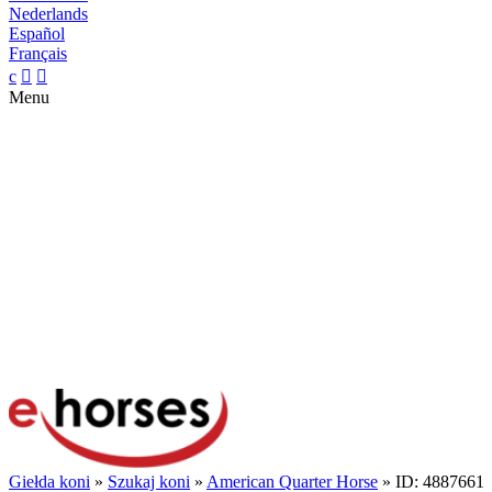
Nederlands
Español
Français
c


Menu
Giełda koni
»
Szukaj koni
»
American Quarter Horse
» ID: 4887661