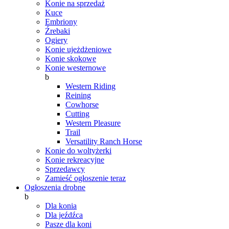
Konie na sprzedaż
Kuce
Embriony
Źrebaki
Ogiery
Konie ujeżdżeniowe
Konie skokowe
Konie westernowe
b
Western Riding
Reining
Cowhorse
Cutting
Western Pleasure
Trail
Versatility Ranch Horse
Konie do woltyżerki
Konie rekreacyjne
Sprzedawcy
Zamieść ogłoszenie teraz
Ogłoszenia drobne
b
Dla konia
Dla jeźdźca
Pasze dla koni