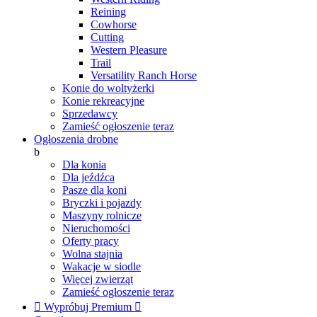
Reining
Cowhorse
Cutting
Western Pleasure
Trail
Versatility Ranch Horse
Konie do woltyżerki
Konie rekreacyjne
Sprzedawcy
Zamieść ogłoszenie teraz
Ogłoszenia drobne
b
Dla konia
Dla jeźdźca
Pasze dla koni
Bryczki i pojazdy
Maszyny rolnicze
Nieruchomości
Oferty pracy
Wolna stajnia
Wakacje w siodle
Więcej zwierząt
Zamieść ogłoszenie teraz

Wypróbuj Premium
