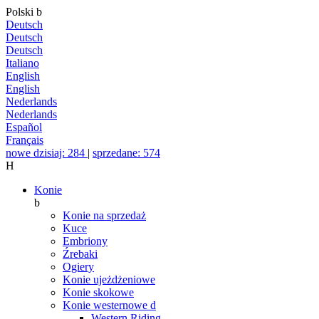
Polski
b
Deutsch
Deutsch
Deutsch
Italiano
English
English
Nederlands
Nederlands
Español
Français
nowe dzisiaj: 284
|
sprzedane: 574
H
Konie
b
Konie na sprzedaż
Kuce
Embriony
Źrebaki
Ogiery
Konie ujeżdżeniowe
Konie skokowe
Konie westernowe
d
Western Riding