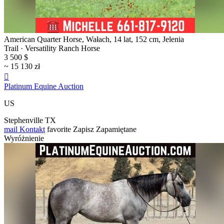
American Quarter Horse, Wałach, 14 lat, 152 cm, Jelenia
Trail · Versatility Ranch Horse
3 500 $
~ 15 130 zł

Platinum Equine Auction
US
Stephenville TX
mail
Kontakt
favorite
Zapisz
Zapamiętane
Wyróżnienie