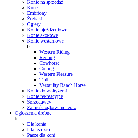
Konie na sprzedaż
Kuce
Embriony
Źrebaki
Ogiery
Konie ujeżdżeniowe
Konie skokowe
Konie westernowe
b
Western Riding
Reining
Cowhorse
Cutting
Western Pleasure
Trail
Versatility Ranch Horse
Konie do woltyżerki
Konie rekreacyjne
Sprzedawcy
Zamieść ogłoszenie teraz
Ogłoszenia drobne
b
Dla konia
Dla jeźdźca
Pasze dla koni