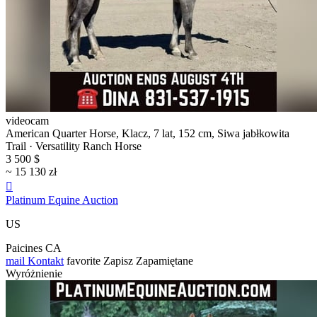
videocam
American Quarter Horse, Klacz, 7 lat, 152 cm, Siwa jabłkowita
Trail · Versatility Ranch Horse
3 500 $
~ 15 130 zł

Platinum Equine Auction
US
Paicines CA
mail
Kontakt
favorite
Zapisz
Zapamiętane
Wyróżnienie