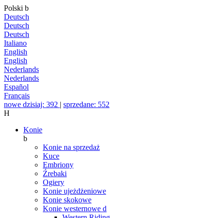
Polski
b
Deutsch
Deutsch
Deutsch
Italiano
English
English
Nederlands
Nederlands
Español
Français
nowe dzisiaj: 392
|
sprzedane: 552
H
Konie
b
Konie na sprzedaż
Kuce
Embriony
Źrebaki
Ogiery
Konie ujeżdżeniowe
Konie skokowe
Konie westernowe
d
Western Riding