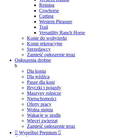
Reining
Cowhorse
Cutting
Western Pleasure
Trail
Versatility Ranch Horse
Konie do woltyżerki
Konie rekreacyjne
Sprzedawcy
Zamieść ogłoszenie teraz
Ogłoszenia drobne
b
Dla konia
Dla jeźdźca
Pasze dla koni
Bryczki i pojazdy
Maszyny rolnicze
Nieruchomości
Oferty pracy
Wolna stajnia
Wakacje w siodle
Więcej zwierząt
Zamieść ogłoszenie teraz

Wypróbuj Premium
