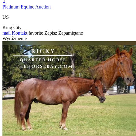

Platinum Equine Auction
US
King City
mail
Kontakt
favorite
Zapisz
Zapamiętane
Wyróżnienie