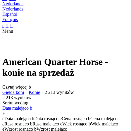
Nederlands
Nederlands
Español
Français
c


Menu
American Quarter Horse -
konie na sprzedaż
Czytaj więcej
b
Giełda koni
»
Konie
»
2 213 wyników
2 213 wyników
Sortuj według
Data malejąco
b
H
e
Data malejąco
b
Data rosnąco
e
Cena rosnąco
b
Cena malejąco
e
Rasa rosnąco
b
Rasa malejąco
e
Wiek rosnąco
b
Wiek malejąco
e
Wzrost rosnąco
b
Wzrost malejąco