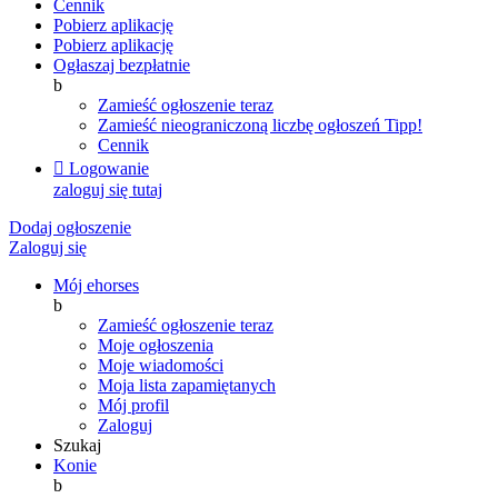
Cennik
Pobierz aplikację
Pobierz aplikację
Ogłaszaj bezpłatnie
b
Zamieść ogłoszenie teraz
Zamieść nieograniczoną liczbę ogłoszeń
Tipp!
Cennik

Logowanie
zaloguj się tutaj
Dodaj ogłoszenie
Zaloguj się
Mój ehorses
b
Zamieść ogłoszenie teraz
Moje ogłoszenia
Moje wiadomości
Moja lista zapamiętanych
Mój profil
Zaloguj
Szukaj
Konie
b