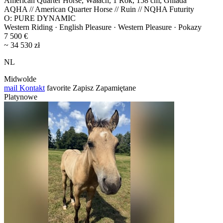
American Quarter Horse, Wałach, 1 Rok, 158 cm, Gniada
AQHA // American Quarter Horse // Ruin // NQHA Futurity
O: PURE DYNAMIC
Western Riding · English Pleasure · Western Pleasure · Pokazy
7 500 €
~ 34 530 zł
NL
Midwolde
mail
Kontakt
favorite
Zapisz
Zapamiętane
Platynowe