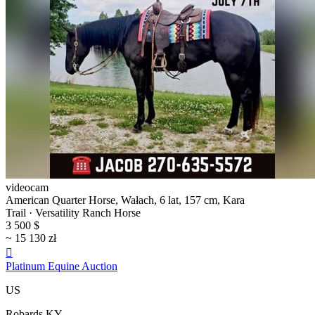
videocam
American Quarter Horse, Wałach, 6 lat, 157 cm, Kara
Trail · Versatility Ranch Horse
3 500 $
~ 15 130 zł

Platinum Equine Auction
US
Robards KY