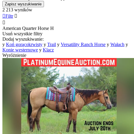
Zapisz wyszukiwanie
2 213 wyników

Filtr


American Quarter Horse
H
Usuń wszystkie filtry
Dodaj wyszukiwanie:
y
Koń gorącokrwisty
y
Trail
y
Versatility Ranch Horse
y
Wałach
y
Konie westernowe
y
Klacz
Wyróżnienie