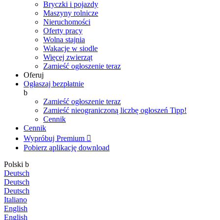
Bryczki i pojazdy
Maszyny rolnicze
Nieruchomości
Oferty pracy
Wolna stajnia
Wakacje w siodle
Więcej zwierząt
Zamieść ogłoszenie teraz
Oferuj
Ogłaszaj bezpłatnie
b
Zamieść ogłoszenie teraz
Zamieść nieograniczoną liczbę ogłoszeń
Tipp!
Cennik
Cennik
Wypróbuj Premium

Pobierz aplikację
download
Polski
b
Deutsch
Deutsch
Deutsch
Italiano
English
English