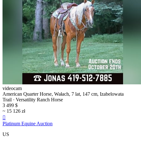
videocam
American Quarter Horse, Wałach, 7 lat, 147 cm, Izabelowata
Trail · Versatility Ranch Horse
3 499 $
~ 15 126 zł

Platinum Equine Auction
US