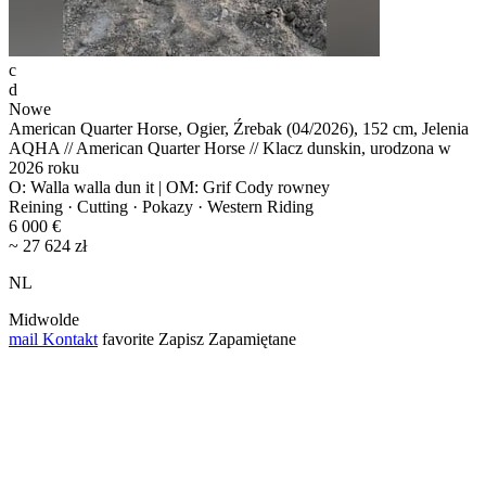
c
d
Nowe
American Quarter Horse, Ogier, Źrebak (04/2026), 152 cm, Jelenia
AQHA // American Quarter Horse // Klacz dunskin, urodzona w
2026 roku
O: Walla walla dun it | OM: Grif Cody rowney
Reining · Cutting · Pokazy · Western Riding
6 000 €
~ 27 624 zł
NL
Midwolde
mail
Kontakt
favorite
Zapisz
Zapamiętane