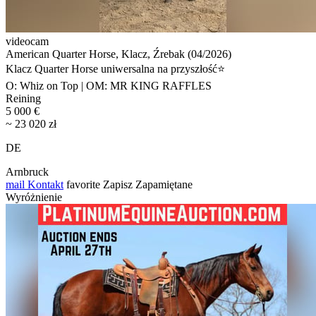
videocam
American Quarter Horse, Klacz, Źrebak (04/2026)
Klacz Quarter Horse uniwersalna na przyszłość⭐️
O: Whiz on Top | OM: MR KING RAFFLES
Reining
5 000 €
~ 23 020 zł
DE
Arnbruck
mail
Kontakt
favorite
Zapisz
Zapamiętane
Wyróżnienie