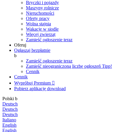
Bryczki i pojazdy
Maszyny rolnicze
Nieruchomości
Oferty pracy
Wolna stajnia
Wakacje w siodle
Więcej zwierząt
Zamieść ogłoszenie teraz
Oferuj
Ogłaszaj bezpłatnie
b
Zamieść ogłoszenie teraz
Zamieść nieograniczoną liczbę ogłoszeń
Tipp!
Cennik
Cennik
Wypróbuj Premium

Pobierz aplikację
download
Polski
b
Deutsch
Deutsch
Deutsch
Italiano
English
English