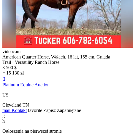
videocam
American Quarter Horse, Wałach, 16 lat, 155 cm, Gniada
Trail · Versatility Ranch Horse
3 500 $
~ 15 130 zł

Platinum Equine Auction
US
Cleveland TN
mail
Kontakt
favorite
Zapisz
Zapamiętane
g
h
Ogłoszenia na pierwszej stronie