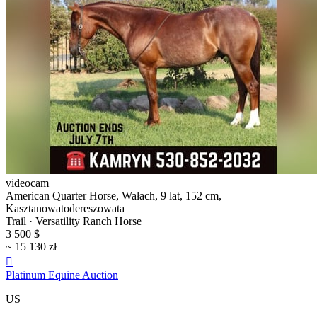
videocam
American Quarter Horse, Wałach, 9 lat, 152 cm,
Kasztanowatodereszowata
Trail · Versatility Ranch Horse
3 500 $
~ 15 130 zł

Platinum Equine Auction
US