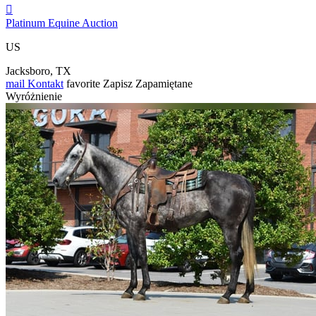

Platinum Equine Auction
US
Jacksboro, TX
mail
Kontakt
favorite
Zapisz
Zapamiętane
Wyróżnienie