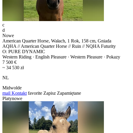
c
d
Nowe
American Quarter Horse, Wałach, 1 Rok, 158 cm, Gniada
AQHA // American Quarter Horse // Ruin // NQHA Futurity
O: PURE DYNAMIC
Western Riding · English Pleasure · Western Pleasure · Pokazy
7 500 €
~ 34 530 zł
NL
Midwolde
mail
Kontakt
favorite
Zapisz
Zapamiętane
Platynowe