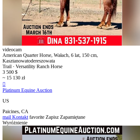
videocam
American Quarter Horse, Wałach, 6 lat, 150 cm,
Kasztanowatodereszowata
Trail · Versatility Ranch Horse
3 500 $
~ 15 130 zł

Platinum Equine Auction
US
Paicines, CA
mail
Kontakt
favorite
Zapisz
Zapamiętane
Wyróżnienie