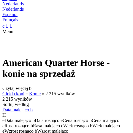
Nederlands
Nederlands
Español
Français
c


Menu
American Quarter Horse -
konie na sprzedaż
Czytaj więcej
b
Giełda koni
»
Konie
»
2 215 wyników
2 215 wyników
Sortuj według
Data malejąco
b
H
e
Data malejąco
b
Data rosnąco
e
Cena rosnąco
b
Cena malejąco
e
Rasa rosnąco
b
Rasa malejąco
e
Wiek rosnąco
b
Wiek malejąco
e
Wzrost rosnąco
b
Wzrost malejąco