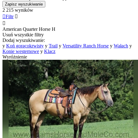
Zapisz wyszukiwanie
2 215 wyników

Filtr


American Quarter Horse
H
Usuń wszystkie filtry
Dodaj wyszukiwanie:
y
Koń gorącokrwisty
y
Trail
y
Versatility Ranch Horse
y
Wałach
y
Konie westernowe
y
Klacz
Wyróżnienie