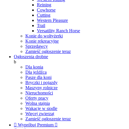
Reining
Cowhorse
Cutting
Western Pleasure
Trail
Versatility Ranch Horse
Konie do woltyżerki
Konie rekreacyjne
Sprzedawcy
Zamieść ogłoszenie teraz
Ogłoszenia drobne
b
Dla konia
Dla jeźdźca
Pasze dla koni
Bryczki i pojazdy
Maszyny rolnicze
Nieruchomości
Oferty pracy
Wolna stajnia
Wakacje w siodle
Więcej zwierząt
Zamieść ogłoszenie teraz

Wypróbuj Premium
