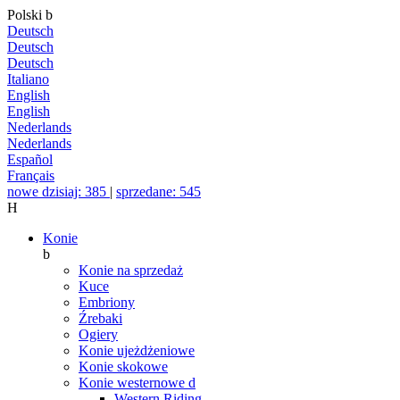
Polski
b
Deutsch
Deutsch
Deutsch
Italiano
English
English
Nederlands
Nederlands
Español
Français
nowe dzisiaj: 385
|
sprzedane: 545
H
Konie
b
Konie na sprzedaż
Kuce
Embriony
Źrebaki
Ogiery
Konie ujeżdżeniowe
Konie skokowe
Konie westernowe
d
Western Riding