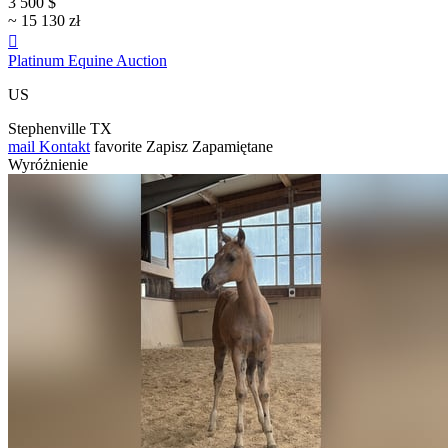
3 500 $
~ 15 130 zł

Platinum Equine Auction
US
Stephenville TX
mail
Kontakt
favorite
Zapisz
Zapamiętane
Wyróżnienie