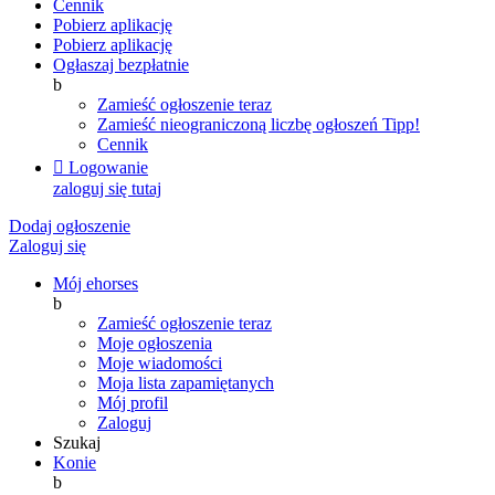
Cennik
Pobierz aplikację
Pobierz aplikację
Ogłaszaj bezpłatnie
b
Zamieść ogłoszenie teraz
Zamieść nieograniczoną liczbę ogłoszeń
Tipp!
Cennik

Logowanie
zaloguj się tutaj
Dodaj ogłoszenie
Zaloguj się
Mój ehorses
b
Zamieść ogłoszenie teraz
Moje ogłoszenia
Moje wiadomości
Moja lista zapamiętanych
Mój profil
Zaloguj
Szukaj
Konie
b