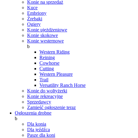
Konie na sprzedaż
Kuce
Embriony
Źrebaki
Ogiery
Konie ujeżdżeniowe
Konie skokowe
Konie westernowe
b
Western Riding
Reining
Cowhorse
Cutting
Western Pleasure
Trail
Versatility Ranch Horse
Konie do woltyżerki
Konie rekreacyjne
Sprzedawcy
Zamieść ogłoszenie teraz
Ogłoszenia drobne
b
Dla konia
Dla jeźdźca
Pasze dla koni