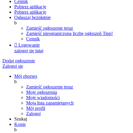
Cennik
Pobierz aplikację
Pobierz aplikację
Ogłaszaj bezpłatnie
b
Zamieść ogłoszenie teraz
Zamieść nieograniczoną liczbę ogłoszeń
Tipp!
Cennik

Logowanie
zaloguj się tutaj
Dodaj ogłoszenie
Zaloguj się
Mój ehorses
b
Zamieść ogłoszenie teraz
Moje ogłoszenia
Moje wiadomości
Moja lista zapamiętanych
Mój profil
Zaloguj
Szukaj
Konie
b