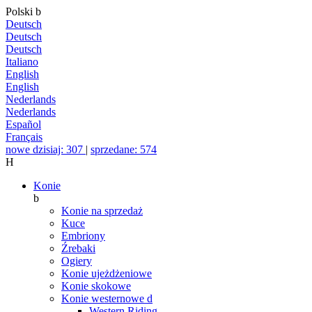
Polski
b
Deutsch
Deutsch
Deutsch
Italiano
English
English
Nederlands
Nederlands
Español
Français
nowe dzisiaj: 307
|
sprzedane: 574
H
Konie
b
Konie na sprzedaż
Kuce
Embriony
Źrebaki
Ogiery
Konie ujeżdżeniowe
Konie skokowe
Konie westernowe
d
Western Riding