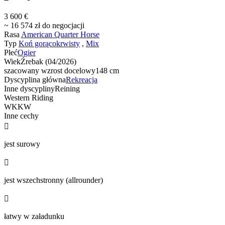
3 600 €
~ 16 574 zł do negocjacji
Rasa
American Quarter Horse
Typ
Koń gorącokrwisty
,
Mix
Płeć
Ogier
Wiek
Źrebak (04/2026)
szacowany wzrost docelowy
148 cm
Dyscyplina główna
Rekreacja
Inne dyscypliny
Reining
Western Riding
WKKW
Inne cechy

jest surowy

jest wszechstronny (allrounder)

łatwy w załadunku