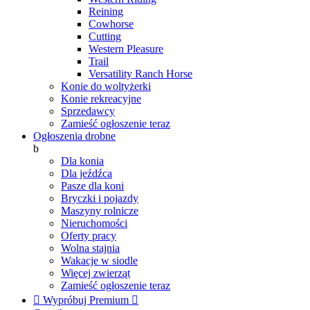
Reining
Cowhorse
Cutting
Western Pleasure
Trail
Versatility Ranch Horse
Konie do woltyżerki
Konie rekreacyjne
Sprzedawcy
Zamieść ogłoszenie teraz
Ogłoszenia drobne
b
Dla konia
Dla jeźdźca
Pasze dla koni
Bryczki i pojazdy
Maszyny rolnicze
Nieruchomości
Oferty pracy
Wolna stajnia
Wakacje w siodle
Więcej zwierząt
Zamieść ogłoszenie teraz

Wypróbuj Premium
