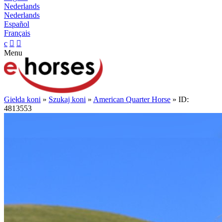
Nederlands
Nederlands
Español
Français
c


Menu
Giełda koni
»
Szukaj koni
»
American Quarter Horse
» ID:
4813553