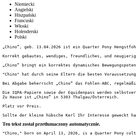
Niemiecki
Angielski
Hiszpański
Francuski
Włoski
Holenderski
Polski
„Chino“, geb. 13.04.2026 ist ein Quarter Pony Hengstfohl
Korrekt gebautes, wendiges, freundliches, und neugierige
„Chino“ bringt ein korrektes dynamisches Bewegungspoten
"Chino" hat durch seine Eltern die besten Voraussetzung
Bei Abgabe beherrscht „Chino“ das Fohlen-ABC, regelmäßi
Die IQPA-Papiere sowie der Equidenpass werden selbstvers
Zu Hause ist „Chino“ in 5303 Thalgau/Österreich.

Platz vor Preis.

Sollte der kleine hübsche Kerl Ihr Interesse geweckt ha
Ten tekst został przetłumaczony automatycznie.
"Chino," born on April 13, 2026, is a Quarter Pony colt 