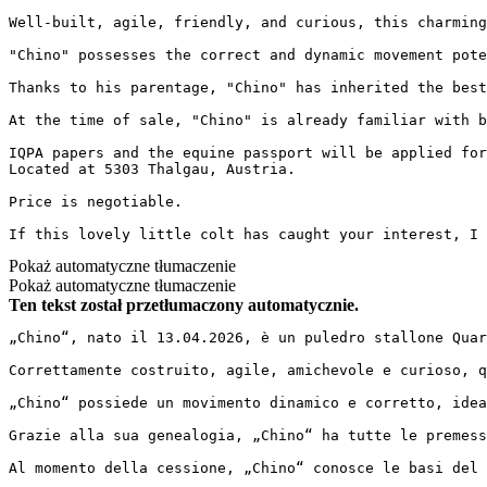
Well-built, agile, friendly, and curious, this charming 
"Chino" possesses the correct and dynamic movement pote
Thanks to his parentage, "Chino" has inherited the best
At the time of sale, "Chino" is already familiar with b
IQPA papers and the equine passport will be applied for,
Located at 5303 Thalgau, Austria.

Price is negotiable.

If this lovely little colt has caught your interest, I 
Pokaż automatyczne tłumaczenie
Pokaż automatyczne tłumaczenie
Ten tekst został przetłumaczony automatycznie.
„Chino“, nato il 13.04.2026, è un puledro stallone Quart
Correttamente costruito, agile, amichevole e curioso, qu
„Chino“ possiede un movimento dinamico e corretto, idea
Grazie alla sua genealogia, „Chino“ ha tutte le premess
Al momento della cessione, „Chino“ conosce le basi del 