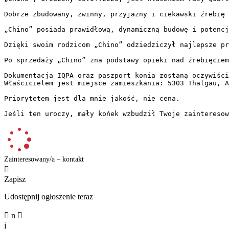
Dobrze zbudowany, zwinny, przyjazny i ciekawski źrebię w
„Chino” posiada prawidłową, dynamiczną budowę i potencj
Dzięki swoim rodzicom „Chino” odziedziczył najlepsze pr
Po sprzedaży „Chino” zna podstawy opieki nad źrebięciem
Dokumentacja IQPA oraz paszport konia zostaną oczywiście
Właścicielem jest miejsce zamieszkania: 5303 Thalgau, Aus
Priorytetem jest dla mnie jakość, nie cena.

Jeśli ten uroczy, mały końek wzbudził Twoje zainteresow
Zainteresowany/a – kontakt

Zapisz
Udostępnij ogłoszenie teraz

n

j