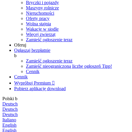
Bryczki i pojazdy
Maszyny rolnicze
Nieruchomości
Oferty pracy
Wolna stajnia
Wakacje w siodle
Więcej zwierząt
Zamieść ogłoszenie teraz
Oferuj
Ogłaszaj bezpłatnie
b
Zamieść ogłoszenie teraz
Zamieść nieograniczoną liczbę ogłoszeń
Tipp!
Cennik
Cennik
Wypróbuj Premium

Pobierz aplikację
download
Polski
b
Deutsch
Deutsch
Deutsch
Italiano
English
English