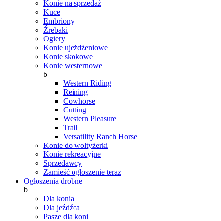
Konie na sprzedaż
Kuce
Embriony
Źrebaki
Ogiery
Konie ujeżdżeniowe
Konie skokowe
Konie westernowe
b
Western Riding
Reining
Cowhorse
Cutting
Western Pleasure
Trail
Versatility Ranch Horse
Konie do woltyżerki
Konie rekreacyjne
Sprzedawcy
Zamieść ogłoszenie teraz
Ogłoszenia drobne
b
Dla konia
Dla jeźdźca
Pasze dla koni