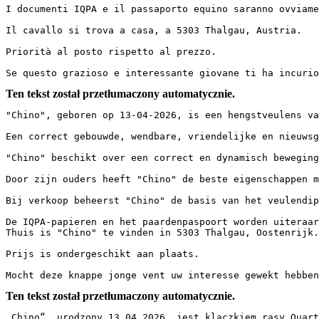
I documenti IQPA e il passaporto equino saranno ovviament
Il cavallo si trova a casa, a 5303 Thalgau, Austria.

Priorità al posto rispetto al prezzo.

Se questo grazioso e interessante giovane ti ha incurio
Ten tekst został przetłumaczony automatycznie.
"Chino", geboren op 13-04-2026, is een hengstveulens van
Een correct gebouwde, wendbare, vriendelijke en nieuwsgi
"Chino" beschikt over een correct en dynamisch beweging
Door zijn ouders heeft "Chino" de beste eigenschappen m
Bij verkoop beheerst "Chino" de basis van het veulendip
De IQPA-papieren en het paardenpaspoort worden uiteraard
Thuis is "Chino" te vinden in 5303 Thalgau, Oostenrijk.

Prijs is ondergeschikt aan plaats.

Mocht deze knappe jonge vent uw interesse gewekt hebben
Ten tekst został przetłumaczony automatycznie.
„Chino“, urodzony 13.04.2026, jest klaczkiem rasy Quarte