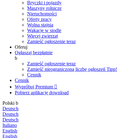
Bryczki i pojazdy
Maszyny rolnicze
Nieruchomości
Oferty pracy
Wolna stajnia
Wakacje w siodle
Więcej zwierząt
Zamieść ogłoszenie teraz
Oferuj
Ogłaszaj bezpłatnie
b
Zamieść ogłoszenie teraz
Zamieść nieograniczoną liczbę ogłoszeń
Tipp!
Cennik
Cennik
Wypróbuj Premium

Pobierz aplikację
download
Polski
b
Deutsch
Deutsch
Deutsch
Italiano
English
English