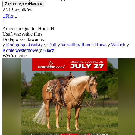
Zapisz wyszukiwanie
2 213 wyników

Filtr


American Quarter Horse
H
Usuń wszystkie filtry
Dodaj wyszukiwanie:
y
Koń gorącokrwisty
y
Trail
y
Versatility Ranch Horse
y
Wałach
y
Konie westernowe
y
Klacz
Wyróżnienie