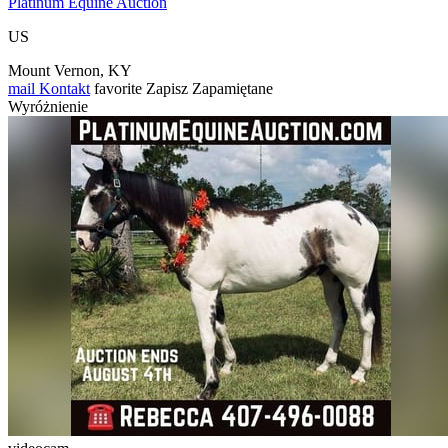
Platinum Equine Auction
US
Mount Vernon, KY
mail
Kontakt
favorite
Zapisz
Zapamiętane
Wyróżnienie