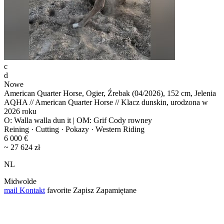
c
d
Nowe
American Quarter Horse, Ogier, Źrebak (04/2026), 152 cm, Jelenia
AQHA // American Quarter Horse // Klacz dunskin, urodzona w
2026 roku
O: Walla walla dun it | OM: Grif Cody rowney
Reining · Cutting · Pokazy · Western Riding
6 000 €
~ 27 624 zł
NL
Midwolde
mail
Kontakt
favorite
Zapisz
Zapamiętane