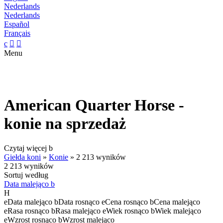
Nederlands
Nederlands
Español
Français
c


Menu
American Quarter Horse -
konie na sprzedaż
Czytaj więcej
b
Giełda koni
»
Konie
»
2 213 wyników
2 213 wyników
Sortuj według
Data malejąco
b
H
e
Data malejąco
b
Data rosnąco
e
Cena rosnąco
b
Cena malejąco
e
Rasa rosnąco
b
Rasa malejąco
e
Wiek rosnąco
b
Wiek malejąco
e
Wzrost rosnąco
b
Wzrost malejąco