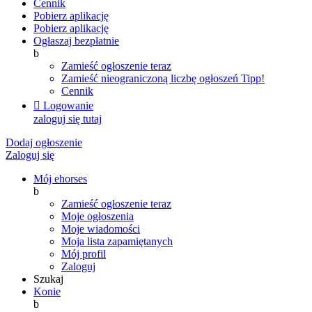
Cennik
Pobierz aplikację
Pobierz aplikację
Ogłaszaj bezpłatnie
b
Zamieść ogłoszenie teraz
Zamieść nieograniczoną liczbę ogłoszeń
Tipp!
Cennik

Logowanie
zaloguj się tutaj
Dodaj ogłoszenie
Zaloguj się
Mój ehorses
b
Zamieść ogłoszenie teraz
Moje ogłoszenia
Moje wiadomości
Moja lista zapamiętanych
Mój profil
Zaloguj
Szukaj
Konie
b