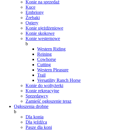
Konie na sprzedaż
Kuce
Embriony
Źrebaki
Ogiery
Konie ujeżdżeniowe
Konie skokowe
Konie westernowe
b
Western Riding
Reining
Cowhorse
Cutting
Western Pleasure
Trail
Versatility Ranch Horse
Konie do woltyżerki
Konie rekreacyjne
Sprzedawcy
Zamieść ogłoszenie teraz
Ogłoszenia drobne
b
Dla konia
Dla jeźdźca
Pasze dla koni