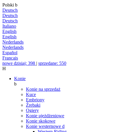
Polski
b
Deutsch
Deutsch
Deutsch
Italiano
English
English
Nederlands
Nederlands
Español
Français
nowe dzisiaj: 398
|
sprzedane: 550
H
Konie
b
Konie na sprzedaż
Kuce
Embriony
Źrebaki
Ogiery
Konie ujeżdżeniowe
Konie skokowe
Konie westernowe
d
Western Riding