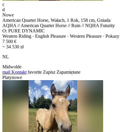
c
d
Nowe
American Quarter Horse, Wałach, 1 Rok, 158 cm, Gniada
AQHA // American Quarter Horse // Ruin // NQHA Futurity
O: PURE DYNAMIC
Western Riding · English Pleasure · Western Pleasure · Pokazy
7 500 €
~ 34 530 zł
NL
Midwolde
mail
Kontakt
favorite
Zapisz
Zapamiętane
Platynowe