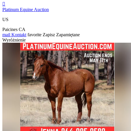

Platinum Equine Auction
US
Paicines CA
mail
Kontakt
favorite
Zapisz
Zapamiętane
Wyróżnienie