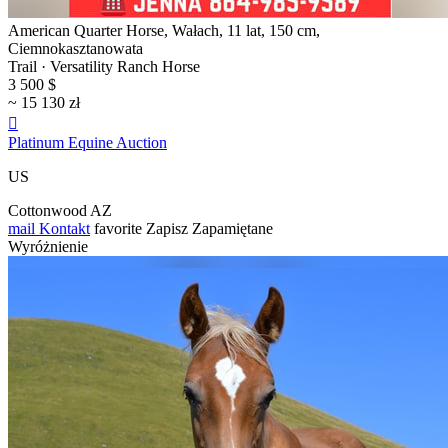
American Quarter Horse, Wałach, 11 lat, 150 cm,
Ciemnokasztanowata
Trail · Versatility Ranch Horse
3 500 $
~ 15 130 zł

Platinum Equine Auction
US
Cottonwood AZ
mail
Kontakt
favorite
Zapisz
Zapamiętane
Wyróżnienie