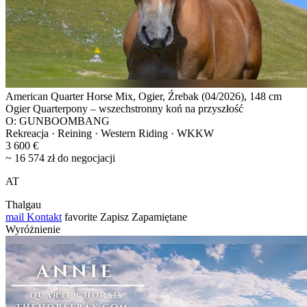
American Quarter Horse Mix, Ogier, Źrebak (04/2026), 148 cm
Ogier Quarterpony – wszechstronny koń na przyszłość
O: GUNBOOMBANG
Rekreacja · Reining · Western Riding · WKKW
3 600 €
~ 16 574 zł do negocjacji
AT
Thalgau
mail
Kontakt
favorite
Zapisz
Zapamiętane
Wyróżnienie