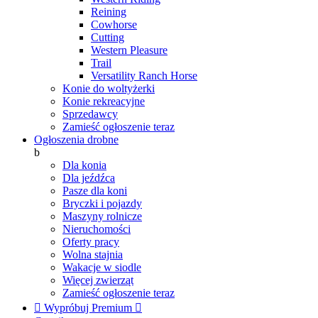
Reining
Cowhorse
Cutting
Western Pleasure
Trail
Versatility Ranch Horse
Konie do woltyżerki
Konie rekreacyjne
Sprzedawcy
Zamieść ogłoszenie teraz
Ogłoszenia drobne
b
Dla konia
Dla jeźdźca
Pasze dla koni
Bryczki i pojazdy
Maszyny rolnicze
Nieruchomości
Oferty pracy
Wolna stajnia
Wakacje w siodle
Więcej zwierząt
Zamieść ogłoszenie teraz

Wypróbuj Premium
