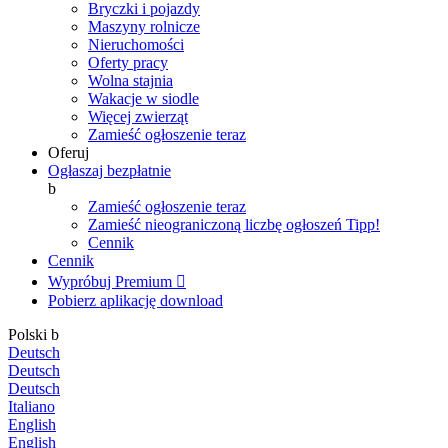
Bryczki i pojazdy
Maszyny rolnicze
Nieruchomości
Oferty pracy
Wolna stajnia
Wakacje w siodle
Więcej zwierząt
Zamieść ogłoszenie teraz
Oferuj
Ogłaszaj bezpłatnie
b
Zamieść ogłoszenie teraz
Zamieść nieograniczoną liczbę ogłoszeń
Tipp!
Cennik
Cennik
Wypróbuj Premium

Pobierz aplikację
download
Polski
b
Deutsch
Deutsch
Deutsch
Italiano
English
English