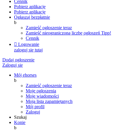
Cennik
Pobierz aplikację
Pobierz aplikację
Ogłaszaj bezpłatnie
b
Zamieść ogłoszenie teraz
Zamieść nieograniczoną liczbę ogłoszeń
Tipp!
Cennik

Logowanie
zaloguj się tutaj
Dodaj ogłoszenie
Zaloguj się
Mój ehorses
b
Zamieść ogłoszenie teraz
Moje ogłoszenia
Moje wiadomości
Moja lista zapamiętanych
Mój profil
Zaloguj
Szukaj
Konie
b