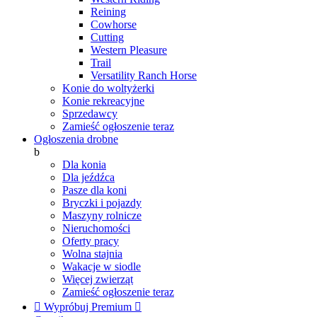
Reining
Cowhorse
Cutting
Western Pleasure
Trail
Versatility Ranch Horse
Konie do woltyżerki
Konie rekreacyjne
Sprzedawcy
Zamieść ogłoszenie teraz
Ogłoszenia drobne
b
Dla konia
Dla jeźdźca
Pasze dla koni
Bryczki i pojazdy
Maszyny rolnicze
Nieruchomości
Oferty pracy
Wolna stajnia
Wakacje w siodle
Więcej zwierząt
Zamieść ogłoszenie teraz

Wypróbuj Premium
