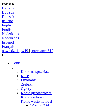
Polski
b
Deutsch
Deutsch
Deutsch
Italiano
English
English
Nederlands
Nederlands
Español
Français
nowe dzisiaj: 419
|
sprzedane: 612
H
Konie
b
Konie na sprzedaż
Kuce
Embriony
Źrebaki
Ogiery
Konie ujeżdżeniowe
Konie skokowe
Konie westernowe
d
Western Riding