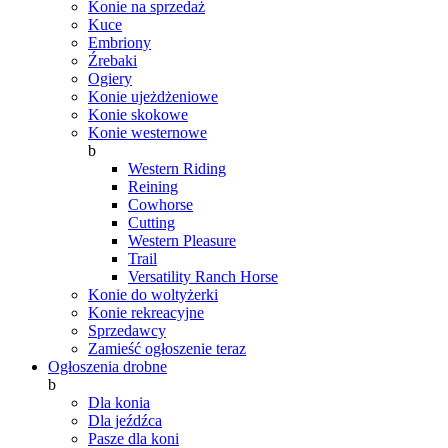
Konie na sprzedaż
Kuce
Embriony
Źrebaki
Ogiery
Konie ujeżdżeniowe
Konie skokowe
Konie westernowe
b
Western Riding
Reining
Cowhorse
Cutting
Western Pleasure
Trail
Versatility Ranch Horse
Konie do woltyżerki
Konie rekreacyjne
Sprzedawcy
Zamieść ogłoszenie teraz
Ogłoszenia drobne
b
Dla konia
Dla jeźdźca
Pasze dla koni