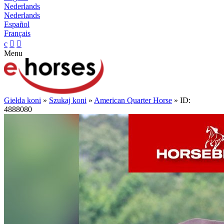
Nederlands
Nederlands
Español
Français
c


Menu
Giełda koni
»
Szukaj koni
»
American Quarter Horse
» ID:
4888080