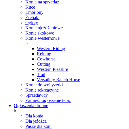
Konie na sprzedaż
Kuce
Embriony
Źrebaki
Ogiery
Konie ujeżdżeniowe
Konie skokowe
Konie westernowe
b
Western Riding
Reining
Cowhorse
Cutting
Western Pleasure
Trail
Versatility Ranch Horse
Konie do woltyżerki
Konie rekreacyjne
Sprzedawcy
Zamieść ogłoszenie teraz
Ogłoszenia drobne
b
Dla konia
Dla jeźdźca
Pasze dla koni