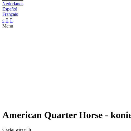
Nederlands
Español
Français
c


Menu
American Quarter Horse - konie
Czytaj więcej
b