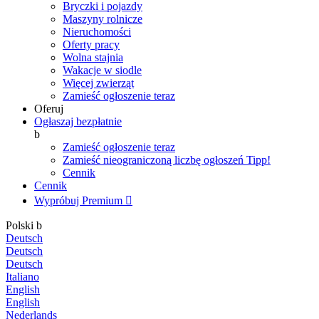
Bryczki i pojazdy
Maszyny rolnicze
Nieruchomości
Oferty pracy
Wolna stajnia
Wakacje w siodle
Więcej zwierząt
Zamieść ogłoszenie teraz
Oferuj
Ogłaszaj bezpłatnie
b
Zamieść ogłoszenie teraz
Zamieść nieograniczoną liczbę ogłoszeń
Tipp!
Cennik
Cennik
Wypróbuj Premium

Polski
b
Deutsch
Deutsch
Deutsch
Italiano
English
English
Nederlands