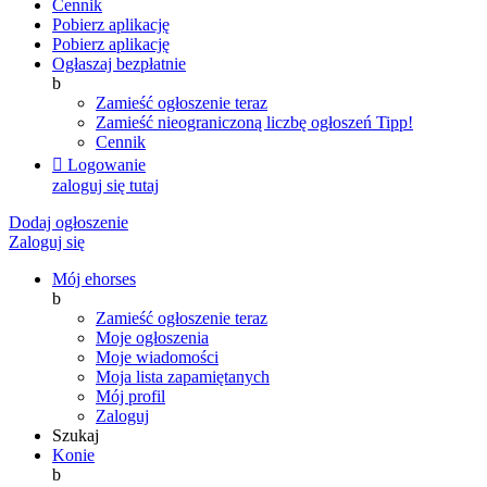
Cennik
Pobierz aplikację
Pobierz aplikację
Ogłaszaj bezpłatnie
b
Zamieść ogłoszenie teraz
Zamieść nieograniczoną liczbę ogłoszeń
Tipp!
Cennik

Logowanie
zaloguj się tutaj
Dodaj ogłoszenie
Zaloguj się
Mój ehorses
b
Zamieść ogłoszenie teraz
Moje ogłoszenia
Moje wiadomości
Moja lista zapamiętanych
Mój profil
Zaloguj
Szukaj
Konie
b