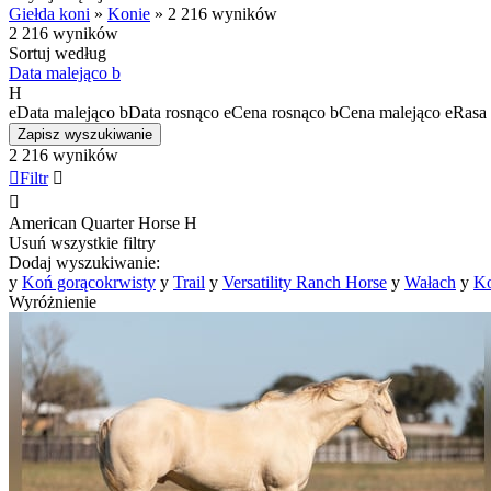
Giełda koni
»
Konie
»
2 216 wyników
2 216 wyników
Sortuj według
Data malejąco
b
H
e
Data malejąco
b
Data rosnąco
e
Cena rosnąco
b
Cena malejąco
e
Rasa 
Zapisz wyszukiwanie
2 216 wyników

Filtr


American Quarter Horse
H
Usuń wszystkie filtry
Dodaj wyszukiwanie:
y
Koń gorącokrwisty
y
Trail
y
Versatility Ranch Horse
y
Wałach
y
Ko
Wyróżnienie