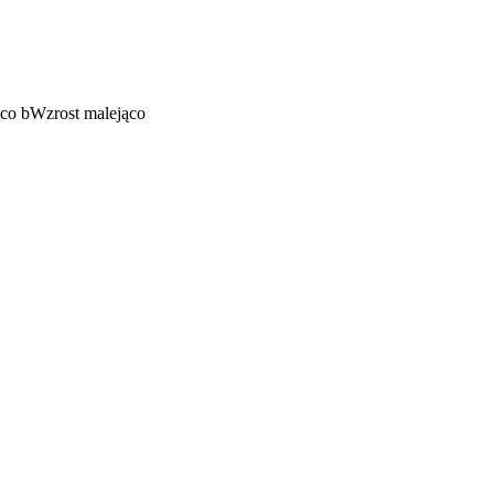
ąco
b
Wzrost malejąco