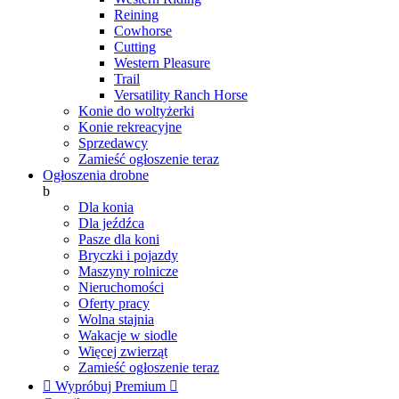
Reining
Cowhorse
Cutting
Western Pleasure
Trail
Versatility Ranch Horse
Konie do woltyżerki
Konie rekreacyjne
Sprzedawcy
Zamieść ogłoszenie teraz
Ogłoszenia drobne
b
Dla konia
Dla jeźdźca
Pasze dla koni
Bryczki i pojazdy
Maszyny rolnicze
Nieruchomości
Oferty pracy
Wolna stajnia
Wakacje w siodle
Więcej zwierząt
Zamieść ogłoszenie teraz

Wypróbuj Premium
