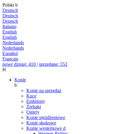
Polski
b
Deutsch
Deutsch
Deutsch
Italiano
English
English
Nederlands
Nederlands
Español
Français
nowe dzisiaj: 410
|
sprzedane: 552
H
Konie
b
Konie na sprzedaż
Kuce
Embriony
Źrebaki
Ogiery
Konie ujeżdżeniowe
Konie skokowe
Konie westernowe
d
Western Riding