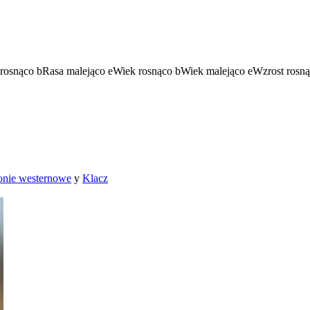
rosnąco
b
Rasa malejąco
e
Wiek rosnąco
b
Wiek malejąco
e
Wzrost rosn
nie westernowe
y
Klacz