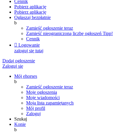
Cennik
Pobierz aplikację
Pobierz aplikację
Ogłaszaj bezpłatnie
b
Zamieść ogłoszenie teraz
Zamieść nieograniczoną liczbę ogłoszeń
Tipp!
Cennik

Logowanie
zaloguj się tutaj
Dodaj ogłoszenie
Zaloguj się
Mój ehorses
b
Zamieść ogłoszenie teraz
Moje ogłoszenia
Moje wiadomości
Moja lista zapamiętanych
Mój profil
Zaloguj
Szukaj
Konie
b