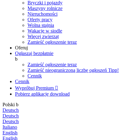
Bryczki i pojazdy
Maszyny rolnicze
Nieruchomości
Oferty pracy
Wolna stajnia
Wakacje w siodle
Więcej zwierząt
Zamieść ogłoszenie teraz
Oferuj
Ogłaszaj bezpłatnie
b
Zamieść ogłoszenie teraz
Zamieść nieograniczoną liczbę ogłoszeń
Tipp!
Cennik
Cennik
Wypróbuj Premium

Pobierz aplikację
download
Polski
b
Deutsch
Deutsch
Deutsch
Italiano
English
English