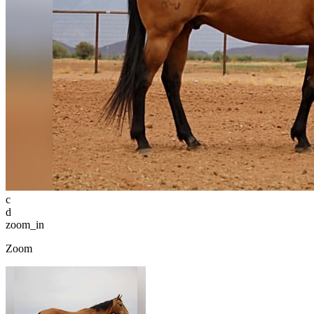
c
d
zoom_in
Zoom