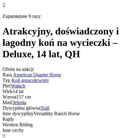

Zapamiętane 9 razy
Atrakcyjny, doświadczony i
łagodny koń na wycieczki –
Deluxe, 14 lat, QH
Oferta na aukcji
Rasa
American Quarter Horse
Typ
Koń gorącokrwisty
Płeć
Wałach
Wiek
14 lat
Wzrost
157 cm
Maść
Jelenia
Dyscyplina główna
Trail
Inne dyscypliny
Versatility Ranch Horse
Rajdy
Western Riding
Inne cechy
