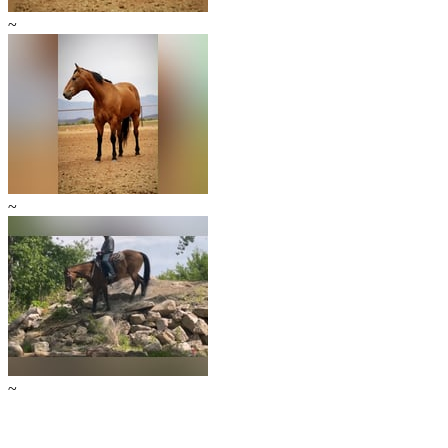
~
~
~