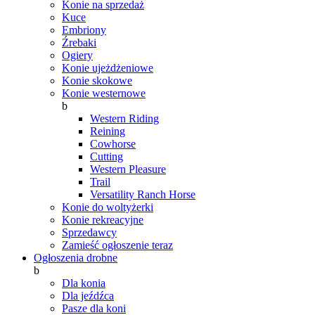
Konie na sprzedaż
Kuce
Embriony
Źrebaki
Ogiery
Konie ujeżdżeniowe
Konie skokowe
Konie westernowe
b
Western Riding
Reining
Cowhorse
Cutting
Western Pleasure
Trail
Versatility Ranch Horse
Konie do woltyżerki
Konie rekreacyjne
Sprzedawcy
Zamieść ogłoszenie teraz
Ogłoszenia drobne
b
Dla konia
Dla jeźdźca
Pasze dla koni