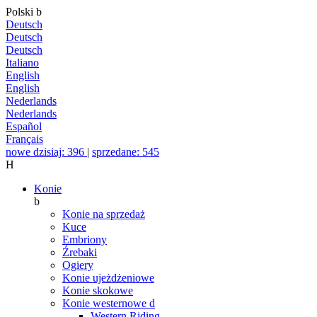
Polski
b
Deutsch
Deutsch
Deutsch
Italiano
English
English
Nederlands
Nederlands
Español
Français
nowe dzisiaj: 396
|
sprzedane: 545
H
Konie
b
Konie na sprzedaż
Kuce
Embriony
Źrebaki
Ogiery
Konie ujeżdżeniowe
Konie skokowe
Konie westernowe
d
Western Riding