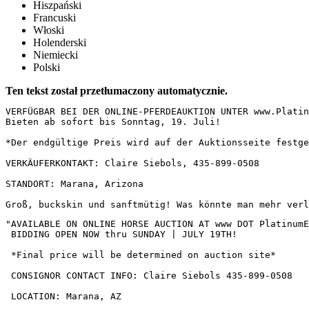
Hiszpański
Francuski
Włoski
Holenderski
Niemiecki
Polski
Ten tekst został przetłumaczony automatycznie.
VERFÜGBAR BEI DER ONLINE-PFERDEAUKTION UNTER www.Platin
Bieten ab sofort bis Sonntag, 19. Juli!  

*Der endgültige Preis wird auf der Auktionsseite festge
VERKÄUFERKONTAKT: Claire Siebols, 435-899-0508  

STANDORT: Marana, Arizona  

Groß, buckskin und sanftmütig! Was könnte man mehr verl
"AVAILABLE ON ONLINE HORSE AUCTION AT www DOT PlatinumEq
 BIDDING OPEN NOW thru SUNDAY | JULY 19TH!

 *Final price will be determined on auction site*

 CONSIGNOR CONTACT INFO: Claire Siebols 435-899-0508

 LOCATION: Marana, AZ
