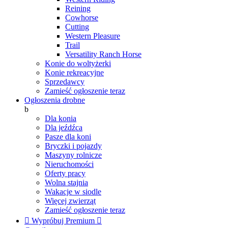
Reining
Cowhorse
Cutting
Western Pleasure
Trail
Versatility Ranch Horse
Konie do woltyżerki
Konie rekreacyjne
Sprzedawcy
Zamieść ogłoszenie teraz
Ogłoszenia drobne
b
Dla konia
Dla jeźdźca
Pasze dla koni
Bryczki i pojazdy
Maszyny rolnicze
Nieruchomości
Oferty pracy
Wolna stajnia
Wakacje w siodle
Więcej zwierząt
Zamieść ogłoszenie teraz

Wypróbuj Premium
