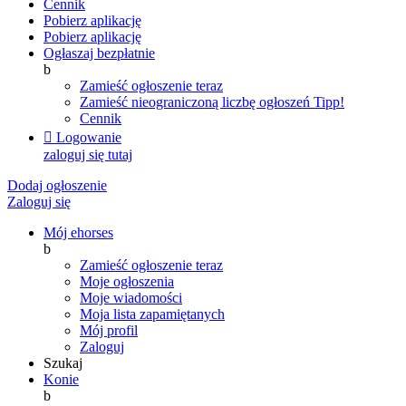
Cennik
Pobierz aplikację
Pobierz aplikację
Ogłaszaj bezpłatnie
b
Zamieść ogłoszenie teraz
Zamieść nieograniczoną liczbę ogłoszeń
Tipp!
Cennik

Logowanie
zaloguj się tutaj
Dodaj ogłoszenie
Zaloguj się
Mój ehorses
b
Zamieść ogłoszenie teraz
Moje ogłoszenia
Moje wiadomości
Moja lista zapamiętanych
Mój profil
Zaloguj
Szukaj
Konie
b