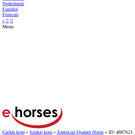
Nederlands
Español
Français
c


Menu
Giełda koni
»
Szukaj koni
»
American Quarter Horse
» ID: 4887621