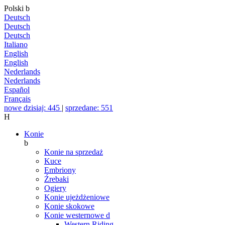
Polski
b
Deutsch
Deutsch
Deutsch
Italiano
English
English
Nederlands
Nederlands
Español
Français
nowe dzisiaj: 445
|
sprzedane: 551
H
Konie
b
Konie na sprzedaż
Kuce
Embriony
Źrebaki
Ogiery
Konie ujeżdżeniowe
Konie skokowe
Konie westernowe
d
Western Riding