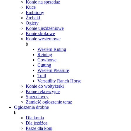
Konie na sprzedaż
Kuce
Embriony
Źrebaki
Ogiery
Konie ujeżdżeniowe
Konie skokowe
Konie westernowe
b
Western Riding
Reining
Cowhorse
Cutting
Western Pleasure
Trail
Versatility Ranch Horse
Konie do woltyżerki
Konie rekreacyjne
Sprzedawcy
Zamieść ogłoszenie teraz
Ogłoszenia drobne
b
Dla konia
Dla jeźdźca
Pasze dla koni