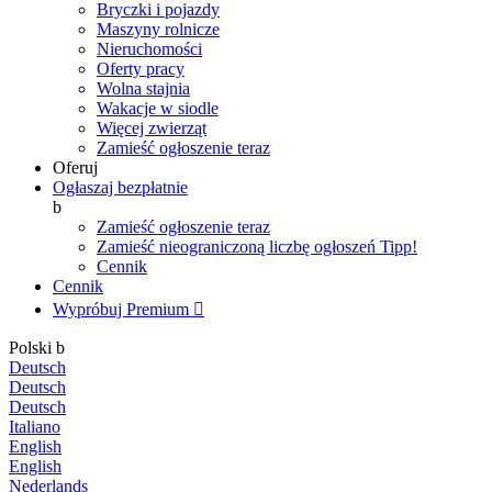
Bryczki i pojazdy
Maszyny rolnicze
Nieruchomości
Oferty pracy
Wolna stajnia
Wakacje w siodle
Więcej zwierząt
Zamieść ogłoszenie teraz
Oferuj
Ogłaszaj bezpłatnie
b
Zamieść ogłoszenie teraz
Zamieść nieograniczoną liczbę ogłoszeń
Tipp!
Cennik
Cennik
Wypróbuj Premium

Polski
b
Deutsch
Deutsch
Deutsch
Italiano
English
English
Nederlands