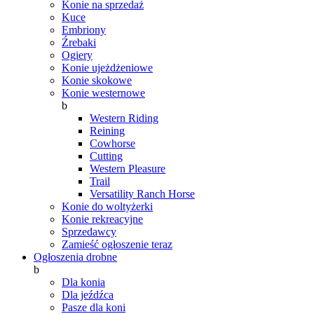
Konie na sprzedaż
Kuce
Embriony
Źrebaki
Ogiery
Konie ujeżdżeniowe
Konie skokowe
Konie westernowe
b
Western Riding
Reining
Cowhorse
Cutting
Western Pleasure
Trail
Versatility Ranch Horse
Konie do woltyżerki
Konie rekreacyjne
Sprzedawcy
Zamieść ogłoszenie teraz
Ogłoszenia drobne
b
Dla konia
Dla jeźdźca
Pasze dla koni