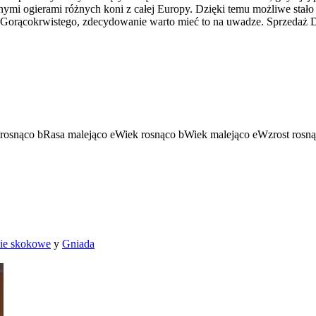
rnymi ogierami różnych koni z całej Europy. Dzięki temu możliwe sta
 Gorącokrwistego, zdecydowanie warto mieć to na uwadze. Sprzedaż D
rosnąco
b
Rasa malejąco
e
Wiek rosnąco
b
Wiek malejąco
e
Wzrost rosn
ie skokowe
y
Gniada