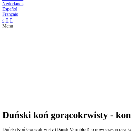
Nederlands
Español
Français
c


Menu
Duński koń gorącokrwisty - kon
Duński Koń Gorącokrwisty (Dansk Varmblod) to nowoczesna rasa kon