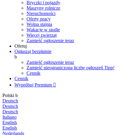
Bryczki i pojazdy
Maszyny rolnicze
Nieruchomości
Oferty pracy
Wolna stajnia
Wakacje w siodle
Więcej zwierząt
Zamieść ogłoszenie teraz
Oferuj
Ogłaszaj bezpłatnie
b
Zamieść ogłoszenie teraz
Zamieść nieograniczoną liczbę ogłoszeń
Tipp!
Cennik
Cennik
Wypróbuj Premium

Polski
b
Deutsch
Deutsch
Deutsch
Italiano
English
English
Nederlands