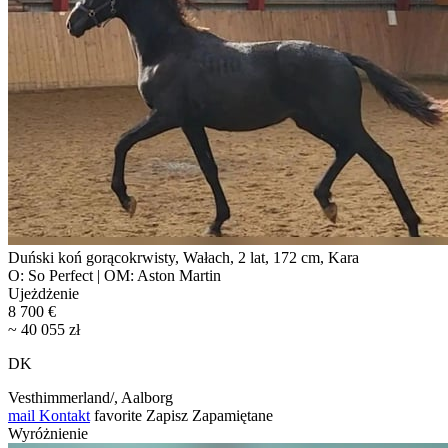
Duński koń gorącokrwisty, Wałach, 2 lat, 172 cm, Kara
O: So Perfect | OM: Aston Martin
Ujeżdżenie
8 700 €
~ 40 055 zł
DK
Vesthimmerland/, Aalborg
mail
Kontakt
favorite
Zapisz
Zapamiętane
Wyróżnienie