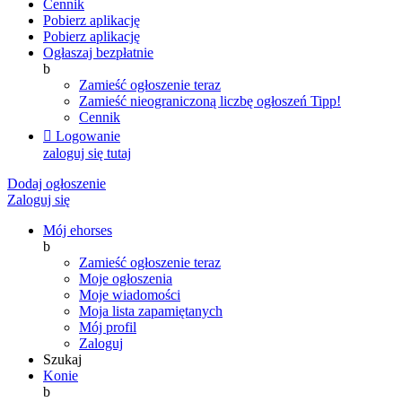
Cennik
Pobierz aplikację
Pobierz aplikację
Ogłaszaj bezpłatnie
b
Zamieść ogłoszenie teraz
Zamieść nieograniczoną liczbę ogłoszeń
Tipp!
Cennik

Logowanie
zaloguj się tutaj
Dodaj ogłoszenie
Zaloguj się
Mój ehorses
b
Zamieść ogłoszenie teraz
Moje ogłoszenia
Moje wiadomości
Moja lista zapamiętanych
Mój profil
Zaloguj
Szukaj
Konie
b