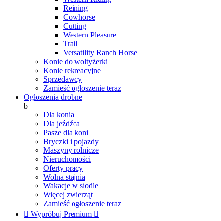
Reining
Cowhorse
Cutting
Western Pleasure
Trail
Versatility Ranch Horse
Konie do woltyżerki
Konie rekreacyjne
Sprzedawcy
Zamieść ogłoszenie teraz
Ogłoszenia drobne
b
Dla konia
Dla jeźdźca
Pasze dla koni
Bryczki i pojazdy
Maszyny rolnicze
Nieruchomości
Oferty pracy
Wolna stajnia
Wakacje w siodle
Więcej zwierząt
Zamieść ogłoszenie teraz

Wypróbuj Premium
