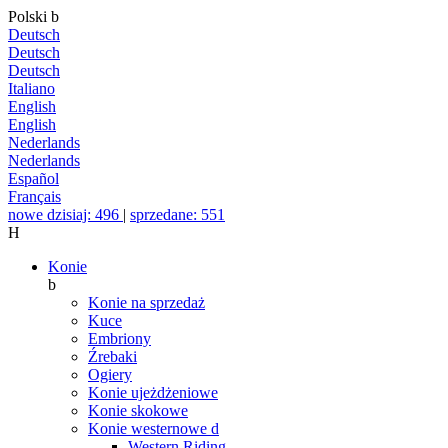
Polski
b
Deutsch
Deutsch
Deutsch
Italiano
English
English
Nederlands
Nederlands
Español
Français
nowe dzisiaj: 496
|
sprzedane: 551
H
Konie
b
Konie na sprzedaż
Kuce
Embriony
Źrebaki
Ogiery
Konie ujeżdżeniowe
Konie skokowe
Konie westernowe
d
Western Riding