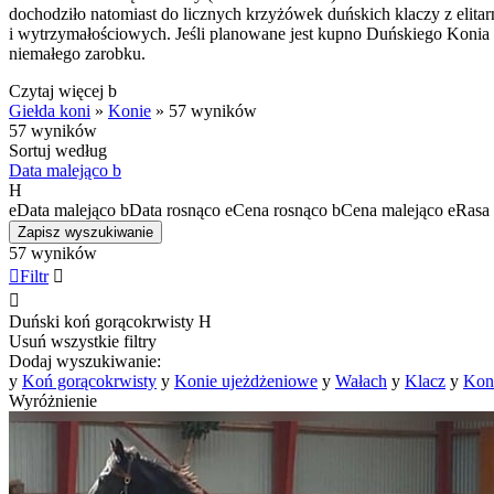
dochodziło natomiast do licznych krzyżówek duńskich klaczy z elita
i wytrzymałościowych. Jeśli planowane jest kupno Duńskiego Konia
niemałego zarobku.
Czytaj więcej
b
Giełda koni
»
Konie
»
57 wyników
57 wyników
Sortuj według
Data malejąco
b
H
e
Data malejąco
b
Data rosnąco
e
Cena rosnąco
b
Cena malejąco
e
Rasa 
Zapisz wyszukiwanie
57 wyników

Filtr


Duński koń gorącokrwisty
H
Usuń wszystkie filtry
Dodaj wyszukiwanie:
y
Koń gorącokrwisty
y
Konie ujeżdżeniowe
y
Wałach
y
Klacz
y
Kon
Wyróżnienie