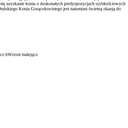
ło się uzyskanie konia o doskonałych predyspozycjach szybkościowych
uńskiego Konia Gorącokrwistego jest natomiast świetną okazją do
ąco
b
Wzrost malejąco