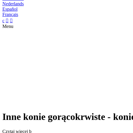
Nederlands
Español
Français
c


Menu
Inne konie gorącokrwiste - koni
Czytaj więcej
b