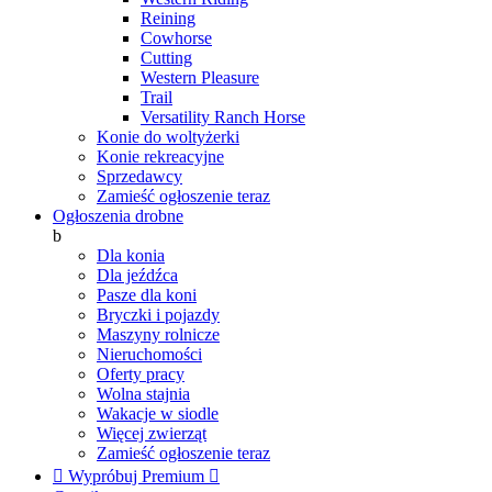
Reining
Cowhorse
Cutting
Western Pleasure
Trail
Versatility Ranch Horse
Konie do woltyżerki
Konie rekreacyjne
Sprzedawcy
Zamieść ogłoszenie teraz
Ogłoszenia drobne
b
Dla konia
Dla jeźdźca
Pasze dla koni
Bryczki i pojazdy
Maszyny rolnicze
Nieruchomości
Oferty pracy
Wolna stajnia
Wakacje w siodle
Więcej zwierząt
Zamieść ogłoszenie teraz

Wypróbuj Premium
