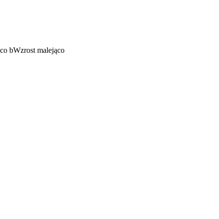
ąco
b
Wzrost malejąco