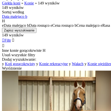
Giełda koni
»
Konie
»
149 wyników
149 wyników
Sortuj według
Data malejąco
b
H
e
Data malejąco
b
Data rosnąco
e
Cena rosnąco
b
Cena malejąco
e
Rasa 
Zapisz wyszukiwanie
149 wyników

Filtr


Inne konie gorącokrwiste
H
Usuń wszystkie filtry
Dodaj wyszukiwanie:
y
Koń gorącokrwisty
y
Konie rekreacyjne
y
Wałach
y
Konie ujeżdże
Wyróżnienie