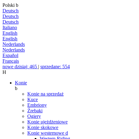
Polski
b
Deutsch
Deutsch
Deutsch
Italiano
English
English
Nederlands
Nederlands
Español
Français
nowe dzisiaj: 465
|
sprzedane: 554
H
Konie
b
Konie na sprzedaż
Kuce
Embriony
Źrebaki
Ogiery
Konie ujeżdżeniowe
Konie skokowe
Konie westernowe
d
Western Riding