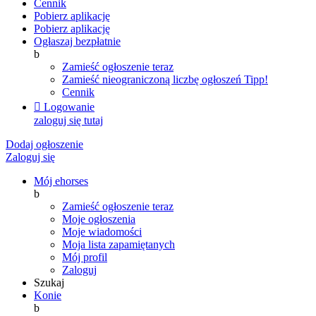
Cennik
Pobierz aplikację
Pobierz aplikację
Ogłaszaj bezpłatnie
b
Zamieść ogłoszenie teraz
Zamieść nieograniczoną liczbę ogłoszeń
Tipp!
Cennik

Logowanie
zaloguj się tutaj
Dodaj ogłoszenie
Zaloguj się
Mój ehorses
b
Zamieść ogłoszenie teraz
Moje ogłoszenia
Moje wiadomości
Moja lista zapamiętanych
Mój profil
Zaloguj
Szukaj
Konie
b