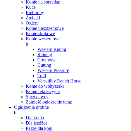
Konie na sprzedaż
Kuce
Embriony
Źrebaki
Ogiery
Konie ujeżdżeniowe
Konie skokowe
Konie westernowe
b
Western Riding
Reining
Cowhorse
Cutting
Western Pleasure
Trail
Versatility Ranch Horse
Konie do woltyżerki
Konie rekreacyjne
Sprzedawcy
Zamieść ogłoszenie teraz
Ogłoszenia drobne
b
Dla konia
Dla jeźdźca
Pasze dla koni