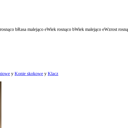
rosnąco
b
Rasa malejąco
e
Wiek rosnąco
b
Wiek malejąco
e
Wzrost rosn
niowe
y
Konie skokowe
y
Klacz