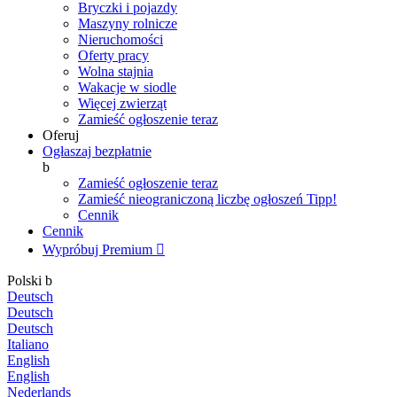
Bryczki i pojazdy
Maszyny rolnicze
Nieruchomości
Oferty pracy
Wolna stajnia
Wakacje w siodle
Więcej zwierząt
Zamieść ogłoszenie teraz
Oferuj
Ogłaszaj bezpłatnie
b
Zamieść ogłoszenie teraz
Zamieść nieograniczoną liczbę ogłoszeń
Tipp!
Cennik
Cennik
Wypróbuj Premium

Polski
b
Deutsch
Deutsch
Deutsch
Italiano
English
English
Nederlands