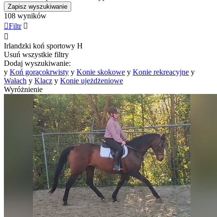
Zapisz wyszukiwanie
108 wyników

Filtr


Irlandzki koń sportowy
H
Usuń wszystkie filtry
Dodaj wyszukiwanie:
y
Koń gorącokrwisty
y
Konie skokowe
y
Konie rekreacyjne
y
Wałach
y
Klacz
y
Konie ujeżdżeniowe
Wyróżnienie