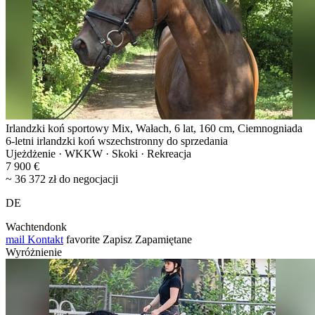
Irlandzki koń sportowy Mix, Wałach, 6 lat, 160 cm, Ciemnogniada
6-letni irlandzki koń wszechstronny do sprzedania
Ujeżdżenie · WKKW · Skoki · Rekreacja
7 900 €
~ 36 372 zł do negocjacji
DE
Wachtendonk
mail
Kontakt
favorite
Zapisz
Zapamiętane
Wyróżnienie