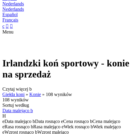
Nederlands
Nederlands
Español
Français
c


Menu
Irlandzki koń sportowy - konie
na sprzedaż
Czytaj więcej
b
Giełda koni
»
Konie
»
108 wyników
108 wyników
Sortuj według
Data malejąco
b
H
e
Data malejąco
b
Data rosnąco
e
Cena rosnąco
b
Cena malejąco
e
Rasa rosnąco
b
Rasa malejąco
e
Wiek rosnąco
b
Wiek malejąco
e
Wzrost rosnąco
b
Wzrost malejąco