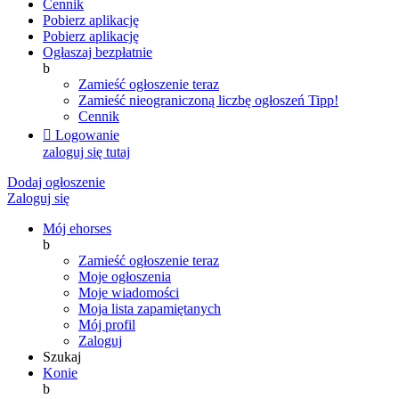
Cennik
Pobierz aplikację
Pobierz aplikację
Ogłaszaj bezpłatnie
b
Zamieść ogłoszenie teraz
Zamieść nieograniczoną liczbę ogłoszeń
Tipp!
Cennik

Logowanie
zaloguj się tutaj
Dodaj ogłoszenie
Zaloguj się
Mój ehorses
b
Zamieść ogłoszenie teraz
Moje ogłoszenia
Moje wiadomości
Moja lista zapamiętanych
Mój profil
Zaloguj
Szukaj
Konie
b