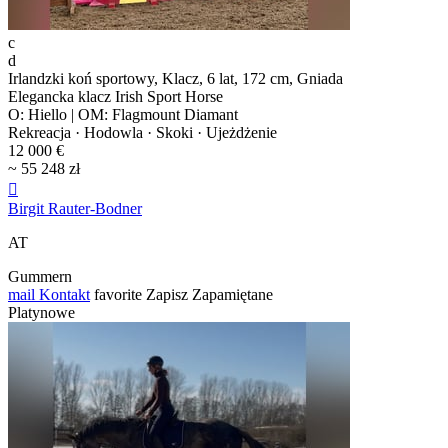
c
d
Irlandzki koń sportowy, Klacz, 6 lat, 172 cm, Gniada
Elegancka klacz Irish Sport Horse
O: Hiello | OM: Flagmount Diamant
Rekreacja · Hodowla · Skoki · Ujeżdżenie
12 000 €
~ 55 248 zł

Birgit Rauter-Bodner
AT
Gummern
mail
Kontakt
favorite
Zapisz
Zapamiętane
Platynowe