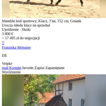
Irlandzki koń sportowy, Klacz, 3 lat, 152 cm, Gniada
Urocza młoda klacz na sprzedaż
Ujeżdżenie · Skoki
3 800 €
~ 17 495 zł do negocjacji

Franziska Meissner
DE
Velpke
mail
Kontakt
favorite
Zapisz
Zapamiętane
Wyróżnienie