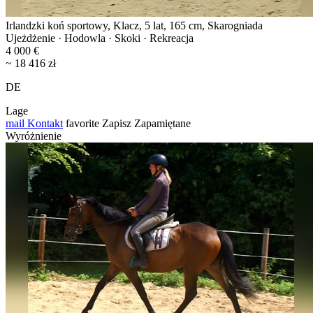
Irlandzki koń sportowy, Klacz, 5 lat, 165 cm, Skarogniada
Ujeżdżenie · Hodowla · Skoki · Rekreacja
4 000 €
~ 18 416 zł
DE
Lage
mail
Kontakt
favorite
Zapisz
Zapamiętane
Wyróżnienie