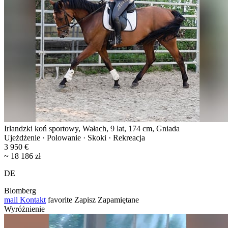
Irlandzki koń sportowy, Wałach, 9 lat, 174 cm, Gniada
Ujeżdżenie · Polowanie · Skoki · Rekreacja
3 950 €
~ 18 186 zł
DE
Blomberg
mail
Kontakt
favorite
Zapisz
Zapamiętane
Wyróżnienie