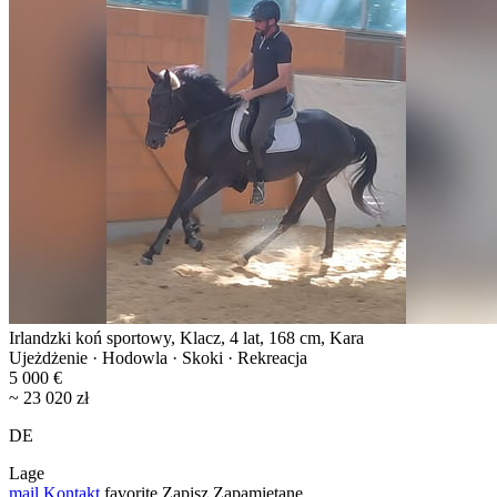
Irlandzki koń sportowy, Klacz, 4 lat, 168 cm, Kara
Ujeżdżenie · Hodowla · Skoki · Rekreacja
5 000 €
~ 23 020 zł
DE
Lage
mail
Kontakt
favorite
Zapisz
Zapamiętane