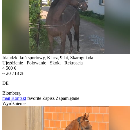
Irlandzki koń sportowy, Klacz, 9 lat, Skarogniada
Ujeżdżenie · Polowanie · Skoki · Rekreacja
4 500 €
~ 20 718 zł
DE
Blomberg
mail
Kontakt
favorite
Zapisz
Zapamiętane
Wyróżnienie