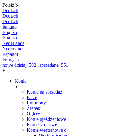
Polski
b
Deutsch
Deutsch
Deutsch
Italiano
English
English
Nederlands
Nederlands
Español
Français
nowe dzisiaj: 502
|
sprzedane: 551
H
Konie
b
Konie na sprzedaż
Kuce
Embriony
Źrebaki
Ogiery
Konie ujeżdżeniowe
Konie skokowe
Konie westernowe
d
Western Riding