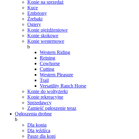
Konie na sprzedaż
Kuce
Embriony
Źrebaki
Ogiery
Konie ujeżdżeniowe
Konie skokowe
Konie westernowe
b
Western Riding
Reining
Cowhorse
Cutting
Western Pleasure
Trail
Versatility Ranch Horse
Konie do woltyżerki
Konie rekreacyjne
Sprzedawcy
Zamieść ogłoszenie teraz
Ogłoszenia drobne
b
Dla konia
Dla jeźdźca
Pasze dla koni