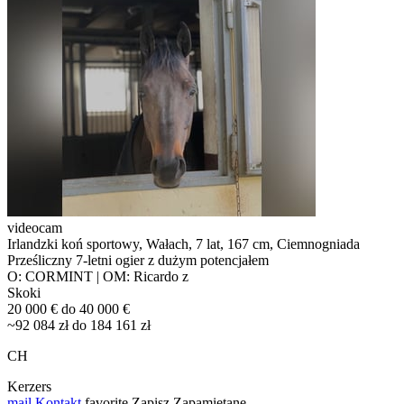
videocam
Irlandzki koń sportowy, Wałach, 7 lat, 167 cm, Ciemnogniada
Prześliczny 7-letni ogier z dużym potencjałem
O: CORMINT | OM: Ricardo z
Skoki
20 000 € do 40 000 €
~92 084 zł do 184 161 zł
CH
Kerzers
mail
Kontakt
favorite
Zapisz
Zapamiętane