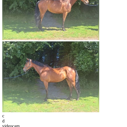
c
d
videocam