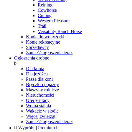
Reining
Cowhorse
Cutting
Western Pleasure
Trail
Versatility Ranch Horse
Konie do woltyżerki
Konie rekreacyjne
Sprzedawcy
Zamieść ogłoszenie teraz
Ogłoszenia drobne
b
Dla konia
Dla jeźdźca
Pasze dla koni
Bryczki i pojazdy
Maszyny rolnicze
Nieruchomości
Oferty pracy
Wolna stajnia
Wakacje w siodle
Więcej zwierząt
Zamieść ogłoszenie teraz

Wypróbuj Premium
