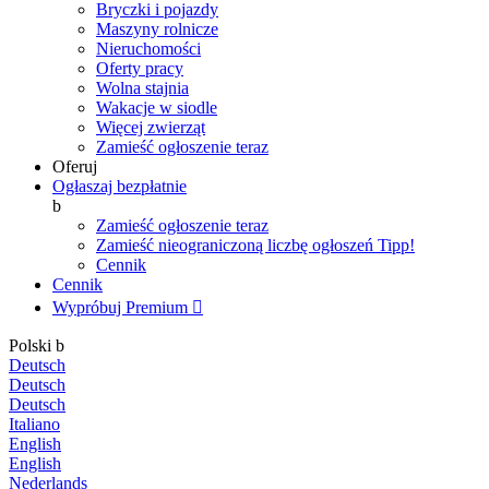
Bryczki i pojazdy
Maszyny rolnicze
Nieruchomości
Oferty pracy
Wolna stajnia
Wakacje w siodle
Więcej zwierząt
Zamieść ogłoszenie teraz
Oferuj
Ogłaszaj bezpłatnie
b
Zamieść ogłoszenie teraz
Zamieść nieograniczoną liczbę ogłoszeń
Tipp!
Cennik
Cennik
Wypróbuj Premium

Polski
b
Deutsch
Deutsch
Deutsch
Italiano
English
English
Nederlands