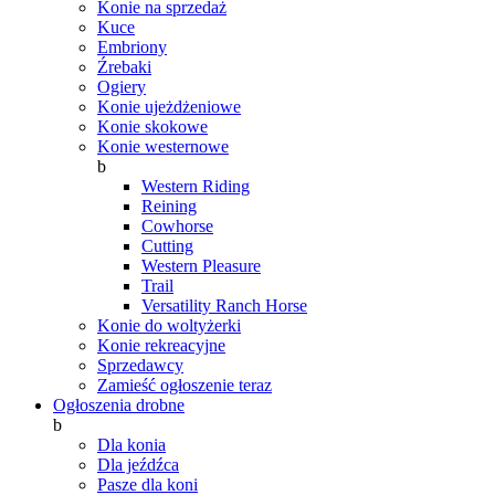
Konie na sprzedaż
Kuce
Embriony
Źrebaki
Ogiery
Konie ujeżdżeniowe
Konie skokowe
Konie westernowe
b
Western Riding
Reining
Cowhorse
Cutting
Western Pleasure
Trail
Versatility Ranch Horse
Konie do woltyżerki
Konie rekreacyjne
Sprzedawcy
Zamieść ogłoszenie teraz
Ogłoszenia drobne
b
Dla konia
Dla jeźdźca
Pasze dla koni