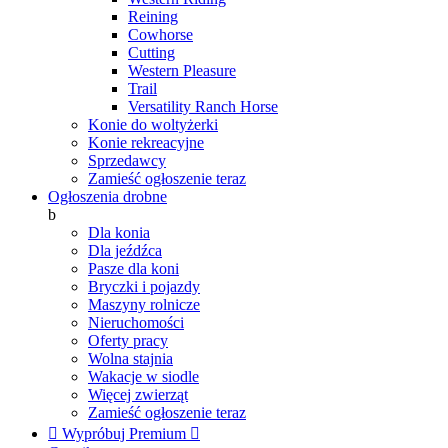
Reining
Cowhorse
Cutting
Western Pleasure
Trail
Versatility Ranch Horse
Konie do woltyżerki
Konie rekreacyjne
Sprzedawcy
Zamieść ogłoszenie teraz
Ogłoszenia drobne
b
Dla konia
Dla jeźdźca
Pasze dla koni
Bryczki i pojazdy
Maszyny rolnicze
Nieruchomości
Oferty pracy
Wolna stajnia
Wakacje w siodle
Więcej zwierząt
Zamieść ogłoszenie teraz

Wypróbuj Premium
