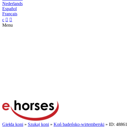
Nederlands
Español
Français
c


Menu
Giełda koni
»
Szukaj koni
»
Koń badeńsko-wirtemberski
» ID: 4886