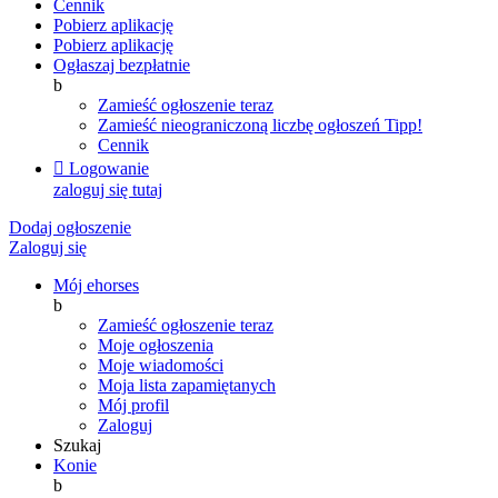
Cennik
Pobierz aplikację
Pobierz aplikację
Ogłaszaj bezpłatnie
b
Zamieść ogłoszenie teraz
Zamieść nieograniczoną liczbę ogłoszeń
Tipp!
Cennik

Logowanie
zaloguj się tutaj
Dodaj ogłoszenie
Zaloguj się
Mój ehorses
b
Zamieść ogłoszenie teraz
Moje ogłoszenia
Moje wiadomości
Moja lista zapamiętanych
Mój profil
Zaloguj
Szukaj
Konie
b