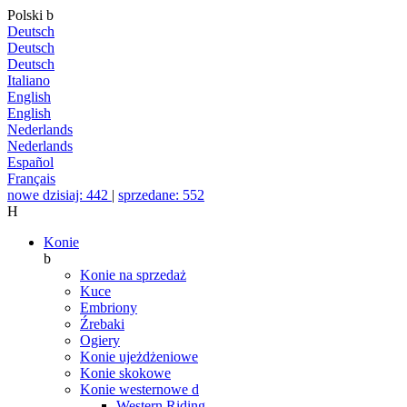
Polski
b
Deutsch
Deutsch
Deutsch
Italiano
English
English
Nederlands
Nederlands
Español
Français
nowe dzisiaj: 442
|
sprzedane: 552
H
Konie
b
Konie na sprzedaż
Kuce
Embriony
Źrebaki
Ogiery
Konie ujeżdżeniowe
Konie skokowe
Konie westernowe
d
Western Riding