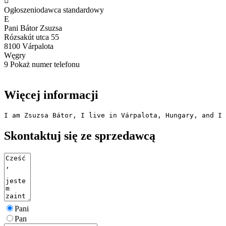

Ogłoszeniodawca standardowy
E
Pani Bátor Zsuzsa
Rózsakút utca 55
8100 Várpalota
Węgry
9
Pokaż numer telefonu
Więcej informacji
I am Zsuzsa Bátor, I live in Várpalota, Hungary, and I 
Skontaktuj się ze sprzedawcą
Pani
Pan