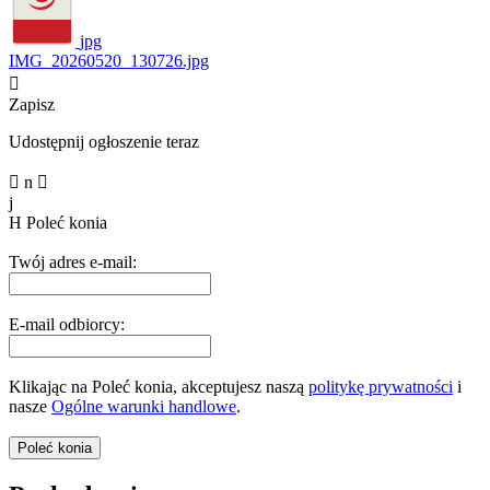
jpg
IMG_20260520_130726.jpg

Zapisz
Udostępnij ogłoszenie teraz

n

j
H
Poleć konia
Twój adres e-mail:
E-mail odbiorcy:
Klikając na Poleć konia, akceptujesz naszą
politykę prywatności
i
nasze
Ogólne warunki handlowe
.