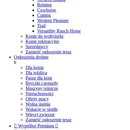
Reining
Cowhorse
Cutting
Western Pleasure
Trail
Versatility Ranch Horse
Konie do woltyżerki
Konie rekreacyjne
Sprzedawcy
Zamieść ogłoszenie teraz
Ogłoszenia drobne
b
Dla konia
Dla jeźdźca
Pasze dla koni
Bryczki i pojazdy
Maszyny rolnicze
Nieruchomości
Oferty pracy
Wolna stajnia
Wakacje w siodle
Więcej zwierząt
Zamieść ogłoszenie teraz

Wypróbuj Premium
