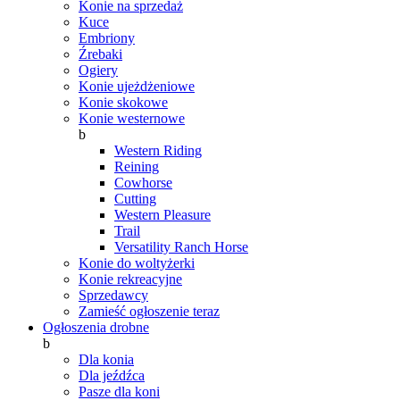
Konie na sprzedaż
Kuce
Embriony
Źrebaki
Ogiery
Konie ujeżdżeniowe
Konie skokowe
Konie westernowe
b
Western Riding
Reining
Cowhorse
Cutting
Western Pleasure
Trail
Versatility Ranch Horse
Konie do woltyżerki
Konie rekreacyjne
Sprzedawcy
Zamieść ogłoszenie teraz
Ogłoszenia drobne
b
Dla konia
Dla jeźdźca
Pasze dla koni