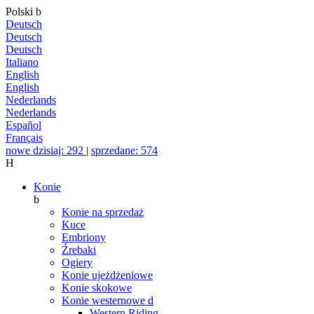
Polski
b
Deutsch
Deutsch
Deutsch
Italiano
English
English
Nederlands
Nederlands
Español
Français
nowe dzisiaj: 292
|
sprzedane: 574
H
Konie
b
Konie na sprzedaż
Kuce
Embriony
Źrebaki
Ogiery
Konie ujeżdżeniowe
Konie skokowe
Konie westernowe
d
Western Riding