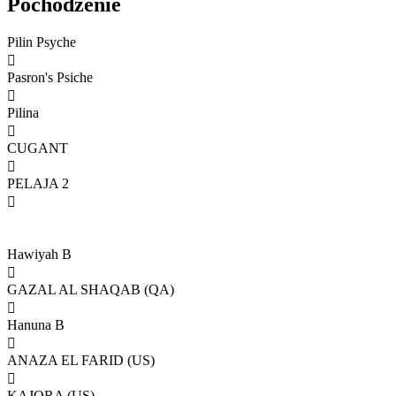
Pochodzenie
Pilin Psyche

Pasron's Psiche

Pilina

CUGANT

PELAJA 2

Hawiyah B

GAZAL AL SHAQAB (QA)

Hanuna B

ANAZA EL FARID (US)

KAJORA (US)