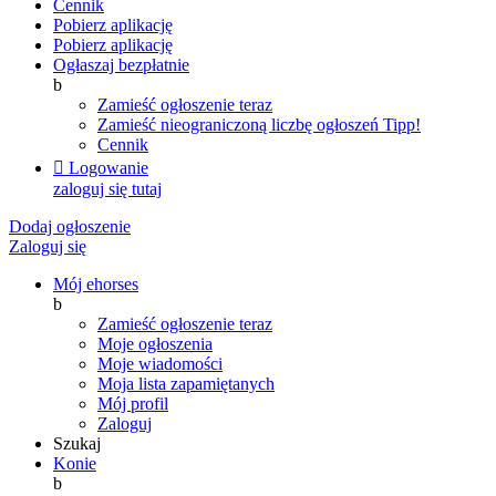
Cennik
Pobierz aplikację
Pobierz aplikację
Ogłaszaj bezpłatnie
b
Zamieść ogłoszenie teraz
Zamieść nieograniczoną liczbę ogłoszeń
Tipp!
Cennik

Logowanie
zaloguj się tutaj
Dodaj ogłoszenie
Zaloguj się
Mój ehorses
b
Zamieść ogłoszenie teraz
Moje ogłoszenia
Moje wiadomości
Moja lista zapamiętanych
Mój profil
Zaloguj
Szukaj
Konie
b