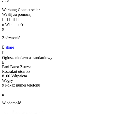
‹
›
×
Werbung
Contact seller
Wyślij za pomocą





n
Wiadomość
9
Zadzwonić

share

Ogłoszeniodawca standardowy
E
Pani Bátor Zsuzsa
Rózsakút utca 55
8100 Várpalota
Węgry
9
Pokaż numer telefonu
n
Wiadomość