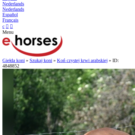
Nederlands
Nederlands
Español
Français
c


Menu
Giełda koni
»
Szukaj koni
»
Koń czystej krwi arabskiej
» ID:
4848852