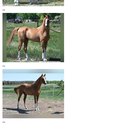
~
~
~