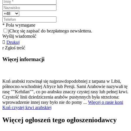
* Pola wymagane
j
Chcę się zapisać do bezpłatnego newslettera.
Wyślij wiadomość

Drukuj
r
Zgłoś treść
Więcej informacji
Koń arabski rozwinął się najprawdopodobniej z tarpana w Libii,
północno-wschodniej Afryce lub Persji. Sami Arabowie nazywali tę
rasę ""Kehilan"", co po arabsku znaczy czystej rasy lub pełnej krwi.
Czystość linii dziedziczenia arabów pustynnych była strzeżona:
wprowadzenie innej rasy było nie do pomy ...
Więcej o rasie koni
Koń czystej krwi arabskiej
Więcej ogłoszeń tego ogłoszeniodawcy