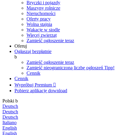
Bryczki i pojazdy
Maszyny rolnicze
Nieruchomości
Oferty pracy
Wolna stajnia
Wakacje w siodle
Więcej zwierząt
Zamieść ogłoszenie teraz
Oferuj
Ogłaszaj bezpłatnie
b
Zamieść ogłoszenie teraz
Zamieść nieograniczoną liczbę ogłoszeń
Tipp!
Cennik
Cennik
Wypróbuj Premium

Pobierz aplikację
download
Polski
b
Deutsch
Deutsch
Deutsch
Italiano
English
English