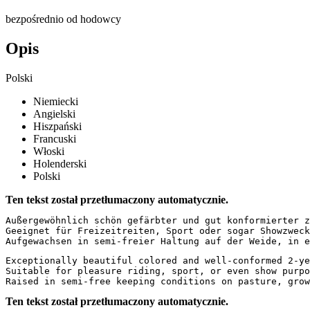
bezpośrednio od hodowcy
Opis
Polski
Niemiecki
Angielski
Hiszpański
Francuski
Włoski
Holenderski
Polski
Ten tekst został przetłumaczony automatycznie.
Außergewöhnlich schön gefärbter und gut konformierter z
Geeignet für Freizeitreiten, Sport oder sogar Showzweck
Aufgewachsen in semi-freier Haltung auf der Weide, in e
Exceptionally beautiful colored and well-conformed 2-ye
Suitable for pleasure riding, sport, or even show purpo
Raised in semi-free keeping conditions on pasture, grow
Ten tekst został przetłumaczony automatycznie.