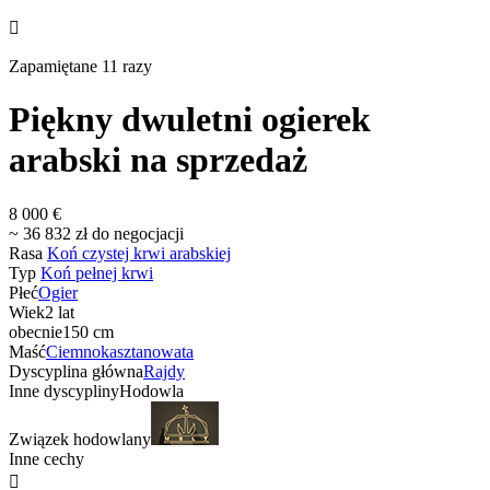

Zapamiętane 11 razy
Piękny dwuletni ogierek
arabski na sprzedaż
8 000 €
~ 36 832 zł do negocjacji
Rasa
Koń czystej krwi arabskiej
Typ
Koń pełnej krwi
Płeć
Ogier
Wiek
2 lat
obecnie
150 cm
Maść
Ciemnokasztanowata
Dyscyplina główna
Rajdy
Inne dyscypliny
Hodowla
Związek hodowlany
Inne cechy
