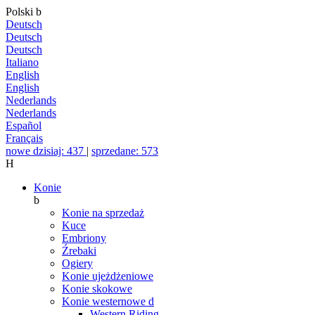
Polski
b
Deutsch
Deutsch
Deutsch
Italiano
English
English
Nederlands
Nederlands
Español
Français
nowe dzisiaj: 437
|
sprzedane: 573
H
Konie
b
Konie na sprzedaż
Kuce
Embriony
Źrebaki
Ogiery
Konie ujeżdżeniowe
Konie skokowe
Konie westernowe
d
Western Riding