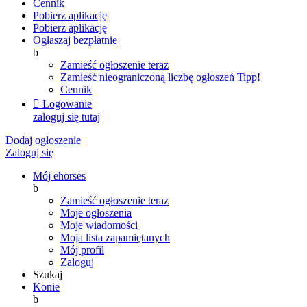
Cennik
Pobierz aplikację
Pobierz aplikację
Ogłaszaj bezpłatnie
b
Zamieść ogłoszenie teraz
Zamieść nieograniczoną liczbę ogłoszeń
Tipp!
Cennik

Logowanie
zaloguj się tutaj
Dodaj ogłoszenie
Zaloguj się
Mój ehorses
b
Zamieść ogłoszenie teraz
Moje ogłoszenia
Moje wiadomości
Moja lista zapamiętanych
Mój profil
Zaloguj
Szukaj
Konie
b