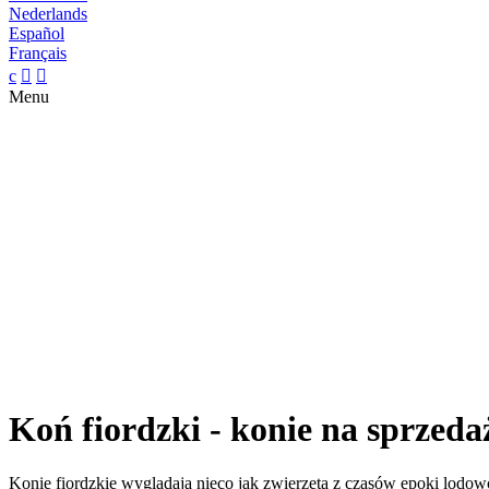
Nederlands
Español
Français
c


Menu
Koń fiordzki - konie na sprzeda
Konie fiordzkie wyglądają nieco jak zwierzęta z czasów epoki lodowco