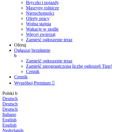
Bryczki i pojazdy
Maszyny rolnicze
Nieruchomości
Oferty pracy
Wolna stajnia
Wakacje w siodle
Więcej zwierząt
Zamieść ogłoszenie teraz
Oferuj
Ogłaszaj bezpłatnie
b
Zamieść ogłoszenie teraz
Zamieść nieograniczoną liczbę ogłoszeń
Tipp!
Cennik
Cennik
Wypróbuj Premium

Polski
b
Deutsch
Deutsch
Deutsch
Italiano
English
English
Nederlands