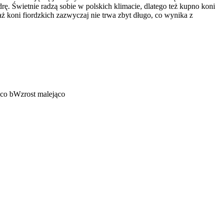
ę. Świetnie radzą sobie w polskich klimacie, dlatego też kupno koni
ż koni fiordzkich zazwyczaj nie trwa zbyt długo, co wynika z
ąco
b
Wzrost malejąco