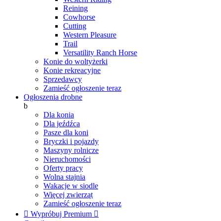
Reining
Cowhorse
Cutting
Western Pleasure
Trail
Versatility Ranch Horse
Konie do woltyżerki
Konie rekreacyjne
Sprzedawcy
Zamieść ogłoszenie teraz
Ogłoszenia drobne
b
Dla konia
Dla jeźdźca
Pasze dla koni
Bryczki i pojazdy
Maszyny rolnicze
Nieruchomości
Oferty pracy
Wolna stajnia
Wakacje w siodle
Więcej zwierząt
Zamieść ogłoszenie teraz

Wypróbuj Premium
