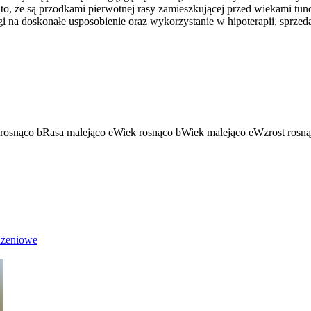
o, że są przodkami pierwotnej rasy zamieszkującej przed wiekami tundr
 na doskonałe usposobienie oraz wykorzystanie w hipoterapii, sprzeda
rosnąco
b
Rasa malejąco
e
Wiek rosnąco
b
Wiek malejąco
e
Wzrost rosn
dżeniowe