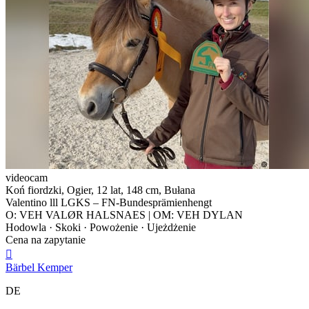
videocam
Koń fiordzki, Ogier, 12 lat, 148 cm, Bułana
Valentino lll LGKS – FN-Bundesprämienhengt
O: VEH VALØR HALSNAES | OM: VEH DYLAN
Hodowla · Skoki · Powożenie · Ujeżdżenie
Cena na zapytanie

Bärbel Kemper
DE