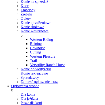
Konie na sprzedaż
Kuce
Embriony
Źrebaki
Ogiery
Konie ujeżdżeniowe
Konie skokowe
Konie westernowe
b
Western Riding
Reining
Cowhorse
Cutting
Western Pleasure
Trail
Versatility Ranch Horse
Konie do woltyżerki
Konie rekreacyjne
Sprzedawcy
Zamieść ogłoszenie teraz
Ogłoszenia drobne
b
Dla konia
Dla jeźdźca
Pasze dla koni