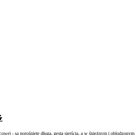
ż
wej - są porośnięte długą, gęstą sierścią, a w śnieżnym i oblodzonym 