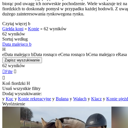
biorąc pod uwagę ich norweskie pochodzenie. Wiele wskazuje też na t
fiordzkich to doskonały pomysł w przypadku każdej hodowli. Z uwagi
dużego zainteresowania rynkowegona rynku.
Czytaj więcej
b
Giełda koni
»
Konie
»
62 wyników
62 wyników
Sortuj według
Data malejąco
b
H
e
Data malejąco
b
Data rosnąco
e
Cena rosnąco
b
Cena malejąco
e
Rasa 
Zapisz wyszukiwanie
62 wyników

Filtr


Koń fiordzki
H
Usuń wszystkie filtry
Dodaj wyszukiwanie:
y
Kuc
y
Konie rekreacyjne
y
Bułana
y
Wałach
y
Klacz
y
Konie ujeż
Wyróżnienie