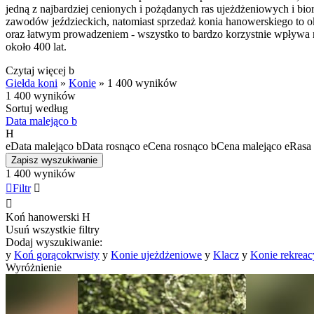
jedną z najbardziej cenionych i pożądanych ras ujeżdżeniowych i b
zawodów jeździeckich, natomiast sprzedaż konia hanowerskiego to ok
oraz łatwym prowadzeniem - wszystko to bardzo korzystnie wpływa n
około 400 lat.
Czytaj więcej
b
Giełda koni
»
Konie
»
1 400 wyników
1 400 wyników
Sortuj według
Data malejąco
b
H
e
Data malejąco
b
Data rosnąco
e
Cena rosnąco
b
Cena malejąco
e
Rasa 
Zapisz wyszukiwanie
1 400 wyników

Filtr


Koń hanowerski
H
Usuń wszystkie filtry
Dodaj wyszukiwanie:
y
Koń gorącokrwisty
y
Konie ujeżdżeniowe
y
Klacz
y
Konie rekreac
Wyróżnienie