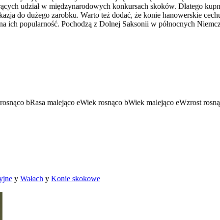
iorących udział w międzynarodowych konkursach skoków. Dlatego kupn
azja do dużego zarobku. Warto też dodać, że konie hanowerskie cechu
a ich popularność. Pochodzą z Dolnej Saksonii w północnych Niemczec
rosnąco
b
Rasa malejąco
e
Wiek rosnąco
b
Wiek malejąco
e
Wzrost rosn
yjne
y
Wałach
y
Konie skokowe