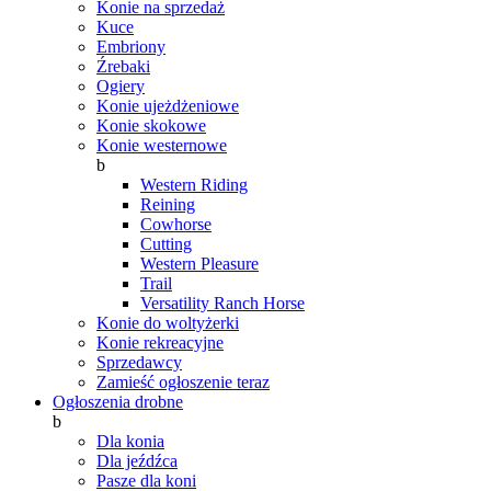
Konie na sprzedaż
Kuce
Embriony
Źrebaki
Ogiery
Konie ujeżdżeniowe
Konie skokowe
Konie westernowe
b
Western Riding
Reining
Cowhorse
Cutting
Western Pleasure
Trail
Versatility Ranch Horse
Konie do woltyżerki
Konie rekreacyjne
Sprzedawcy
Zamieść ogłoszenie teraz
Ogłoszenia drobne
b
Dla konia
Dla jeźdźca
Pasze dla koni