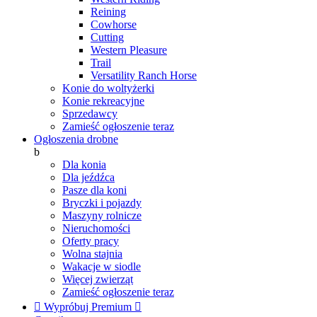
Reining
Cowhorse
Cutting
Western Pleasure
Trail
Versatility Ranch Horse
Konie do woltyżerki
Konie rekreacyjne
Sprzedawcy
Zamieść ogłoszenie teraz
Ogłoszenia drobne
b
Dla konia
Dla jeźdźca
Pasze dla koni
Bryczki i pojazdy
Maszyny rolnicze
Nieruchomości
Oferty pracy
Wolna stajnia
Wakacje w siodle
Więcej zwierząt
Zamieść ogłoszenie teraz

Wypróbuj Premium
