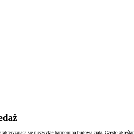
edaż
kteryzująca się niezwykle harmonijną budową ciała. Często określane