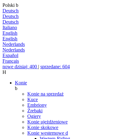
Polski
b
Deutsch
Deutsch
Deutsch
Italiano
English
English
Nederlands
Nederlands
Español
Français
nowe dzisiaj: 400
|
sprzedane: 604
H
Konie
b
Konie na sprzedaż
Kuce
Embriony
Źrebaki
Ogiery
Konie ujeżdżeniowe
Konie skokowe
Konie westernowe
d
Western Riding