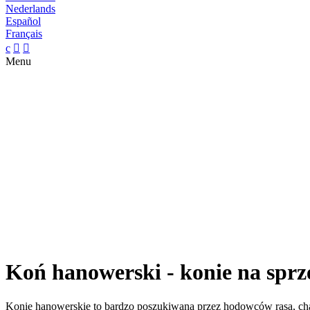
Nederlands
Español
Français
c


Menu
Koń hanowerski - konie na sprz
Konie hanowerskie to bardzo poszukiwana przez hodowców rasa, chara