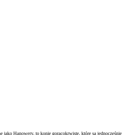
 jako Hanowery, to konie gorącokrwiste, które są jednocześnie