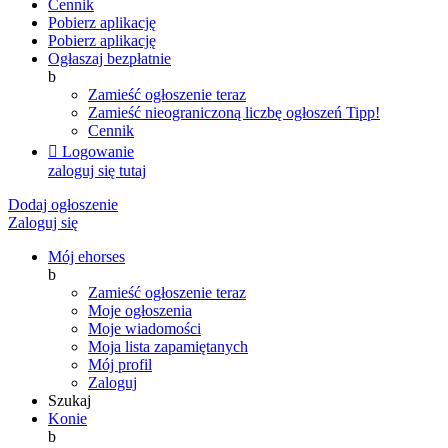
Cennik
Pobierz aplikację
Pobierz aplikację
Ogłaszaj bezpłatnie
b
Zamieść ogłoszenie teraz
Zamieść nieograniczoną liczbę ogłoszeń
Tipp!
Cennik

Logowanie
zaloguj się tutaj
Dodaj ogłoszenie
Zaloguj się
Mój ehorses
b
Zamieść ogłoszenie teraz
Moje ogłoszenia
Moje wiadomości
Moja lista zapamiętanych
Mój profil
Zaloguj
Szukaj
Konie
b