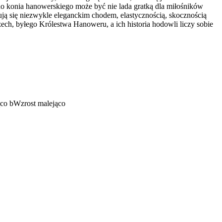
o konia hanowerskiego może być nie lada gratką dla miłośników
ją się niezwykle eleganckim chodem, elastycznością, skocznością
h, byłego Królestwa Hanoweru, a ich historia hodowli liczy sobie
ąco
b
Wzrost malejąco