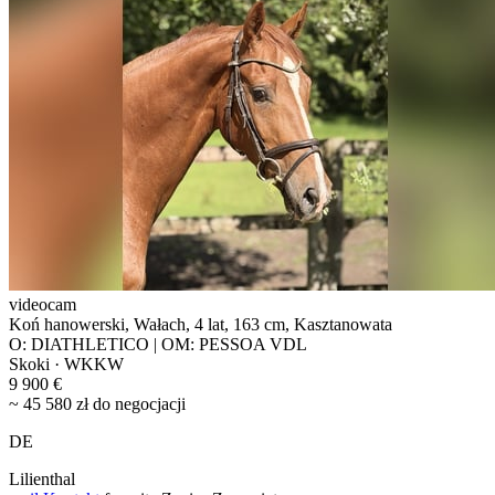
videocam
Koń hanowerski, Wałach, 4 lat, 163 cm, Kasztanowata
O: DIATHLETICO | OM: PESSOA VDL
Skoki · WKKW
9 900 €
~ 45 580 zł do negocjacji
DE
Lilienthal