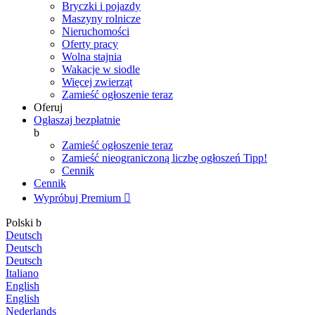
Bryczki i pojazdy
Maszyny rolnicze
Nieruchomości
Oferty pracy
Wolna stajnia
Wakacje w siodle
Więcej zwierząt
Zamieść ogłoszenie teraz
Oferuj
Ogłaszaj bezpłatnie
b
Zamieść ogłoszenie teraz
Zamieść nieograniczoną liczbę ogłoszeń
Tipp!
Cennik
Cennik
Wypróbuj Premium

Polski
b
Deutsch
Deutsch
Deutsch
Italiano
English
English
Nederlands