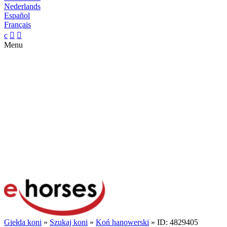
Nederlands
Español
Français
c


Menu
Giełda koni
»
Szukaj koni
»
Koń hanowerski
» ID: 4829405