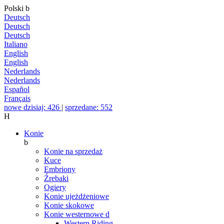
Polski
b
Deutsch
Deutsch
Deutsch
Italiano
English
English
Nederlands
Nederlands
Español
Français
nowe dzisiaj: 426
|
sprzedane: 552
H
Konie
b
Konie na sprzedaż
Kuce
Embriony
Źrebaki
Ogiery
Konie ujeżdżeniowe
Konie skokowe
Konie westernowe
d
Western Riding