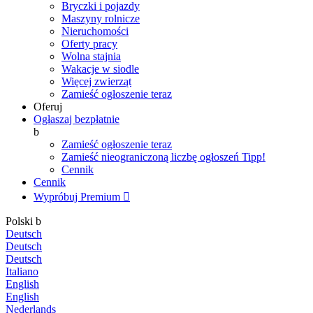
Bryczki i pojazdy
Maszyny rolnicze
Nieruchomości
Oferty pracy
Wolna stajnia
Wakacje w siodle
Więcej zwierząt
Zamieść ogłoszenie teraz
Oferuj
Ogłaszaj bezpłatnie
b
Zamieść ogłoszenie teraz
Zamieść nieograniczoną liczbę ogłoszeń
Tipp!
Cennik
Cennik
Wypróbuj Premium

Polski
b
Deutsch
Deutsch
Deutsch
Italiano
English
English
Nederlands