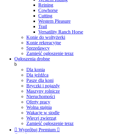
Reining
Cowhorse
Cutting
Western Pleasure
Trail
Versatility Ranch Horse
Konie do woltyżerki
Konie rekreacyjne
Sprzedawcy
Zamieść ogłoszenie teraz
Ogłoszenia drobne
b
Dla konia
Dla jeźdźca
Pasze dla koni
Bryczki i pojazdy
Maszyny rolnicze
Nieruchomości
Oferty pracy
Wolna stajnia
Wakacje w siodle
Więcej zwierząt
Zamieść ogłoszenie teraz

Wypróbuj Premium
