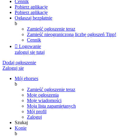
Cennik
Pobierz aplikację
Pobierz aplikację
Ogłaszaj bezpłatnie
b
Zamieść ogłoszenie teraz
Zamieść nieograniczoną liczbę ogłoszeń
Tipp!
Cennik

Logowanie
zaloguj się tutaj
Dodaj ogłoszenie
Zaloguj się
Mój ehorses
b
Zamieść ogłoszenie teraz
Moje ogłoszenia
Moje wiadomości
Moja lista zapamiętanych
Mój profil
Zaloguj
Szukaj
Konie
b