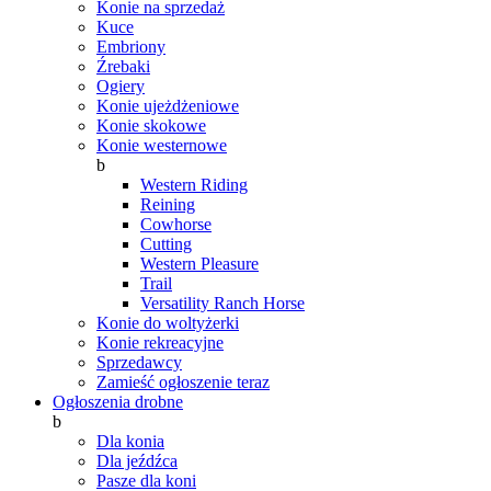
Konie na sprzedaż
Kuce
Embriony
Źrebaki
Ogiery
Konie ujeżdżeniowe
Konie skokowe
Konie westernowe
b
Western Riding
Reining
Cowhorse
Cutting
Western Pleasure
Trail
Versatility Ranch Horse
Konie do woltyżerki
Konie rekreacyjne
Sprzedawcy
Zamieść ogłoszenie teraz
Ogłoszenia drobne
b
Dla konia
Dla jeźdźca
Pasze dla koni