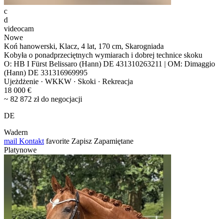
c
d
videocam
Nowe
Koń hanowerski, Klacz, 4 lat, 170 cm, Skarogniada
Kobyła o ponadprzeciętnych wymiarach i dobrej technice skoku
O: HB I Fürst Belissaro (Hann) DE 431310263211 | OM: Dimaggio
(Hann) DE 331316969995
Ujeżdżenie · WKKW · Skoki · Rekreacja
18 000 €
~ 82 872 zł do negocjacji
DE
Wadern
mail
Kontakt
favorite
Zapisz
Zapamiętane
Platynowe