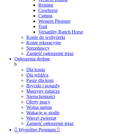
Reining
Cowhorse
Cutting
Western Pleasure
Trail
Versatility Ranch Horse
Konie do woltyżerki
Konie rekreacyjne
Sprzedawcy
Zamieść ogłoszenie teraz
Ogłoszenia drobne
b
Dla konia
Dla jeźdźca
Pasze dla koni
Bryczki i pojazdy
Maszyny rolnicze
Nieruchomości
Oferty pracy
Wolna stajnia
Wakacje w siodle
Więcej zwierząt
Zamieść ogłoszenie teraz

Wypróbuj Premium
