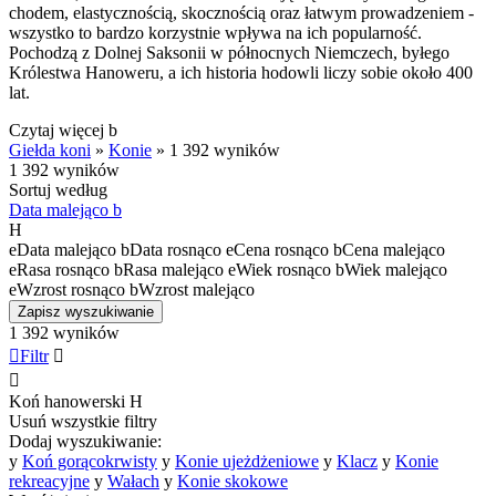
chodem, elastycznością, skocznością oraz łatwym prowadzeniem -
wszystko to bardzo korzystnie wpływa na ich popularność.
Pochodzą z Dolnej Saksonii w północnych Niemczech, byłego
Królestwa Hanoweru, a ich historia hodowli liczy sobie około 400
lat.
Czytaj więcej
b
Giełda koni
»
Konie
»
1 392 wyników
1 392 wyników
Sortuj według
Data malejąco
b
H
e
Data malejąco
b
Data rosnąco
e
Cena rosnąco
b
Cena malejąco
e
Rasa rosnąco
b
Rasa malejąco
e
Wiek rosnąco
b
Wiek malejąco
e
Wzrost rosnąco
b
Wzrost malejąco
Zapisz wyszukiwanie
1 392 wyników

Filtr


Koń hanowerski
H
Usuń wszystkie filtry
Dodaj wyszukiwanie:
y
Koń gorącokrwisty
y
Konie ujeżdżeniowe
y
Klacz
y
Konie
rekreacyjne
y
Wałach
y
Konie skokowe