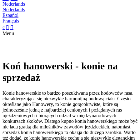
Nederlands
Nederlands
Español
Français
c


Menu
Koń hanowerski - konie na
sprzedaż
Konie hanowerskie to bardzo poszukiwana przez hodowców rasa,
charakteryzująca się niezwykle harmonijną budową ciała. Często
określane jako Hanowery, to konie gorącokrwiste, które są
jednocześnie jedną z najbardziej cenionych i pożądanych ras
ujeżdżeniowych i biorących udział w międzynarodowych
konkursach skoków. Dlatego kupno konia hanowerskiego może być
nie lada gratką dla miłośników zawodów jeździeckich, natomiast
sprzedaż konia hanowerskiego to okazja do dużego zarobku. Warto
też dodać, że konie hanowerskie cechują się niezwykle eleganckim