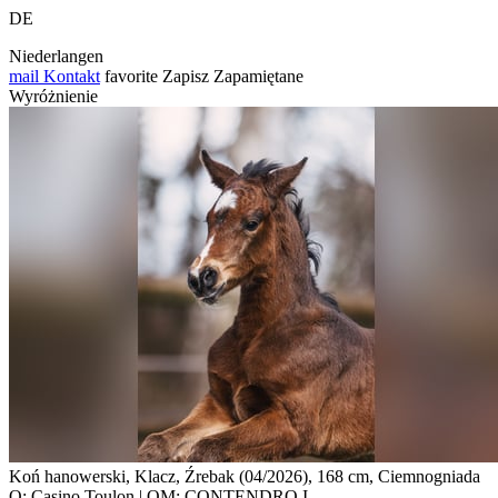
DE
Niederlangen
mail
Kontakt
favorite
Zapisz
Zapamiętane
Wyróżnienie
Koń hanowerski, Klacz, Źrebak (04/2026), 168 cm, Ciemnogniada
O: Casino Toulon | OM: CONTENDRO I