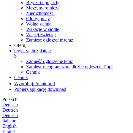
Bryczki i pojazdy
Maszyny rolnicze
Nieruchomości
Oferty pracy
Wolna stajnia
Wakacje w siodle
Więcej zwierząt
Zamieść ogłoszenie teraz
Oferuj
Ogłaszaj bezpłatnie
b
Zamieść ogłoszenie teraz
Zamieść nieograniczoną liczbę ogłoszeń
Tipp!
Cennik
Cennik
Wypróbuj Premium

Pobierz aplikację
download
Polski
b
Deutsch
Deutsch
Deutsch
Italiano
English
English