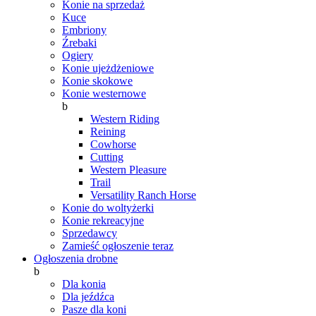
Konie na sprzedaż
Kuce
Embriony
Źrebaki
Ogiery
Konie ujeżdżeniowe
Konie skokowe
Konie westernowe
b
Western Riding
Reining
Cowhorse
Cutting
Western Pleasure
Trail
Versatility Ranch Horse
Konie do woltyżerki
Konie rekreacyjne
Sprzedawcy
Zamieść ogłoszenie teraz
Ogłoszenia drobne
b
Dla konia
Dla jeźdźca
Pasze dla koni