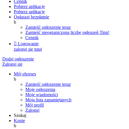
Cennik
Pobierz aplikację
Pobierz aplikację
Ogłaszaj bezpłatnie
b
Zamieść ogłoszenie teraz
Zamieść nieograniczoną liczbę ogłoszeń
Tipp!
Cennik

Logowanie
zaloguj się tutaj
Dodaj ogłoszenie
Zaloguj się
Mój ehorses
b
Zamieść ogłoszenie teraz
Moje ogłoszenia
Moje wiadomości
Moja lista zapamiętanych
Mój profil
Zaloguj
Szukaj
Konie
b