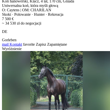
Koń hanowerski, Klacz, 4 lat, 170 cm, Gniada
Uniwersalna koń, która myśli głową
O: Caytens | OM: CHARILAN
Skoki · Polowanie · Hunter · Rekreacja
7 500 €
~ 34 530 zł do negocjacji
DE
Gorleben
mail
Kontakt
favorite
Zapisz
Zapamiętane
Wyróżnienie