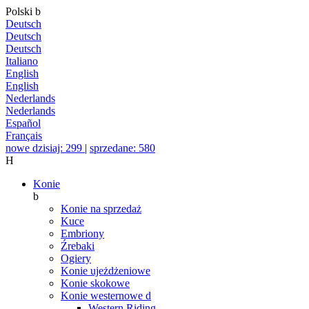
Polski
b
Deutsch
Deutsch
Deutsch
Italiano
English
English
Nederlands
Nederlands
Español
Français
nowe dzisiaj: 299
|
sprzedane: 580
H
Konie
b
Konie na sprzedaż
Kuce
Embriony
Źrebaki
Ogiery
Konie ujeżdżeniowe
Konie skokowe
Konie westernowe
d
Western Riding