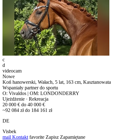
c
d
videocam
Nowe
Koń hanowerski, Wałach, 5 lat, 163 cm, Kasztanowata
Wspaniały partner do sportu
O: Vivaldos | OM: LONDONDERRY
Ujeżdżenie · Rekreacja
20 000 € do 40 000 €
~92 084 zł do 184 161 zł
DE
Visbek
mail
Kontakt
favorite
Zapisz
Zapamiętane