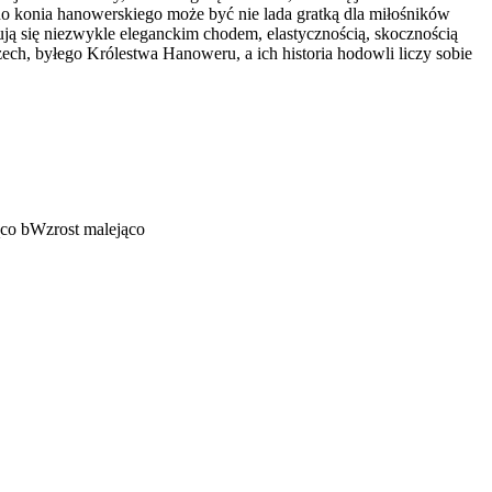
o konia hanowerskiego może być nie lada gratką dla miłośników
ją się niezwykle eleganckim chodem, elastycznością, skocznością
h, byłego Królestwa Hanoweru, a ich historia hodowli liczy sobie
ąco
b
Wzrost malejąco