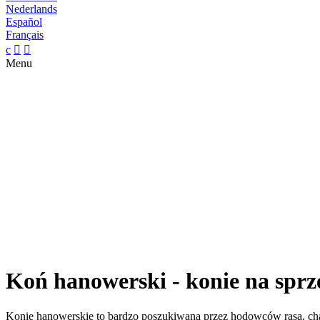
Nederlands
Español
Français
c


Menu
Koń hanowerski - konie na sprz
Konie hanowerskie to bardzo poszukiwana przez hodowców rasa, chara