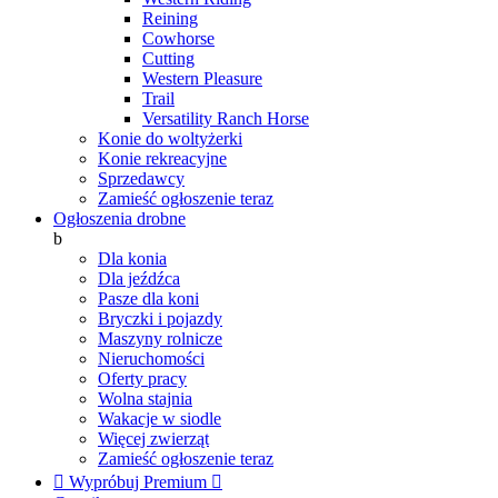
Reining
Cowhorse
Cutting
Western Pleasure
Trail
Versatility Ranch Horse
Konie do woltyżerki
Konie rekreacyjne
Sprzedawcy
Zamieść ogłoszenie teraz
Ogłoszenia drobne
b
Dla konia
Dla jeźdźca
Pasze dla koni
Bryczki i pojazdy
Maszyny rolnicze
Nieruchomości
Oferty pracy
Wolna stajnia
Wakacje w siodle
Więcej zwierząt
Zamieść ogłoszenie teraz

Wypróbuj Premium
