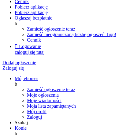
Cennik
Pobierz aplikację
Pobierz aplikację
Ogłaszaj bezpłatnie
b
Zamieść ogłoszenie teraz
Zamieść nieograniczoną liczbę ogłoszeń
Tipp!
Cennik

Logowanie
zaloguj się tutaj
Dodaj ogłoszenie
Zaloguj się
Mój ehorses
b
Zamieść ogłoszenie teraz
Moje ogłoszenia
Moje wiadomości
Moja lista zapamiętanych
Mój profil
Zaloguj
Szukaj
Konie
b