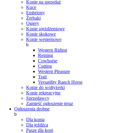
Konie na sprzedaż
Kuce
Embriony
Źrebaki
Ogiery
Konie ujeżdżeniowe
Konie skokowe
Konie westernowe
b
Western Riding
Reining
Cowhorse
Cutting
Western Pleasure
Trail
Versatility Ranch Horse
Konie do woltyżerki
Konie rekreacyjne
Sprzedawcy
Zamieść ogłoszenie teraz
Ogłoszenia drobne
b
Dla konia
Dla jeźdźca
Pasze dla koni