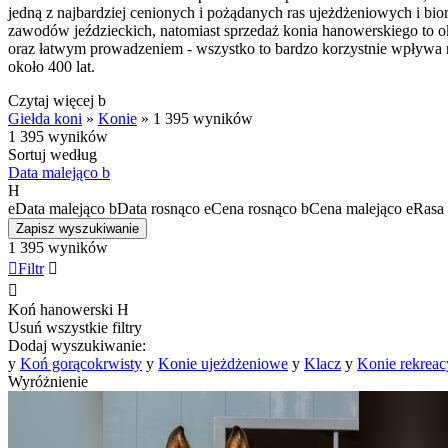
jedną z najbardziej cenionych i pożądanych ras ujeżdżeniowych i b
zawodów jeździeckich, natomiast sprzedaż konia hanowerskiego to ok
oraz łatwym prowadzeniem - wszystko to bardzo korzystnie wpływa n
około 400 lat.
Czytaj więcej
b
Giełda koni
»
Konie
»
1 395 wyników
1 395 wyników
Sortuj według
Data malejąco
b
H
e
Data malejąco
b
Data rosnąco
e
Cena rosnąco
b
Cena malejąco
e
Rasa 
Zapisz wyszukiwanie
1 395 wyników

Filtr


Koń hanowerski
H
Usuń wszystkie filtry
Dodaj wyszukiwanie:
y
Koń gorącokrwisty
y
Konie ujeżdżeniowe
y
Klacz
y
Konie rekreac
Wyróżnienie