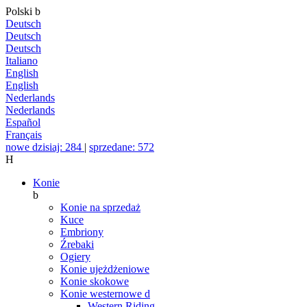
Polski
b
Deutsch
Deutsch
Deutsch
Italiano
English
English
Nederlands
Nederlands
Español
Français
nowe dzisiaj: 284
|
sprzedane: 572
H
Konie
b
Konie na sprzedaż
Kuce
Embriony
Źrebaki
Ogiery
Konie ujeżdżeniowe
Konie skokowe
Konie westernowe
d
Western Riding