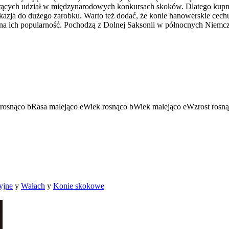
iorących udział w międzynarodowych konkursach skoków. Dlatego kupn
azja do dużego zarobku. Warto też dodać, że konie hanowerskie cechu
a ich popularność. Pochodzą z Dolnej Saksonii w północnych Niemczec
rosnąco
b
Rasa malejąco
e
Wiek rosnąco
b
Wiek malejąco
e
Wzrost rosn
yjne
y
Wałach
y
Konie skokowe