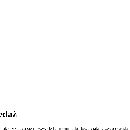
edaż
kteryzująca się niezwykle harmonijną budową ciała. Często określane