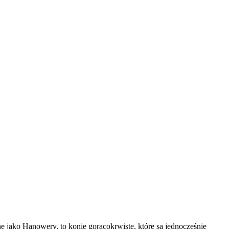
 jako Hanowery, to konie gorącokrwiste, które są jednocześnie