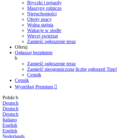
Bryczki i pojazdy
Maszyny rolnicze
Nieruchomości
Oferty pracy
Wolna stajnia
Wakacje w siodle
Więcej zwierząt
Zamieść ogłoszenie teraz
Oferuj
Ogłaszaj bezpłatnie
b
Zamieść ogłoszenie teraz
Zamieść nieograniczoną liczbę ogłoszeń
Tipp!
Cennik
Cennik
Wypróbuj Premium

Polski
b
Deutsch
Deutsch
Deutsch
Italiano
English
English
Nederlands