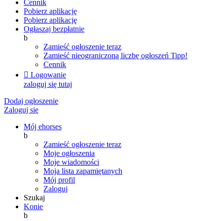
Cennik
Pobierz aplikację
Pobierz aplikację
Ogłaszaj bezpłatnie
b
Zamieść ogłoszenie teraz
Zamieść nieograniczoną liczbę ogłoszeń
Tipp!
Cennik

Logowanie
zaloguj się tutaj
Dodaj ogłoszenie
Zaloguj się
Mój ehorses
b
Zamieść ogłoszenie teraz
Moje ogłoszenia
Moje wiadomości
Moja lista zapamiętanych
Mój profil
Zaloguj
Szukaj
Konie
b