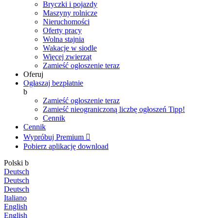
Bryczki i pojazdy
Maszyny rolnicze
Nieruchomości
Oferty pracy
Wolna stajnia
Wakacje w siodle
Więcej zwierząt
Zamieść ogłoszenie teraz
Oferuj
Ogłaszaj bezpłatnie
b
Zamieść ogłoszenie teraz
Zamieść nieograniczoną liczbę ogłoszeń
Tipp!
Cennik
Cennik
Wypróbuj Premium

Pobierz aplikację
download
Polski
b
Deutsch
Deutsch
Deutsch
Italiano
English
English