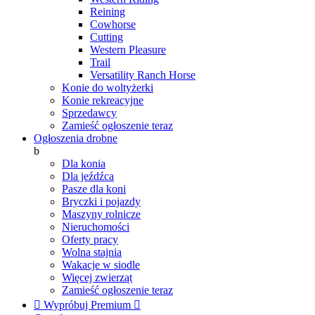
Reining
Cowhorse
Cutting
Western Pleasure
Trail
Versatility Ranch Horse
Konie do woltyżerki
Konie rekreacyjne
Sprzedawcy
Zamieść ogłoszenie teraz
Ogłoszenia drobne
b
Dla konia
Dla jeźdźca
Pasze dla koni
Bryczki i pojazdy
Maszyny rolnicze
Nieruchomości
Oferty pracy
Wolna stajnia
Wakacje w siodle
Więcej zwierząt
Zamieść ogłoszenie teraz

Wypróbuj Premium
