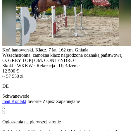
Koń hanowerski, Klacz, 7 lat, 162 cm, Gniada
Wszechstronna, zamożna klacz nagrodzona odznaką państwową
O: GREY TOP | OM: CONTENDRO I
Skoki · WKKW · Rekreacja · Ujeżdżenie
12 500 €
~ 57 550 zł
DE
Schwanewede
mail
Kontakt
favorite
Zapisz
Zapamiętane
g
h
Ogłoszenia na pierwszej stronie