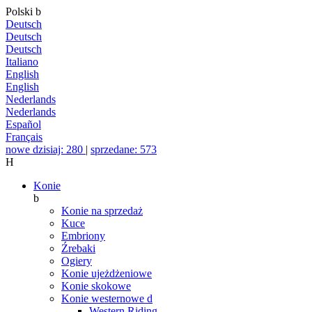
Polski
b
Deutsch
Deutsch
Deutsch
Italiano
English
English
Nederlands
Nederlands
Español
Français
nowe dzisiaj: 280
|
sprzedane: 573
H
Konie
b
Konie na sprzedaż
Kuce
Embriony
Źrebaki
Ogiery
Konie ujeżdżeniowe
Konie skokowe
Konie westernowe
d
Western Riding