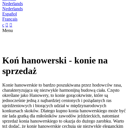
Nederlands
Nederlands
Español
Français
c


Menu
Koń hanowerski - konie na
sprzedaż
Konie hanowerskie to bardzo poszukiwana przez hodowców rasa,
charakteryzująca się niezwykle harmonijną budową ciała. Często
określane jako Hanowery, to konie gorącokrwiste, które są
jednocześnie jedną z najbardziej cenionych i pożądanych ras
ujeżdżeniowych i biorących udział w międzynarodowych
konkursach skoków. Dlatego kupno konia hanowerskiego może być
nie lada gratką dla miłośników zawodów jeździeckich, natomiast
sprzedaż konia hanowerskiego to okazja do dużego zarobku. Warto
też dodać, że konie hanowerskie cechują się niezwykle eleganckim