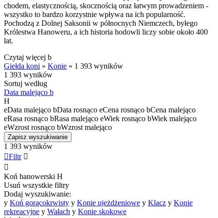
chodem, elastycznością, skocznością oraz łatwym prowadzeniem -
wszystko to bardzo korzystnie wpływa na ich popularność.
Pochodzą z Dolnej Saksonii w północnych Niemczech, byłego
Królestwa Hanoweru, a ich historia hodowli liczy sobie około 400
lat.
Czytaj więcej
b
Giełda koni
»
Konie
»
1 393 wyników
1 393 wyników
Sortuj według
Data malejąco
b
H
e
Data malejąco
b
Data rosnąco
e
Cena rosnąco
b
Cena malejąco
e
Rasa rosnąco
b
Rasa malejąco
e
Wiek rosnąco
b
Wiek malejąco
e
Wzrost rosnąco
b
Wzrost malejąco
Zapisz wyszukiwanie
1 393 wyników

Filtr


Koń hanowerski
H
Usuń wszystkie filtry
Dodaj wyszukiwanie:
y
Koń gorącokrwisty
y
Konie ujeżdżeniowe
y
Klacz
y
Konie
rekreacyjne
y
Wałach
y
Konie skokowe