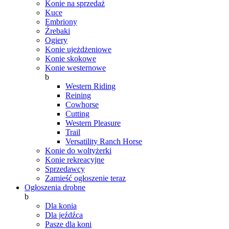
Konie na sprzedaż
Kuce
Embriony
Źrebaki
Ogiery
Konie ujeżdżeniowe
Konie skokowe
Konie westernowe
b
Western Riding
Reining
Cowhorse
Cutting
Western Pleasure
Trail
Versatility Ranch Horse
Konie do woltyżerki
Konie rekreacyjne
Sprzedawcy
Zamieść ogłoszenie teraz
Ogłoszenia drobne
b
Dla konia
Dla jeźdźca
Pasze dla koni