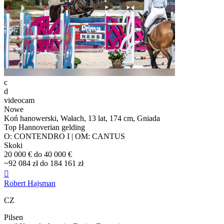
c
d
videocam
Nowe
Koń hanowerski, Wałach, 13 lat, 174 cm, Gniada
Top Hannoverian gelding
O: CONTENDRO I | OM: CANTUS
Skoki
20 000 € do 40 000 €
~92 084 zł do 184 161 zł

Robert Hajsman
CZ
Pilsen