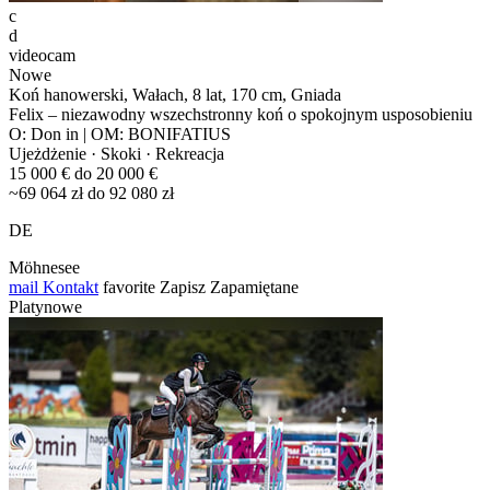
c
d
videocam
Nowe
Koń hanowerski, Wałach, 8 lat, 170 cm, Gniada
Felix – niezawodny wszechstronny koń o spokojnym usposobieniu
O: Don in | OM: BONIFATIUS
Ujeżdżenie · Skoki · Rekreacja
15 000 € do 20 000 €
~69 064 zł do 92 080 zł
DE
Möhnesee
mail
Kontakt
favorite
Zapisz
Zapamiętane
Platynowe