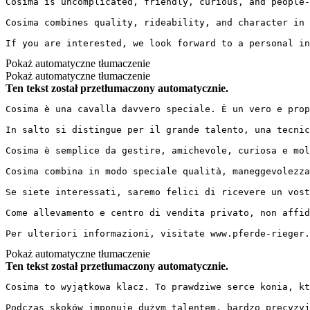
Cosima is uncomplicated, friendly, curious, and people-
Cosima combines quality, rideability, and character in 
If you are interested, we look forward to a personal i
Pokaż automatyczne tłumaczenie
Pokaż automatyczne tłumaczenie
Ten tekst został przetłumaczony automatycznie.
Cosima è una cavalla davvero speciale. È un vero e prop
In salto si distingue per il grande talento, una tecnic
Cosima è semplice da gestire, amichevole, curiosa e mol
Cosima combina in modo speciale qualità, maneggevolezza
Se siete interessati, saremo felici di ricevere un vost
Come allevamento e centro di vendita privato, non affid
Per ulteriori informazioni, visitate www.pferde-rieger.
Pokaż automatyczne tłumaczenie
Ten tekst został przetłumaczony automatycznie.
Cosima to wyjątkowa klacz. To prawdziwe serce konia, któ
Podczas skoków imponuje dużym talentem, bardzo precyzyj