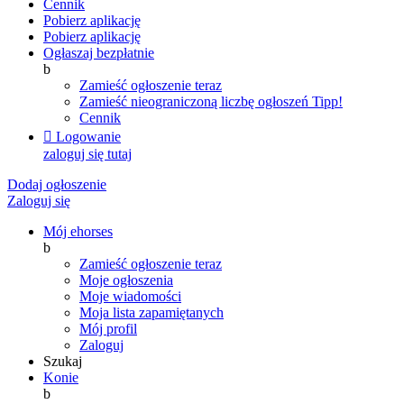
Cennik
Pobierz aplikację
Pobierz aplikację
Ogłaszaj bezpłatnie
b
Zamieść ogłoszenie teraz
Zamieść nieograniczoną liczbę ogłoszeń
Tipp!
Cennik

Logowanie
zaloguj się tutaj
Dodaj ogłoszenie
Zaloguj się
Mój ehorses
b
Zamieść ogłoszenie teraz
Moje ogłoszenia
Moje wiadomości
Moja lista zapamiętanych
Mój profil
Zaloguj
Szukaj
Konie
b