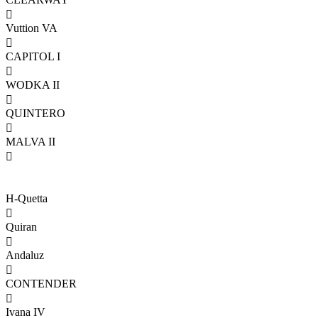

Vuttion VA

CAPITOL I

WODKA II

QUINTERO

MALVA II

H-Quetta

Quiran

Andaluz

CONTENDER

Ivana IV