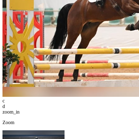
c
d
zoom_in
Zoom