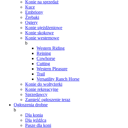
Konie na sprzedaż
Kuce
Embriony
Źrebaki
Ogiery
Konie ujeżdżeniowe
Konie skokowe
Konie westernowe
b
Western Riding
Reining
Cowhorse
Cutting
Western Pleasure
Trail
Versatility Ranch Horse
Konie do woltyżerki
Konie rekreacyjne
Sprzedawcy
Zamieść ogłoszenie teraz
Ogłoszenia drobne
b
Dla konia
Dla jeźdźca
Pasze dla koni