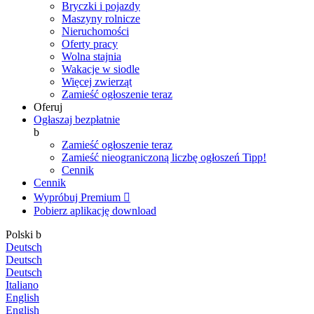
Bryczki i pojazdy
Maszyny rolnicze
Nieruchomości
Oferty pracy
Wolna stajnia
Wakacje w siodle
Więcej zwierząt
Zamieść ogłoszenie teraz
Oferuj
Ogłaszaj bezpłatnie
b
Zamieść ogłoszenie teraz
Zamieść nieograniczoną liczbę ogłoszeń
Tipp!
Cennik
Cennik
Wypróbuj Premium

Pobierz aplikację
download
Polski
b
Deutsch
Deutsch
Deutsch
Italiano
English
English