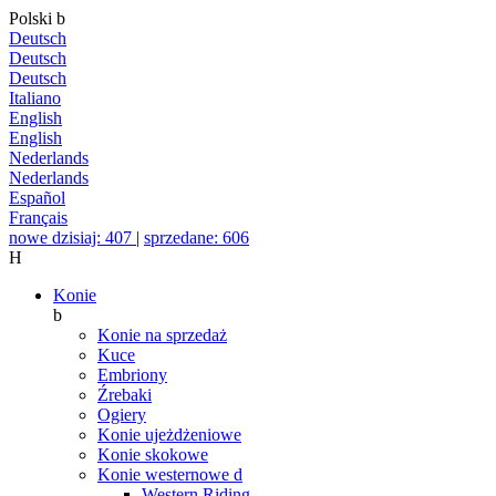
Polski
b
Deutsch
Deutsch
Deutsch
Italiano
English
English
Nederlands
Nederlands
Español
Français
nowe dzisiaj: 407
|
sprzedane: 606
H
Konie
b
Konie na sprzedaż
Kuce
Embriony
Źrebaki
Ogiery
Konie ujeżdżeniowe
Konie skokowe
Konie westernowe
d
Western Riding