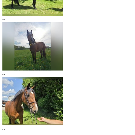
~
~
~