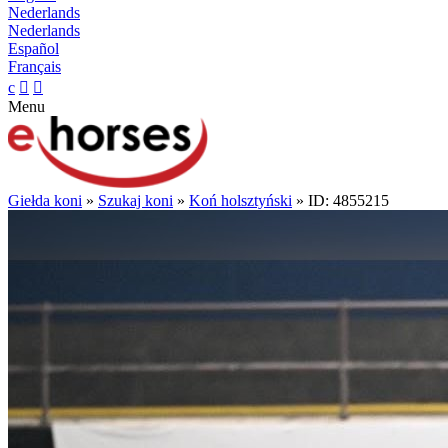
Nederlands
Nederlands
Español
Français
c


Menu
Giełda koni
»
Szukaj koni
»
Koń holsztyński
» ID: 4855215