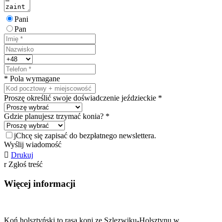
Pani
Pan
* Pola wymagane
Proszę określić swoje doświadczenie jeździeckie *
Gdzie planujesz trzymać konia? *
j
Chcę się zapisać do bezpłatnego newslettera.
Wyślij wiadomość

Drukuj
r
Zgłoś treść
Więcej informacji
Koń holsztyński to rasa koni ze Szlezwiku-Holsztynu w