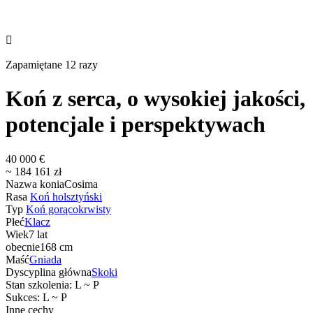

Zapamiętane 12 razy
Koń z serca, o wysokiej jakości,
potencjale i perspektywach
40 000 €
~ 184 161 zł
Nazwa konia
Cosima
Rasa
Koń holsztyński
Typ
Koń gorącokrwisty
Płeć
Klacz
Wiek
7 lat
obecnie
168 cm
Maść
Gniada
Dyscyplina główna
Skoki
Stan szkolenia: L ~ P
Sukces: L ~ P
Inne cechy