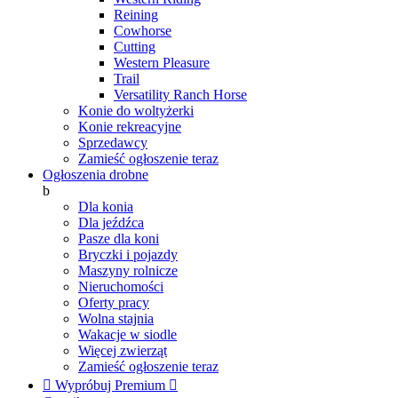
Reining
Cowhorse
Cutting
Western Pleasure
Trail
Versatility Ranch Horse
Konie do woltyżerki
Konie rekreacyjne
Sprzedawcy
Zamieść ogłoszenie teraz
Ogłoszenia drobne
b
Dla konia
Dla jeźdźca
Pasze dla koni
Bryczki i pojazdy
Maszyny rolnicze
Nieruchomości
Oferty pracy
Wolna stajnia
Wakacje w siodle
Więcej zwierząt
Zamieść ogłoszenie teraz

Wypróbuj Premium
