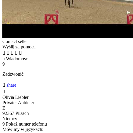
Contact seller
Wyślij za pomocą





n
Wiadomość
9
Zadzwonić

share

Olivia Liebler
Privater Anbieter
E
92367 Pilsach
Niemcy
9
Pokaż numer telefonu
Mówimy w językach: