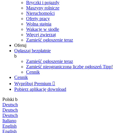
Bryczki i pojazdy
Maszyny rolnicze
Nieruchomości
Oferty pracy
Wolna stajnia
Wakacje w siodle
Więcej zwierząt
Zamieść ogłoszenie teraz
Oferuj
Ogłaszaj bezpłatnie
b
Zamieść ogłoszenie teraz
Zamieść nieograniczoną liczbę ogłoszeń
Tipp!
Cennik
Cennik
Wypróbuj Premium

Pobierz aplikację
download
Polski
b
Deutsch
Deutsch
Deutsch
Italiano
English
English