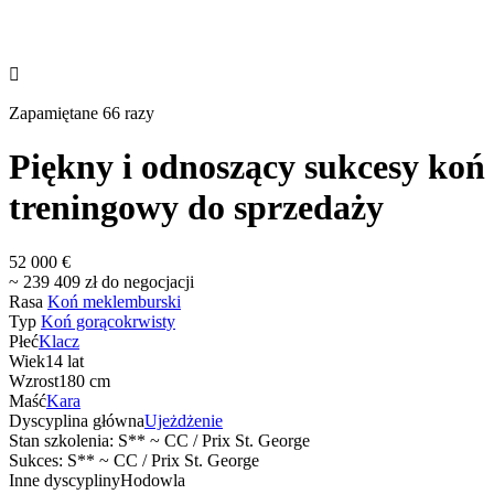

Zapamiętane 66 razy
Piękny i odnoszący sukcesy koń
treningowy do sprzedaży
52 000 €
~ 239 409 zł do negocjacji
Rasa
Koń meklemburski
Typ
Koń gorącokrwisty
Płeć
Klacz
Wiek
14 lat
Wzrost
180 cm
Maść
Kara
Dyscyplina główna
Ujeżdżenie
Stan szkolenia: S** ~ CC / Prix St. George
Sukces: S** ~ CC / Prix St. George
Inne dyscypliny
Hodowla