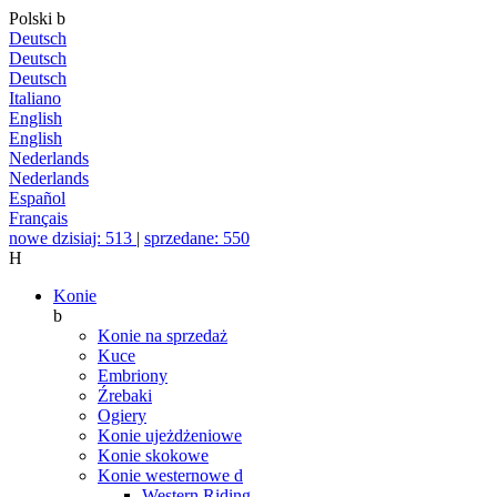
Polski
b
Deutsch
Deutsch
Deutsch
Italiano
English
English
Nederlands
Nederlands
Español
Français
nowe dzisiaj: 513
|
sprzedane: 550
H
Konie
b
Konie na sprzedaż
Kuce
Embriony
Źrebaki
Ogiery
Konie ujeżdżeniowe
Konie skokowe
Konie westernowe
d
Western Riding