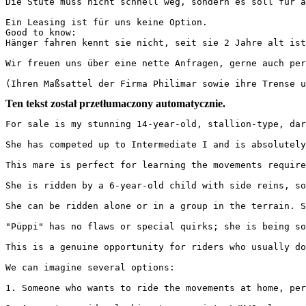
Die Stute muss nicht schnell weg, sondern es soll für al
Ein Leasing ist für uns keine Option.

Good to know:

Hänger fahren kennt sie nicht, seit sie 2 Jahre alt ist,
Wir freuen uns über eine nette Anfragen, gerne auch per W
(Ihren Maßsattel der Firma Philimar sowie ihre Trense u
Ten tekst został przetłumaczony automatycznie.
For sale is my stunning 14-year-old, stallion-type, dar
She has competed up to Intermediate I and is absolutely
This mare is perfect for learning the movements require
She is ridden by a 6-year-old child with side reins, so 
She can be ridden alone or in a group in the terrain. S
"Püppi" has no flaws or special quirks; she is being so
This is a genuine opportunity for riders who usually do 
We can imagine several options:

1. Someone who wants to ride the movements at home, per