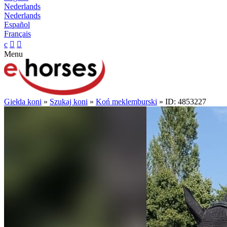
Nederlands
Nederlands
Español
Français
c


Menu
Giełda koni
»
Szukaj koni
»
Koń meklemburski
» ID: 4853227