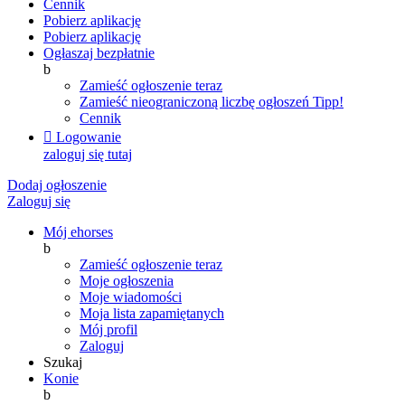
Cennik
Pobierz aplikację
Pobierz aplikację
Ogłaszaj bezpłatnie
b
Zamieść ogłoszenie teraz
Zamieść nieograniczoną liczbę ogłoszeń
Tipp!
Cennik

Logowanie
zaloguj się tutaj
Dodaj ogłoszenie
Zaloguj się
Mój ehorses
b
Zamieść ogłoszenie teraz
Moje ogłoszenia
Moje wiadomości
Moja lista zapamiętanych
Mój profil
Zaloguj
Szukaj
Konie
b