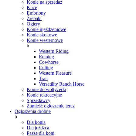
Konie na sprzedaż
Kuce
Embriony
Źrebaki
Ogiery
Konie ujeżdżeniowe
Konie skokowe
Konie westernowe
b
Western Riding
Reining
Cowhorse
Cutting
Western Pleasure
Trail
Versatility Ranch Horse
Konie do woltyżerki
Konie rekreacyjne
Sprzedawcy
Zamieść ogłoszenie teraz
Ogłoszenia drobne
b
Dla konia
Dla jeźdźca
Pasze dla koni