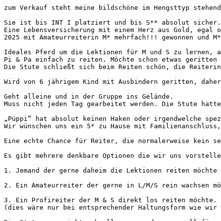
zum Verkauf steht meine bildschöne im Hengsttyp stehend
Sie ist bis INT I platziert und bis S** absolut sicher.

Eine Lebensversicherung mit einem Herz aus Gold, egal ob
2025 mit Amateurreiterin M* mehrfach!!! gewonnen und M** 
Ideales Pferd um die Lektionen für M und S zu lernen, a
Pi & Pa einfach zu reiten. Möchte schon etwas geritten 
Die Stute schließt sich beim Reiten schön, die Reiterin 
Wird von 6 jährigem Kind mit Ausbindern geritten, daher 
Geht alleine und in der Gruppe ins Gelände.

Muss nicht jeden Tag gearbeitet werden. Die Stute hatte 
„Püppi“ hat absolut keinen Haken oder irgendwelche spez
Wir wünschen uns ein 5* zu Hause mit Familienanschluss, 
Eine echte Chance für Reiter, die normalerweise kein se
Es gibt mehrere denkbare Optionen die wir uns vorstellen 
1. Jemand der gerne daheim die Lektionen reiten möchte 
2. Ein Amateurreiter der gerne in L/M/S rein wachsen möc
3. Ein Profireiter der M & S direkt los reiten möchte. 

(dies wäre nur bei entsprechender Haltungsform wie wir es