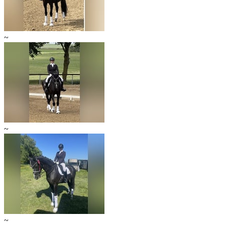
~
~
~