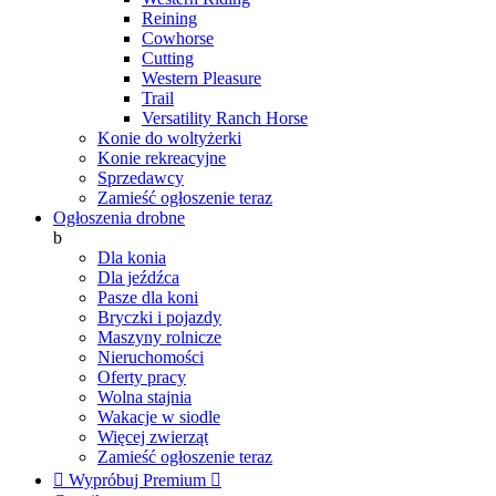
Reining
Cowhorse
Cutting
Western Pleasure
Trail
Versatility Ranch Horse
Konie do woltyżerki
Konie rekreacyjne
Sprzedawcy
Zamieść ogłoszenie teraz
Ogłoszenia drobne
b
Dla konia
Dla jeźdźca
Pasze dla koni
Bryczki i pojazdy
Maszyny rolnicze
Nieruchomości
Oferty pracy
Wolna stajnia
Wakacje w siodle
Więcej zwierząt
Zamieść ogłoszenie teraz

Wypróbuj Premium
