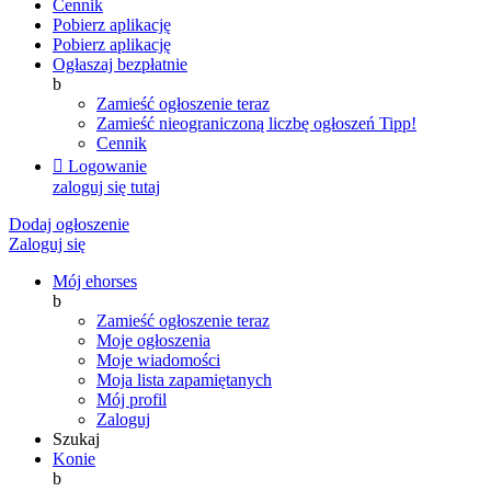
Cennik
Pobierz aplikację
Pobierz aplikację
Ogłaszaj bezpłatnie
b
Zamieść ogłoszenie teraz
Zamieść nieograniczoną liczbę ogłoszeń
Tipp!
Cennik

Logowanie
zaloguj się tutaj
Dodaj ogłoszenie
Zaloguj się
Mój ehorses
b
Zamieść ogłoszenie teraz
Moje ogłoszenia
Moje wiadomości
Moja lista zapamiętanych
Mój profil
Zaloguj
Szukaj
Konie
b