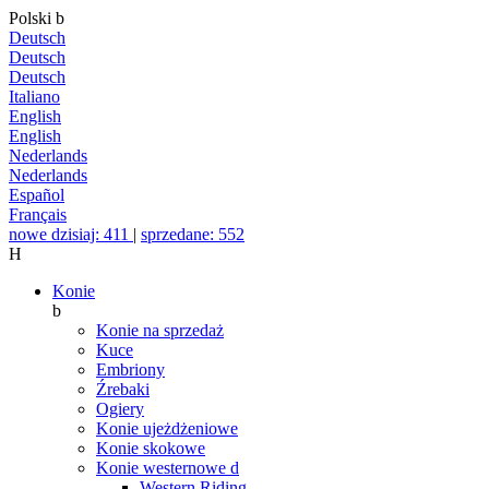
Polski
b
Deutsch
Deutsch
Deutsch
Italiano
English
English
Nederlands
Nederlands
Español
Français
nowe dzisiaj: 411
|
sprzedane: 552
H
Konie
b
Konie na sprzedaż
Kuce
Embriony
Źrebaki
Ogiery
Konie ujeżdżeniowe
Konie skokowe
Konie westernowe
d
Western Riding