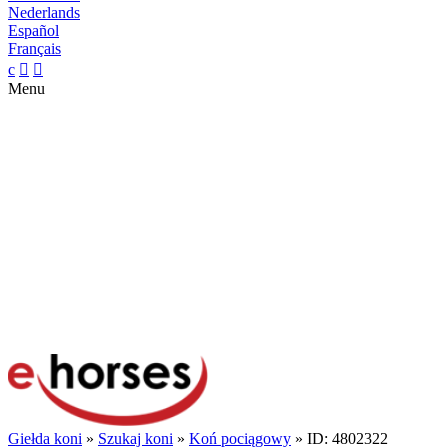
Nederlands
Español
Français
c


Menu
Giełda koni
»
Szukaj koni
»
Koń pociągowy
» ID: 4802322