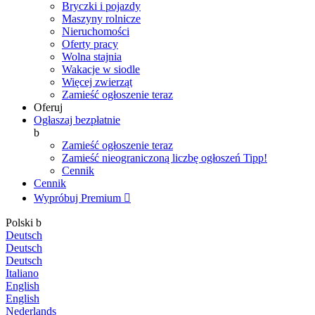
Bryczki i pojazdy
Maszyny rolnicze
Nieruchomości
Oferty pracy
Wolna stajnia
Wakacje w siodle
Więcej zwierząt
Zamieść ogłoszenie teraz
Oferuj
Ogłaszaj bezpłatnie
b
Zamieść ogłoszenie teraz
Zamieść nieograniczoną liczbę ogłoszeń
Tipp!
Cennik
Cennik
Wypróbuj Premium

Polski
b
Deutsch
Deutsch
Deutsch
Italiano
English
English
Nederlands