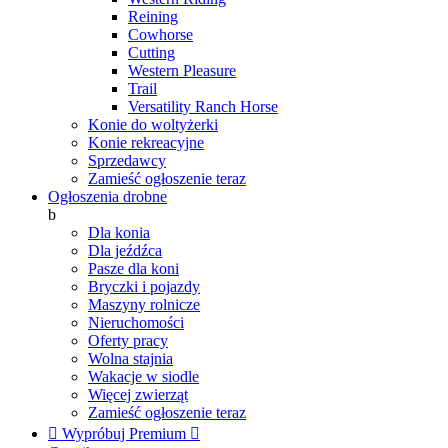
Reining
Cowhorse
Cutting
Western Pleasure
Trail
Versatility Ranch Horse
Konie do woltyżerki
Konie rekreacyjne
Sprzedawcy
Zamieść ogłoszenie teraz
Ogłoszenia drobne
b
Dla konia
Dla jeźdźca
Pasze dla koni
Bryczki i pojazdy
Maszyny rolnicze
Nieruchomości
Oferty pracy
Wolna stajnia
Wakacje w siodle
Więcej zwierząt
Zamieść ogłoszenie teraz

Wypróbuj Premium
