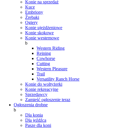
Konie na sprzedaż
Kuce
Embriony
Źrebaki
Ogiery
Konie ujeżdżeniowe
Konie skokowe
Konie westernowe
b
Western Riding
Reining
Cowhorse
Cutting
Western Pleasure
Trail
Versatility Ranch Horse
Konie do woltyżerki
Konie rekreacyjne
Sprzedawcy
Zamieść ogłoszenie teraz
Ogłoszenia drobne
b
Dla konia
Dla jeźdźca
Pasze dla koni