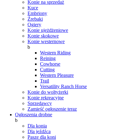
Konie na sprzedaż
Kuce
Embriony
Źrebaki
Ogiery
Konie ujeżdżeniowe
Konie skokowe
Konie westernowe
b
Western Riding
Reining
Cowhorse
Cutting
Western Pleasure
Trail
Versatility Ranch Horse
Konie do woltyżerki
Konie rekreacyjne
Sprzedawcy
Zamieść ogłoszenie teraz
Ogłoszenia drobne
b
Dla konia
Dla jeźdźca
Pasze dla koni