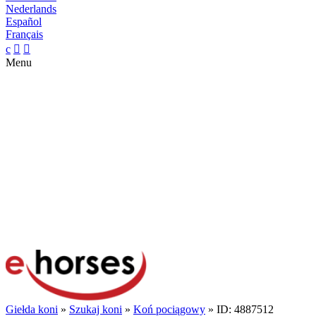
Nederlands
Español
Français
c


Menu
Giełda koni
»
Szukaj koni
»
Koń pociągowy
» ID: 4887512