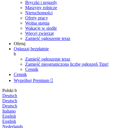
Bryczki i pojazdy
Maszyny rolnicze
Nieruchomości
Oferty pracy
Wolna stajnia
Wakacje w siodle
Więcej zwierząt
Zamieść ogłoszenie teraz
Oferuj
Ogłaszaj bezpłatnie
b
Zamieść ogłoszenie teraz
Zamieść nieograniczoną liczbę ogłoszeń
Tipp!
Cennik
Cennik
Wypróbuj Premium

Polski
b
Deutsch
Deutsch
Deutsch
Italiano
English
English
Nederlands