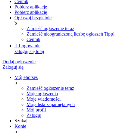
Cennik
Pobierz aplikację
Pobierz aplikację
Ogłaszaj bezpłatnie
b
Zamieść ogłoszenie teraz
Zamieść nieograniczoną liczbę ogłoszeń
Tipp!
Cennik

Logowanie
zaloguj się tutaj
Dodaj ogłoszenie
Zaloguj się
Mój ehorses
b
Zamieść ogłoszenie teraz
Moje ogłoszenia
Moje wiadomości
Moja lista zapamiętanych
Mój profil
Zaloguj
Szukaj
Konie
b