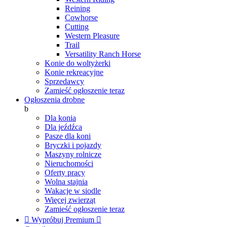
Reining
Cowhorse
Cutting
Western Pleasure
Trail
Versatility Ranch Horse
Konie do woltyżerki
Konie rekreacyjne
Sprzedawcy
Zamieść ogłoszenie teraz
Ogłoszenia drobne
b
Dla konia
Dla jeźdźca
Pasze dla koni
Bryczki i pojazdy
Maszyny rolnicze
Nieruchomości
Oferty pracy
Wolna stajnia
Wakacje w siodle
Więcej zwierząt
Zamieść ogłoszenie teraz

Wypróbuj Premium
