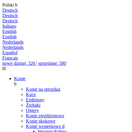
Polski
b
Deutsch
Deutsch
Deutsch
Italiano
English
English
Nederlands
Nederlands
Español
Français
nowe dzisiaj: 326
|
sprzedane: 580
H
Konie
b
Konie na sprzedaż
Kuce
Embriony
Źrebaki
Ogiery
Konie ujeżdżeniowe
Konie skokowe
Konie westernowe
d
Western Riding