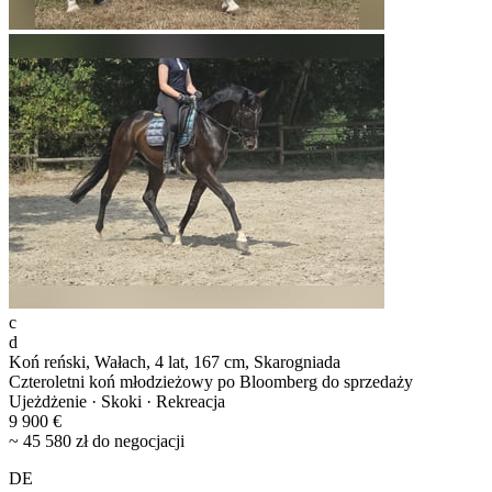
c
d
Koń reński, Wałach, 4 lat, 167 cm, Skarogniada
Czteroletni koń młodzieżowy po Bloomberg do sprzedaży
Ujeżdżenie · Skoki · Rekreacja
9 900 €
~ 45 580 zł do negocjacji
DE