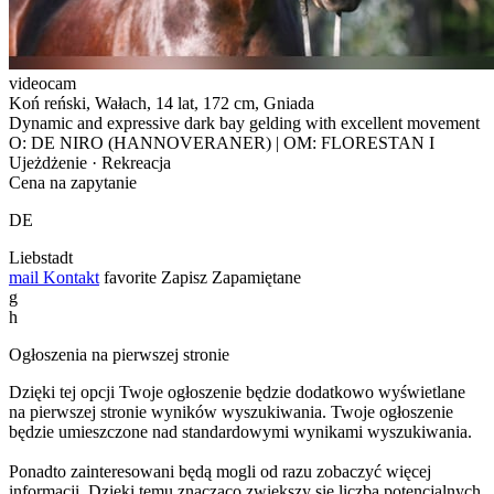
videocam
Koń reński, Wałach, 14 lat, 172 cm, Gniada
Dynamic and expressive dark bay gelding with excellent movement
O: DE NIRO (HANNOVERANER) | OM: FLORESTAN I
Ujeżdżenie · Rekreacja
Cena na zapytanie
DE
Liebstadt
mail
Kontakt
favorite
Zapisz
Zapamiętane
g
h
Ogłoszenia na pierwszej stronie
Dzięki tej opcji Twoje ogłoszenie będzie dodatkowo wyświetlane
na pierwszej stronie wyników wyszukiwania. Twoje ogłoszenie
będzie umieszczone nad standardowymi wynikami wyszukiwania.
Ponadto zainteresowani będą mogli od razu zobaczyć więcej
informacji. Dzięki temu znacząco zwiększy się liczba potencjalnych