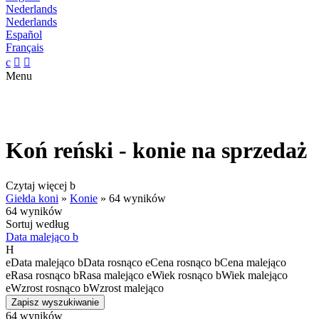
Nederlands
Nederlands
Español
Français
c


Menu
Koń reński - konie na sprzedaż
Czytaj więcej
b
Giełda koni
»
Konie
»
64 wyników
64 wyników
Sortuj według
Data malejąco
b
H
e
Data malejąco
b
Data rosnąco
e
Cena rosnąco
b
Cena malejąco
e
Rasa rosnąco
b
Rasa malejąco
e
Wiek rosnąco
b
Wiek malejąco
e
Wzrost rosnąco
b
Wzrost malejąco
Zapisz wyszukiwanie
64 wyników