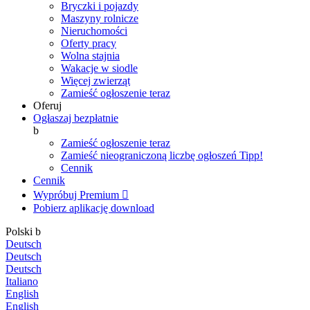
Bryczki i pojazdy
Maszyny rolnicze
Nieruchomości
Oferty pracy
Wolna stajnia
Wakacje w siodle
Więcej zwierząt
Zamieść ogłoszenie teraz
Oferuj
Ogłaszaj bezpłatnie
b
Zamieść ogłoszenie teraz
Zamieść nieograniczoną liczbę ogłoszeń
Tipp!
Cennik
Cennik
Wypróbuj Premium

Pobierz aplikację
download
Polski
b
Deutsch
Deutsch
Deutsch
Italiano
English
English