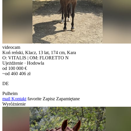
videocam
Koń reński, Klacz, 13 lat, 174 cm, Kara
O: VITALIS | OM: FLORETTO N
Ujeżdżenie · Hodowla
od 100 000 €
~od 460 406 zł
DE
Pulheim
mail
Kontakt
favorite
Zapisz
Zapamiętane
Wyróżnienie