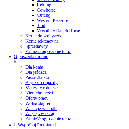
Reining
Cowhorse
Cutting
Western Pleasure
Trail
Versatility Ranch Horse
Konie do woltyżerki
Konie rekreacyjne
Sprzedawcy
Zamieść ogłoszenie teraz
Ogłoszenia drobne
b
Dla konia
Dla jeźdźca
Pasze dla koni
Bryczki i pojazdy
Maszyny rolnicze
Nieruchomości
Oferty pracy
Wolna stajnia
Wakacje w siodle
Więcej zwierząt
Zamieść ogłoszenie teraz

Wypróbuj Premium
