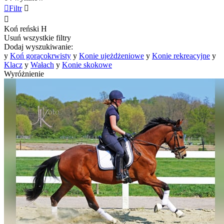

Filtr


Koń reński
H
Usuń wszystkie filtry
Dodaj wyszukiwanie:
y
Koń gorącokrwisty
y
Konie ujeżdżeniowe
y
Konie rekreacyjne
y
Klacz
y
Wałach
y
Konie skokowe
Wyróżnienie