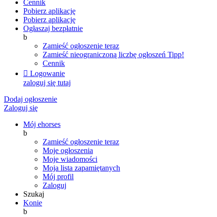
Cennik
Pobierz aplikację
Pobierz aplikację
Ogłaszaj bezpłatnie
b
Zamieść ogłoszenie teraz
Zamieść nieograniczoną liczbę ogłoszeń
Tipp!
Cennik

Logowanie
zaloguj się tutaj
Dodaj ogłoszenie
Zaloguj się
Mój ehorses
b
Zamieść ogłoszenie teraz
Moje ogłoszenia
Moje wiadomości
Moja lista zapamiętanych
Mój profil
Zaloguj
Szukaj
Konie
b