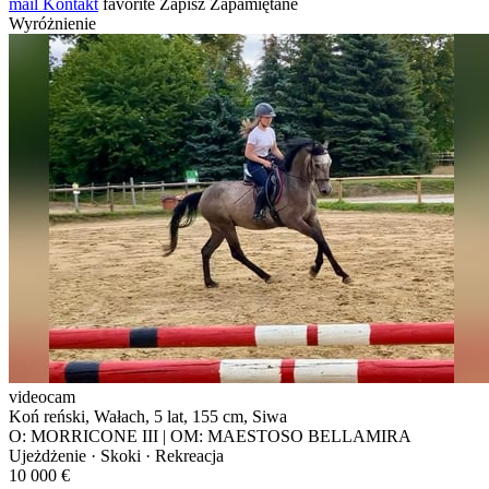
mail
Kontakt
favorite
Zapisz
Zapamiętane
Wyróżnienie
videocam
Koń reński, Wałach, 5 lat, 155 cm, Siwa
O: MORRICONE III | OM: MAESTOSO BELLAMIRA
Ujeżdżenie · Skoki · Rekreacja
10 000 €