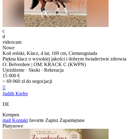
c
d
videocam
Nowe
Koń reński, Klacz, 4 lat, 169 cm, Ciemnogniada
Piękna klacz o wysokiej jakości i dobrym świadectwie zdrowia
O: Belverdere | OM: KRACK C (KWPN)
Ujeżdżenie · Skoki · Rekreacja
15 000 €
~ 69 060 zł do negocjacji

Judith Kiefer
DE
Kempen
mail
Kontakt
favorite
Zapisz
Zapamiętane
Platynowe