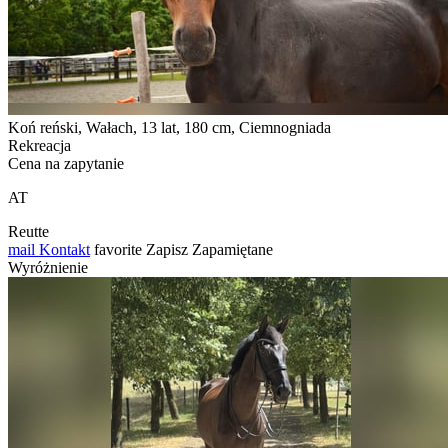
Koń reński, Wałach, 13 lat, 180 cm, Ciemnogniada
Rekreacja
Cena na zapytanie
AT
Reutte
mail
Kontakt
favorite
Zapisz
Zapamiętane
Wyróżnienie