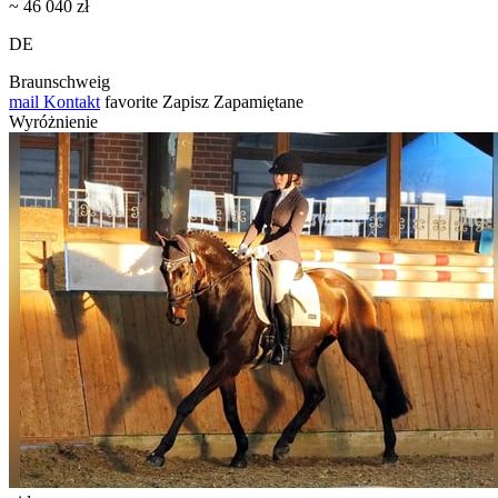
~ 46 040 zł
DE
Braunschweig
mail
Kontakt
favorite
Zapisz
Zapamiętane
Wyróżnienie