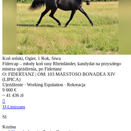
Koń reński, Ogier, 1 Rok, Siwa
Fidercap – młody koń rasy Rheinländer, kandydat na przyszłego
mistrza ujeżdżenia, po Fidertanz
O: FIDERTANZ | OM: 103 MAESTOSO BONADEA XIV
(LIPICA)
Ujeżdżenie · Working Equitation · Rekreacja
9 000 €
~ 41 436 zł

JJ-Lipizzans
SI
Kozina