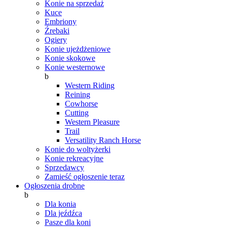
Konie na sprzedaż
Kuce
Embriony
Źrebaki
Ogiery
Konie ujeżdżeniowe
Konie skokowe
Konie westernowe
b
Western Riding
Reining
Cowhorse
Cutting
Western Pleasure
Trail
Versatility Ranch Horse
Konie do woltyżerki
Konie rekreacyjne
Sprzedawcy
Zamieść ogłoszenie teraz
Ogłoszenia drobne
b
Dla konia
Dla jeźdźca
Pasze dla koni