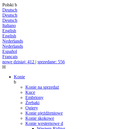
Polski
b
Deutsch
Deutsch
Deutsch
Italiano
English
English
Nederlands
Nederlands
Español
Français
nowe dzisiaj: 412
|
sprzedane: 556
H
Konie
b
Konie na sprzedaż
Kuce
Embriony
Źrebaki
Ogiery
Konie ujeżdżeniowe
Konie skokowe
Konie westernowe
d
Western Riding