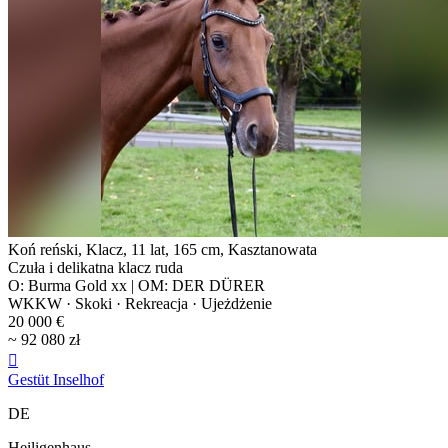
Koń reński, Klacz, 11 lat, 165 cm, Kasztanowata
Czuła i delikatna klacz ruda
O: Burma Gold xx | OM: DER DÜRER
WKKW · Skoki · Rekreacja · Ujeżdżenie
20 000 €
~ 92 080 zł

Gestüt Inselhof
DE
Heiligenhaus