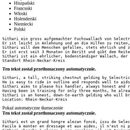
Hiszpański
Francuski
Włoski
Holenderski
Niemiecki
Polski
Sithari ein gross aufgemachter Fuchswallach von Selectr
Er ist leicht in Anlehnung und an die Hilfen zu reiten,
Sithari will dem Menschen gefallen, stets ehrlich und zu
Er ist erst seit 3 Monaten in Beritt und gibt dem Reiter
Sithari ist ein ehrlicher, bodenständiger Wallach, der s
Standort Rhein-Neckar-Kreis
Ten tekst został przetłumaczony automatycznie.
Sithari, a tall, striking chestnut gelding by Selectric
He is easy to ride in outline and responds well to aids
Sithari aims to please his handler, always honest and r
Having been in training for only three months, he alrea
Sithari is an honest, down-to-earth gelding who will br
Location: Rhein-Neckar-Kreis
Pokaż automatyczne tłumaczenie
Ten tekst został przetłumaczony automatycznie.
Sithari est un grand hongre alezan foncé, issu de Selec
Facile à monter en dressage et aux aides, il n'est ni p