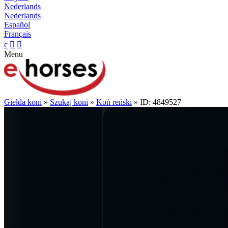
Nederlands
Nederlands
Español
Français
c


Menu
Giełda koni
»
Szukaj koni
»
Koń reński
» ID: 4849527