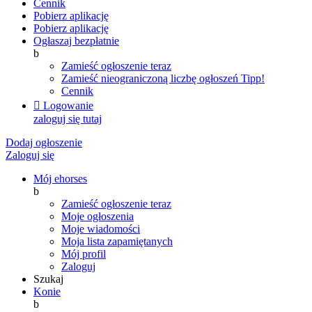
Cennik
Pobierz aplikację
Pobierz aplikację
Ogłaszaj bezpłatnie
b
Zamieść ogłoszenie teraz
Zamieść nieograniczoną liczbę ogłoszeń
Tipp!
Cennik

Logowanie
zaloguj się tutaj
Dodaj ogłoszenie
Zaloguj się
Mój ehorses
b
Zamieść ogłoszenie teraz
Moje ogłoszenia
Moje wiadomości
Moja lista zapamiętanych
Mój profil
Zaloguj
Szukaj
Konie
b