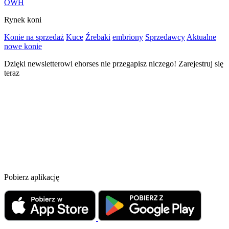
OWH
Rynek koni
Konie na sprzedaż
Kuce
Źrebaki
embriony
Sprzedawcy
Aktualne
nowe konie
Dzięki newsletterowi ehorses nie przegapisz niczego! Zarejestruj się
teraz
Pobierz aplikację