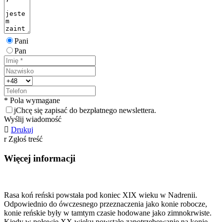
Pani
Pan
* Pola wymagane
j
Chcę się zapisać do bezpłatnego newslettera.
Wyślij wiadomość

Drukuj
r
Zgłoś treść
Więcej informacji
Rasa koń reński powstała pod koniec XIX wieku w Nadrenii.
Odpowiednio do ówczesnego przeznaczenia jako konie robocze,
konie reńskie były w tamtym czasie hodowane jako zimnokrwiste.
Kiedy w połowie XX wieku powstało zapotrzebowanie na konie