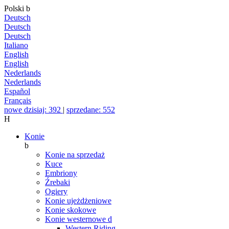
Polski
b
Deutsch
Deutsch
Deutsch
Italiano
English
English
Nederlands
Nederlands
Español
Français
nowe dzisiaj: 392
|
sprzedane: 552
H
Konie
b
Konie na sprzedaż
Kuce
Embriony
Źrebaki
Ogiery
Konie ujeżdżeniowe
Konie skokowe
Konie westernowe
d
Western Riding