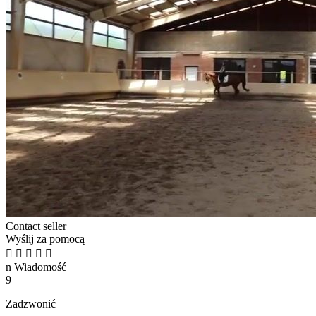
Contact seller
Wyślij za pomocą





n
Wiadomość
9
Zadzwonić