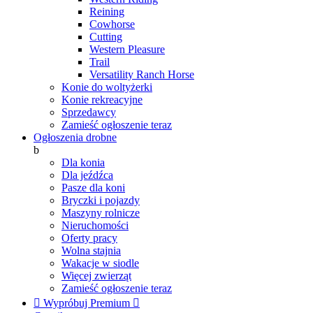
Reining
Cowhorse
Cutting
Western Pleasure
Trail
Versatility Ranch Horse
Konie do woltyżerki
Konie rekreacyjne
Sprzedawcy
Zamieść ogłoszenie teraz
Ogłoszenia drobne
b
Dla konia
Dla jeźdźca
Pasze dla koni
Bryczki i pojazdy
Maszyny rolnicze
Nieruchomości
Oferty pracy
Wolna stajnia
Wakacje w siodle
Więcej zwierząt
Zamieść ogłoszenie teraz

Wypróbuj Premium
