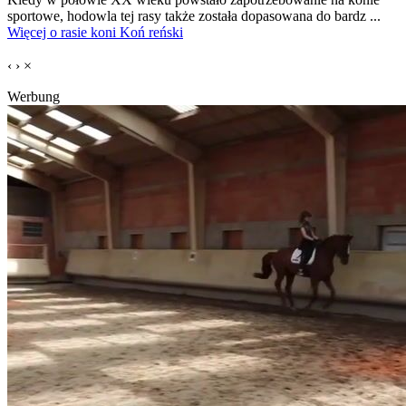
sportowe, hodowla tej rasy także została dopasowana do bardz ...
Więcej o rasie koni Koń reński
‹
›
×
Werbung