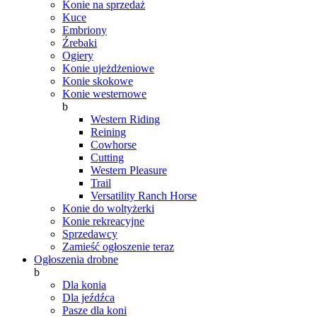
Konie na sprzedaż
Kuce
Embriony
Źrebaki
Ogiery
Konie ujeżdżeniowe
Konie skokowe
Konie westernowe
b
Western Riding
Reining
Cowhorse
Cutting
Western Pleasure
Trail
Versatility Ranch Horse
Konie do woltyżerki
Konie rekreacyjne
Sprzedawcy
Zamieść ogłoszenie teraz
Ogłoszenia drobne
b
Dla konia
Dla jeźdźca
Pasze dla koni