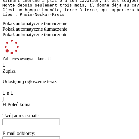
Sithari cherche à plaire à son cavalier, il est toujour
Monté depuis seulement trois mois, il donne déjà au cav
C’est un hongre honnête, terre-à-terre, qui apportera b
Lieu : Rhein-Neckar-Kreis
Pokaż automatyczne tłumaczenie
Pokaż automatyczne tłumaczenie
Pokaż automatyczne tłumaczenie
Zainteresowany/a – kontakt

Zapisz
Udostępnij ogłoszenie teraz

n

j
H
Poleć konia
Twój adres e-mail:
E-mail odbiorcy: