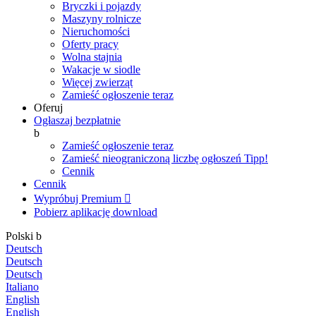
Bryczki i pojazdy
Maszyny rolnicze
Nieruchomości
Oferty pracy
Wolna stajnia
Wakacje w siodle
Więcej zwierząt
Zamieść ogłoszenie teraz
Oferuj
Ogłaszaj bezpłatnie
b
Zamieść ogłoszenie teraz
Zamieść nieograniczoną liczbę ogłoszeń
Tipp!
Cennik
Cennik
Wypróbuj Premium

Pobierz aplikację
download
Polski
b
Deutsch
Deutsch
Deutsch
Italiano
English
English