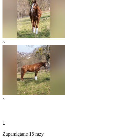
~
~

Zapamiętane 15 razy