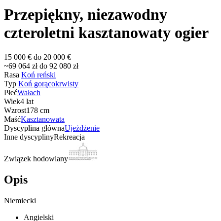
Przepiękny, niezawodny
czteroletni kasztanowaty ogier
15 000 € do 20 000 €
~69 064 zł do 92 080 zł
Rasa
Koń reński
Typ
Koń gorącokrwisty
Płeć
Wałach
Wiek
4 lat
Wzrost
178 cm
Maść
Kasztanowata
Dyscyplina główna
Ujeżdżenie
Inne dyscypliny
Rekreacja
Związek hodowlany
Opis
Niemiecki
Angielski